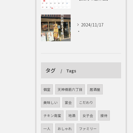
2024/11/17
・
タグ
Tags
個室
天神橋筋六丁目
居酒屋
美味しい
宴会
こだわり
チキン南蛮
地酒
女子会
接待
一人
おしゃれ
ファミリー