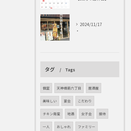
2024/11/17
・
タグ
Tags
個室
天神橋筋六丁目
居酒屋
美味しい
宴会
こだわり
チキン南蛮
地酒
女子会
接待
一人
おしゃれ
ファミリー