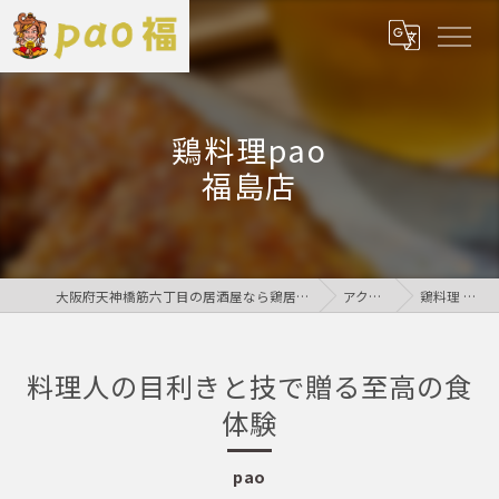
鶏料理pao
福島店
大阪府天神橋筋六丁目の居酒屋なら鶏居酒屋pao福
アクセス
鶏料理 pao
料理人の目利きと技で贈る至高の食
体験
pao