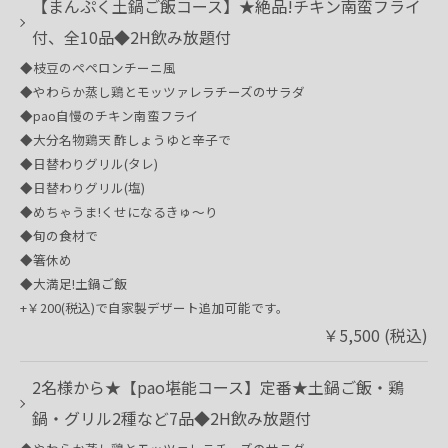
【まんぷく土鍋ご飯コース】★絶品!チキン南蛮フライ
付、全10品◆2H飲み放題付
◆枝豆のペペロンチーニ風
◆やわらか蒸し鶏とモッツァレラチーズのサラダ
◆pao自慢のチキン南蛮フライ
◆大分名物鶏天 酢しょうゆと辛子で
◆日替わりグリル(タレ)
◆日替わりグリル(塩)
◆めちゃうま!くせになるきゅ～り
◆旬の食材で
◆箸休め
◆大満足!土鍋ご飯
+￥200(税込)で自家製デザート追加可能です。
￥5,500 (税込)
2名様から★【pao堪能コース】定番★土鍋ご飯・鶏
鍋・グリル2種など7品◆2H飲み放題付