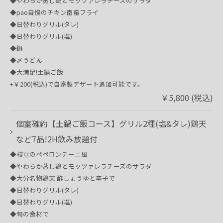
◆やわらか蒸し鶏とモッツァレラチーズのサラダ
◆pao自慢のチキン南蛮フライ
◆日替わりグリル(タレ)
◆日替わりグリル(塩)
◆鍋
◆〆うどん
◆大満足!土鍋ご飯
+￥200(税込)で自家製デザート追加可能です。
￥5,800 (税込)
個室確約【土鍋ご飯コース】グリル2種(塩&タレ)鶏天
など7品!2H飲み放題付
◆枝豆のペペロンチーニ風
◆やわらか蒸し鶏とモッツァレラチーズのサラダ
◆大分名物鶏天 酢しょうゆと辛子で
◆日替わりグリル(タレ)
◆日替わりグリル(塩)
◆旬の食材で