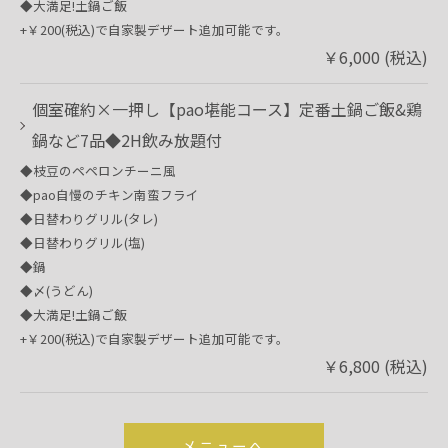
◆大満足!土鍋ご飯
+￥200(税込)で自家製デザート追加可能です。
￥6,000 (税込)
個室確約×一押し【pao堪能コース】定番土鍋ご飯&鶏
鍋など7品◆2H飲み放題付
◆枝豆のペペロンチーニ風
◆pao自慢のチキン南蛮フライ
◆日替わりグリル(タレ)
◆日替わりグリル(塩)
◆鍋
◆〆(うどん)
◆大満足!土鍋ご飯
+￥200(税込)で自家製デザート追加可能です。
￥6,800 (税込)
メニューへ