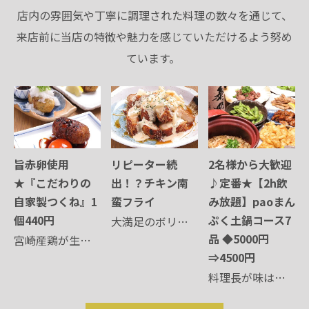
店内の雰囲気や丁寧に調理された料理の数々を通じて、
来店前に当店の特徴や魅力を感じていただけるよう努め
ています。
旨赤卵使用
リピーター続
2名様から大歓迎
★『こだわりの
出！？チキン南
♪定番★【2h飲
自家製つくね』1
蛮フライ
み放題】paoまん
個440円
ぷく土鍋コース7
大満足のボリュ
品 ◆5000円
宮崎産鶏が生ん
ーム！！サクサ
⇒4500円
だ赤玉の美味し
クに仕上げたチ
い卵を使用★つ
キン南蛮と自家
料理長が味はも
くねと絡めてお
製の甘酢ダレと
ちろん、素材・