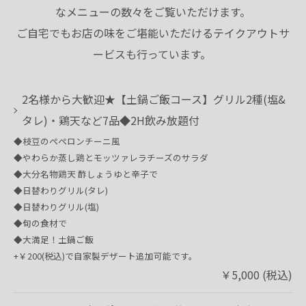
なメニューの数々をご覧いただけます。
ご自宅でもお店の味をご堪能いただけるテイクアウトサ
ービスも行っています。
2名様から大歓迎★【土鍋ご飯コース】グリル2種(塩&
タレ)・鶏天など7品◆2H飲み放題付
◆枝豆のペペロンチーニ風
◆やわらか蒸し鶏とモッツァレラチーズのサラダ
◆大分名物鶏天 酢しょうゆと辛子で
◆日替わりグリル(タレ)
◆日替わりグリル(塩)
◆旬の食材で
◆大満足！土鍋ご飯
+￥200(税込)で自家製デザート追加可能です。
￥5,000 (税込)