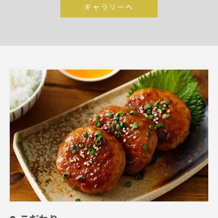
召し上がり下さ
タルタルの相性
色彩・器全てに
ギャラリーへ
い★こだわりの
抜群です♪テイ
おいてこだわり
地鶏で作ったつ
クアウトもOK★
仕上げます。当店
くねと、卵の相
人気の鶏料理
性は抜群です♪
や、出汁にこだ
わった土鍋飯も
お楽しみいただ
けます。各種宴会
に是非ご利用く
ださい。