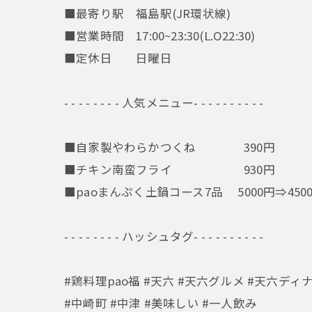
■最寄り駅 福島駅(JR環状線)
■営業時間 17:00~23:30(L.O22:30)
■定休日 日曜日
- - - - - - - - 人気メニュー- - - - - - - - - -
■自家製やわらかつくね 390円
■チキン南蛮フライ 930円
■paoまんぷく土鍋コース7品 5000円⇒450
- - - - - - - - ハッシュタグ- - - - - - - - - -
#鶏料理pao福 #天六 #天六グルメ #天六ディ
#中崎町 #中津 #美味しい #一人飲み