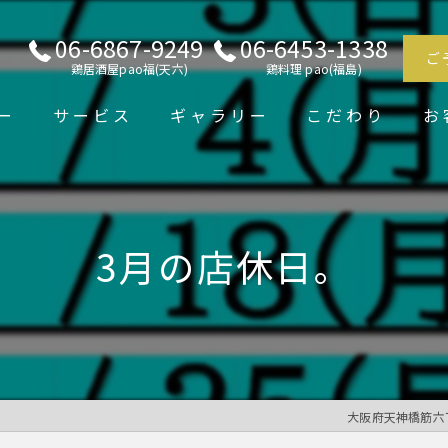
06-6867-9249
06-6453-1338
ご
鶏居酒屋pao福(天六)
鶏料理 pao(福島)
ー
サービス
ギャラリー
こだわり
お
3月の店休日。
大阪府天神橋筋六