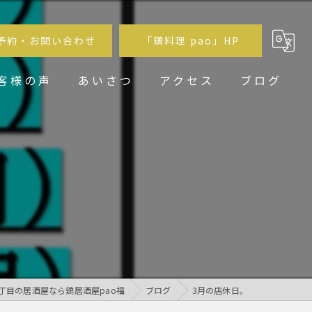
予約・お問い合わせ
「鶏料理 pao」HP
客様の声
あいさつ
アクセス
ブログ
鶏居酒屋pao福
鶏料理 pao
丁目の居酒屋なら鶏居酒屋pao福
ブログ
3月の店休日。