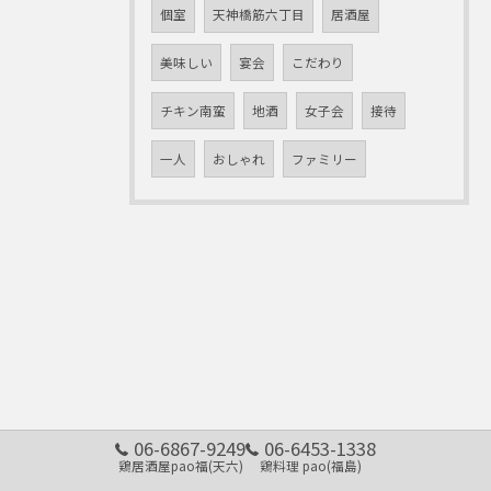
個室
天神橋筋六丁目
居酒屋
美味しい
宴会
こだわり
チキン南蛮
地酒
女子会
接待
一人
おしゃれ
ファミリー
06-6867-9249
06-6453-1338
鶏居酒屋pao福(天六)
鶏料理 pao(福島)