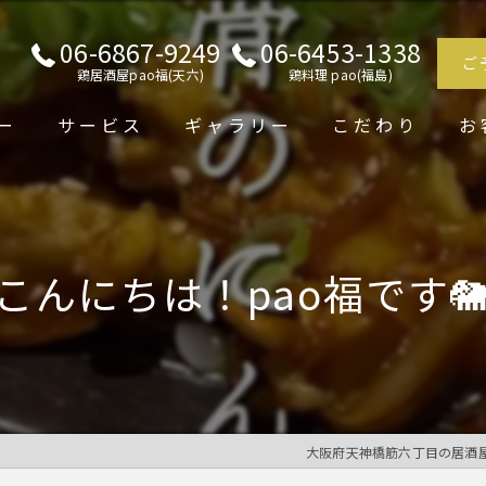
06-6867-9249
06-6453-1338
ご
鶏居酒屋pao福(天六)
鶏料理 pao(福島)
ー
サービス
ギャラリー
こだわり
お
こんにちは！pao福です
大阪府天神橋筋六丁目の居酒屋