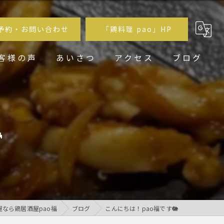
予約・お問い合わせ
「鶏料理 pao」HP
客様の声
あいさつ
アクセス
ブログ
鶏居酒屋pao福
鶏料理 pao

なら鶏居酒屋pao福
ブログ
こんにちは！pao福です🐘