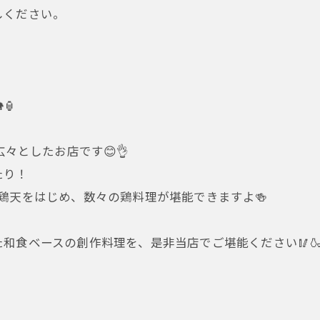
しください。
🏮
々としたお店です😊👌
たり！
鶏天をはじめ、数々の鶏料理が堪能できますよ🍻
和食ベースの創作料理を、是非当店でご堪能ください🥢