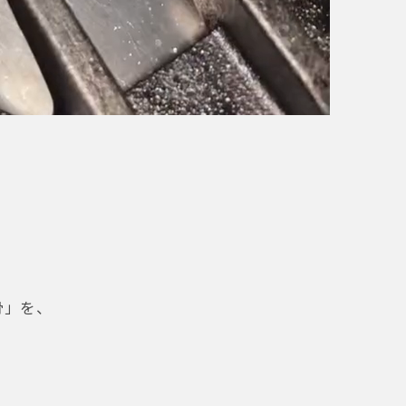
骨」を、
。
、