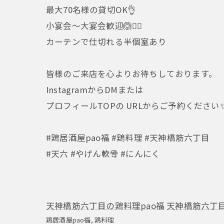
最大70名様の貸切OK👌
小宴会～大宴会歓迎🙆🙆‍♂️
カーテンで仕切れる半個室あり
皆様のご来店を心よりお待ちしております。
InstagramからDMまたは
プロフィールTOPの URLからご予約ください
#鶏居酒屋pao福 #鶏料理 #天神橋筋六丁目
#天六 #やげん軟骨 #にんにく
天神橋筋六丁目の鶏料理pao福
天神橋筋六丁
鶏居酒屋pao福
鶏料理