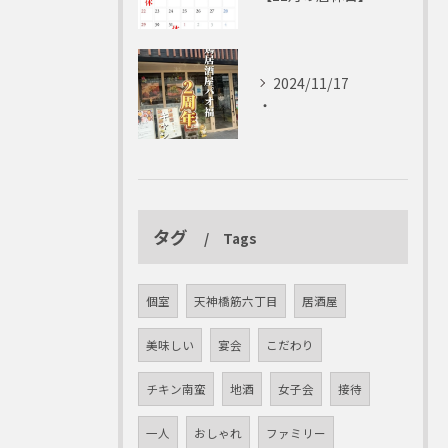
2024/11/17
・
タグ
Tags
個室
天神橋筋六丁目
居酒屋
美味しい
宴会
こだわり
チキン南蛮
地酒
女子会
接待
一人
おしゃれ
ファミリー