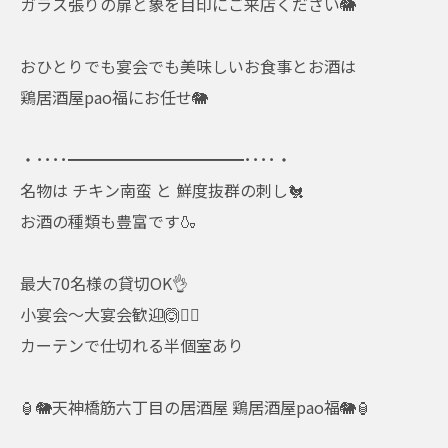
ガラス張りの扉と象を目印にご来店ください🐘
おひとりでも宴会でも美味しいお食事とお酒は
鶏居酒屋pao福にお任せ🐘
・････━━━━━━━━━━━････・
名物は チキン南蛮 と 鮮度抜群の刺し🐔
お酒の種類も豊富です🍶
最大70名様の貸切OK👌
小宴会～大宴会歓迎🙆🙆‍♂️
カーテンで仕切れる半個室あり
🏮🐘天神橋筋六丁目の居酒屋 鶏居酒屋pao福🐘🏮