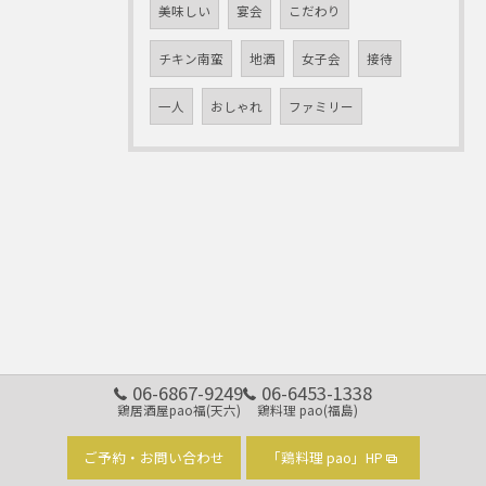
美味しい
宴会
こだわり
チキン南蛮
地酒
女子会
接待
一人
おしゃれ
ファミリー
06-6867-9249
06-6453-1338
鶏居酒屋pao福(天六)
鶏料理 pao(福島)
ご予約・お問い合わせ
「鶏料理 pao」HP