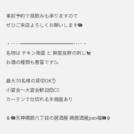
事前予約で昼飲みも承りますので
ぜひご来店よろしくお願いします🐘
・････━━━━━━━━━━━････・
名物は チキン南蛮 と 鮮度抜群の刺し🐔
お酒の種類も豊富です🍶
最大70名様の貸切OK👌
小宴会～大宴会歓迎🙆🙆‍♂️
カーテンで仕切れる半個室あり
🏮🐘天神橋筋六丁目の居酒屋 鶏居酒屋pao福🐘🏮