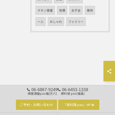
チキン南蛮
地酒
女子会
接待
一人
おしゃれ
ファミリー
06-6867-9249
06-6453-1338
鶏居酒屋pao福(天六)
鶏料理 pao(福島)
ご予約・お問い合わせ
「鶏料理 pao」HP