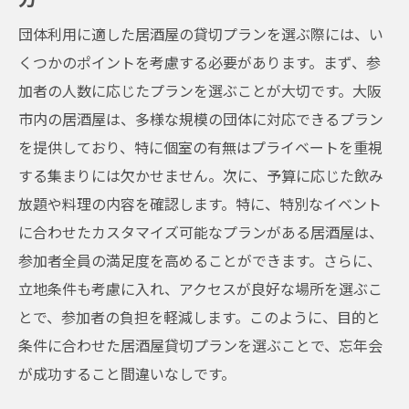
忘年会を楽しむ
個室居酒屋でプライバシーを守るポイント
団体利用に適した居酒屋の貸切プランを選ぶ際には、い
くつかのポイントを考慮する必要があります。まず、参
大阪市の個室居酒屋で感じる親密な雰囲気
加者の人数に応じたプランを選ぶことが大切です。大阪
プライバシー重視の居酒屋を探すコツ
市内の居酒屋は、多様な規模の団体に対応できるプラン
個室居酒屋で忘年会を楽しむための準備
を提供しており、特に個室の有無はプライベートを重視
居酒屋個室で過ごす特別な時間の魅力
する集まりには欠かせません。次に、予算に応じた飲み
個室居酒屋で忘年会が成功する理由
放題や料理の内容を確認します。特に、特別なイベント
幹事必見大阪市の居酒屋で特別な忘年会を実現
に合わせたカスタマイズ可能なプランがある居酒屋は、
する方法
参加者全員の満足度を高めることができます。さらに、
幹事が押さえておくべき居酒屋選びのポイ
立地条件も考慮に入れ、アクセスが良好な場所を選ぶこ
ント
とで、参加者の負担を軽減します。このように、目的と
特別な忘年会を演出する居酒屋の選び方
条件に合わせた居酒屋貸切プランを選ぶことで、忘年会
が成功すること間違いなしです。
大阪市の居酒屋で忘年会を成功させるコツ
居酒屋での忘年会が特別な理由を紹介