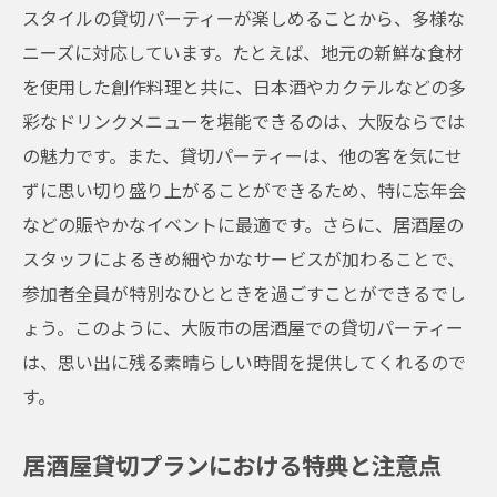
方法
スタイルの貸切パーティーが楽しめることから、多様な
年末の宴会シーズン大阪市の居酒屋で予算を気
ニーズに対応しています。たとえば、地元の新鮮な食材
にせず楽しむ
を使用した創作料理と共に、日本酒やカクテルなどの多
年末宴会で居酒屋を賢く利用する方法
彩なドリンクメニューを堪能できるのは、大阪ならでは
大阪市の居酒屋でコスパ良く楽しむ秘訣
の魅力です。また、貸切パーティーは、他の客を気にせ
ずに思い切り盛り上がることができるため、特に忘年会
予算内で楽しめる居酒屋の選び方
などの賑やかなイベントに最適です。さらに、居酒屋の
居酒屋の飲み放題プランで予算を抑える
スタッフによるきめ細やかなサービスが加わることで、
大阪市内のリーズナブルな居酒屋を探す
参加者全員が特別なひとときを過ごすことができるでし
予算を気にせず楽しむ居酒屋の活用法
ょう。このように、大阪市の居酒屋での貸切パーティー
大阪市で団体向け居酒屋貸切プランを賢く選ぶ
は、思い出に残る素晴らしい時間を提供してくれるので
コツ
す。
居酒屋貸切プラン選びで失敗しないために
団体利用に最適な居酒屋の選び方ガイド
居酒屋貸切プランにおける特典と注意点