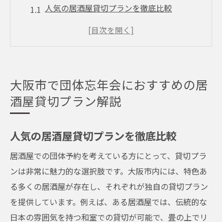
人気の居酒屋貸切プランを徹底比較
大阪市の居酒屋で楽しむ貸切パーティーの
魅力
居酒屋貸切プランにおける特典と注意点
団体利用に最適な居酒屋貸切プランの選び
大阪市で団体忘年会におすすめの居
方
酒屋貸切プラン解説
大阪市内でおすすめの貸切居酒屋スポット
忘年会を成功させるための居酒屋貸切プラ
人気の居酒屋貸切プランを徹底比較
ン活用法
居酒屋での団体予約を考えている方にとって、貸切プラ
居酒屋選びで幹事も安心大阪市でプライベート
ンは非常に魅力的な選択肢です。大阪市内には、特色あ
感を追求
る多くの居酒屋が存在し、それぞれが独自の貸切プラン
幹事が安心できる居酒屋選びのポイント
を提供しています。例えば、ある居酒屋では、伝統的な
プライベート感を重視した居酒屋の選び方
日本の雰囲気を持つ和室での貸切が可能で、畳の上でリ