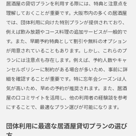
貸切プランを選ぶ際のチェックポイント
居酒屋の貸切プランを利用する際には、特典と注意点を
居酒屋貸切プランのメリットとデメリット
理解しておくことが重要です。大阪市内の多くの居酒屋
大阪市でおすすめの団体向け居酒屋プラン
では、団体利用に向けた特別プランが提供されており、
例えば飲み放題やコース料理の追加サービスが一般的で
居酒屋貸切プランで最高の忘年会を実現
す。また、早期予約特典として割引や無料のオプション
大阪市の居酒屋でワンランク上の忘年会体験を
が用意されていることもあります。しかし、これらのプ
高級感あふれる居酒屋での忘年会体験
ランには注意点も存在します。例えば、予約人数やキャ
大阪市のプレミアム居酒屋で特別なひとと
ンセルポリシーに制約がある場合が多いため、事前に詳
きを
細を確認することが重要です。特に忘年会シーズンは人
ワンランク上の居酒屋選びのポイント
気が高いため、早めの予約が推奨されます。また、居酒
忘年会を彩る豪華な居酒屋メニュー
屋の口コミサイトを活用し、他の利用者の経験談を参考
居酒屋で提供される特別なサービスを紹介
にすることで、最適なプラン選びが可能になります。
大阪市の居酒屋で楽しむ贅沢な忘年会
団体利用に最適な居酒屋貸切プランの選び
プライバシーを重視した大阪市の個室居酒屋で
方