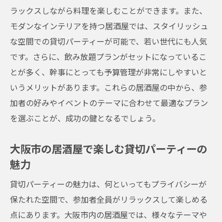
大阪市で人気のプライベート居酒屋特集
ラックスしながら料理を楽しむことができます。また、
居酒屋選びの失敗を避けるためのヒント
モダンなインテリアを持つ居酒屋では、スタイリッシュ
幹事必見！居酒屋選びで重視したい点
な空間での貸切パーティーが可能で、若い世代にも人気
プライベート空間を提供する居酒屋の魅力
です。さらに、飲み放題プランがセットになっているこ
とが多く、幹事にとっても予算管理が非常にしやすいと
忘年会に最適な大阪市の居酒屋個室で特別な夜
いうメリットがあります。これらの居酒屋の中から、参
を演出
加者の好みやイベントのテーマに合わせて最適なプラン
大阪市の居酒屋個室で楽しむ特別な宴会
を選ぶことが、成功の鍵となるでしょう。
個室居酒屋で忘年会を成功させるアイデア
大阪市内の個室居酒屋で味わう贅沢な時間
大阪市の居酒屋で楽しむ貸切パーティーの
居酒屋個室で提供される特別な料理とサー
魅力
ビス
貸切パーティーの魅力は、何といってもプライバシーが
特別な夜に最適な居酒屋個室の選び方
保たれた空間で、参加者全員がリラックスして楽しめる
忘年会にピッタリな居酒屋個室を予約する
点にあります。大阪市内の居酒屋では、様々なテーマや