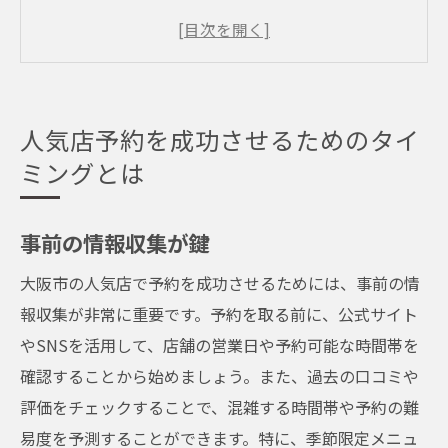
平日と週末の予約競争率
特別なイベント日の予約事情
キャンセル待ち活用法
最適な予約タイミングとは
人気店予約を成功させるためのタイ
大阪市の人気店予約開始日はいつ確認すべきか
ミングとは
公式サイトでの確認方法
メールマガジンの活用
事前の情報収集が鍵
SNSでの最新情報チェック
大阪市の人気店で予約を成功させるためには、事前の情
店舗間の開始日比較
報収集が非常に重要です。予約を取る前に、公式サイト
予約開始日の予測方法
やSNSを活用して、店舗の営業日や予約可能な時間帯を
シーズンごとの予約動向
確認することから始めましょう。また、過去の口コミや
評価をチェックすることで、混雑する時間帯や予約の難
人気店予約の秘訣は口コミ活用にあり
易度を予測することができます。特に、季節限定メニュ
信頼できる口コミサイトの選び方