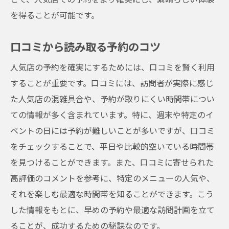
を得ることが可能です。
口コミから読み取る予約のコツ
人気店の予約を確実にするためには、口コミを賢く利用
することが重要です。口コミには、訪問者が実際に感じ
た人気店の混雑具合や、予約が取りにくい時間帯につい
ての情報が多く含まれています。特に、週末や特定のイ
ベントの日には予約が難しいことが多いですが、口コミ
をチェックすることで、平日や比較的空いている時間帯
を見つけることができます。また、口コミに寄せられた
高評価のコメントを参考に、特定のメニューの人気や、
それを楽しむ最適な時間帯を知ることができます。こう
した情報をもとに、早めの予約や最適な訪問計画を立て
ることが、成功するための秘訣なのです。