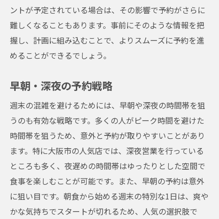
ントが予定されている場合は、その影響で予約がさらに
難しくなることもあります。事前にそのような情報を把
握し、計画に組み込むことで、よりスムーズに予約を進
めることができるでしょう。
早朝・深夜の予約戦略
週末の混雑を避けるためには、早朝や深夜の時間帯を狙
うのも有効な戦略です。多くの人がピーク時間を避けた
時間帯を狙うため、意外と予約が取りやすいことがあり
ます。特に大阪市の人気店では、深夜営業を行っている
ところも多く、夜遅めの時間帯はゆったりとした空間で
食事を楽しむことが可能です。また、早朝の予約は意外
に狙い目です。朝食から始める週末の特別な1日は、爽や
かな気持ちでスタートが切れるため、人気の選択肢で