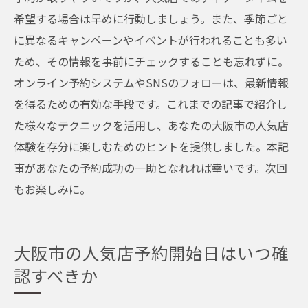
希望する場合は早めに行動しましょう。また、季節ごと
に異なるキャンペーンやイベントが行われることも多い
ため、その情報を事前にチェックすることも忘れずに。
オンライン予約システムやSNSのフォローは、最新情報
を得るための有効な手段です。これまでの記事で紹介し
た様々なテクニックを活用し、あなたの大阪市の人気店
体験を存分に楽しむためのヒントを提供しました。本記
事があなたの予約成功の一助となれれば幸いです。次回
もお楽しみに。
大阪市の人気店予約開始日はいつ確
認すべきか