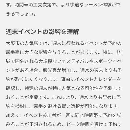
す。時間帯の工夫次第で、より快適なラーメン体験がで
きるでしょう。
週末イベントの影響を理解
大阪市の人気店では、週末に行われるイベントが予約の
競争率に大きな影響を与えることがあります。特に、地
域で開催される大規模なフェスティバルやスポーツイベ
ントがある場合、観光客が増加し、通常の週末よりも予
約が取りにくくなります。事前にイベントカレンダーを
確認し、特定の週末が特に人気となる可能性を予測して
おくことが重要です。これにより、通常よりも早めに予
約を検討し、競争を避ける賢い選択が可能になります。
加えて、イベント参加者が一斉に同じ時間帯に予約を試
みることが予想されるため、ピーク時間を避けて予約す