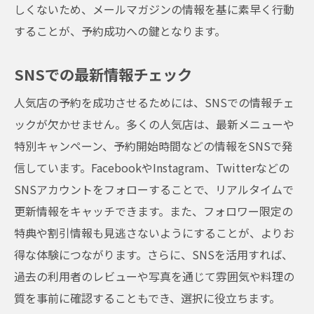
しくないため、メールマガジンの情報を基に素早く行動
することが、予約成功への鍵となります。
SNSでの最新情報チェック
人気店の予約を成功させるためには、SNSでの情報チェ
ックが欠かせません。多くの人気店は、最新メニューや
特別キャンペーン、予約開始時間などの情報をSNSで発
信しています。FacebookやInstagram、Twitterなどの
SNSアカウントをフォローすることで、リアルタイムで
更新情報をキャッチできます。また、フォロワー限定の
特典や割引情報も見逃さないようにすることが、よりお
得な体験につながります。さらに、SNSを活用すれば、
過去の利用者のレビューや写真を通じて雰囲気や料理の
質を事前に確認することもでき、選択に役立ちます。