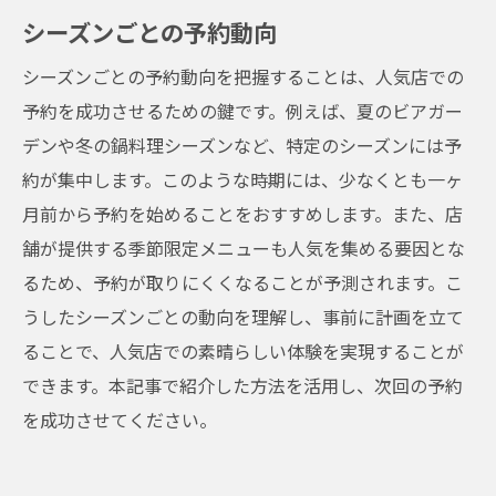
シーズンごとの予約動向
シーズンごとの予約動向を把握することは、人気店での
予約を成功させるための鍵です。例えば、夏のビアガー
デンや冬の鍋料理シーズンなど、特定のシーズンには予
約が集中します。このような時期には、少なくとも一ヶ
月前から予約を始めることをおすすめします。また、店
舗が提供する季節限定メニューも人気を集める要因とな
るため、予約が取りにくくなることが予測されます。こ
うしたシーズンごとの動向を理解し、事前に計画を立て
ることで、人気店での素晴らしい体験を実現することが
できます。本記事で紹介した方法を活用し、次回の予約
を成功させてください。