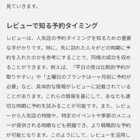
見ていきます。
レビューで知る予約タイミング
レビューは、人気店の予約タイミングを知るための重要
な手がかりです。特に、先に訪れた人々がどの時期に予
約を入れたのかを参考にすることで、同様の成功を収め
ることができます。例えば、「平日の夜は比較的予約が
取りやすい」や「土曜日のブランチは一ヶ月前に予約が
必要」など、具体的な情報がレビューに記載されている
ことがあります。これらの情報を基にして、あなたも適
切な時期に予約を試みることが可能です。また、レビュ
ーから人気店の特徴や、特定のイベントや季節のメニュ
ーが提供される時期なども把握でき、より戦略的な予約
が可能となります。このようにして、レビューを活用し