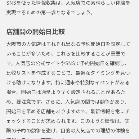
SNSを使った情報収集は、人気店での素晴らしい体験を
実現するための第一歩となるでしょう。
店舗間の開始日比較
大阪市の人気店はそれぞれ異なる予約開始日を設定して
いることが多いため、これらを比較することが重要で
す。人気店の公式サイトやSNSで予約開始日を確認し、
比較リストを作成することで、最適なタイミングを見つ
ける助けになります。特に週末や特別なイベントがある
場合、開始日は通常より早く設定されることがあるた
め、要注意です。さらに、人気店の間では競争があり、
開始日を早める店舗もありますので、最新情報を常にチ
ェックすることが求められます。このような情報は、実
際の予約の競争を避け、目的の人気店での理想の体験を