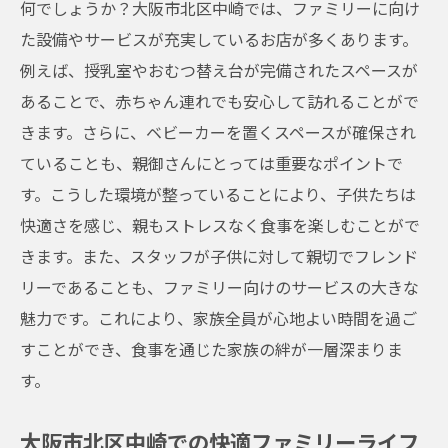
何でしょうか？大阪市北区中崎では、ファミリーに向け
地域に根差したファミリーサービス
た設備やサービスが充実しているお店が多くあります。
家族での外食をより楽しくする秘訣
例えば、授乳室やおむつ替え台が完備されたスペースが
大阪市北区中崎で発見するファミリーに優しい
あることで、赤ちゃん連れでも安心して訪れることがで
食の楽しみ方
きます。さらに、ベビーカーを置くスペースが確保され
親子で楽しむための食事プラン
ていることも、親御さんにとっては重要なポイントで
家族に優しい食事環境の提供
す。こうした環境が整っていることにより、子供たちは
快適さを感じ、親もストレスなく食事を楽しむことがで
地域の食材を使ったメニュー選び
きます。また、スタッフが子供に対して親切でフレンド
子供たちが喜ぶ食の体験
リーであることも、ファミリー向けのサービスの大きな
ファミリーで訪れる価値のある場所
魅力です。これにより、家族全員が心地よい時間を過ご
地域密着型のレストランの魅力
すことができ、食事を通じた家族の絆が一層深まりま
す。
大阪市北区中崎での快適ファミリーライフ