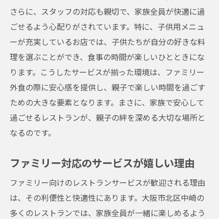
訪れる価値のある地域の名店
さらに、スタッフの対応も親切で、家族全員が快適に過
ごせるよう心配りがされています。特に、子供用メニュ
子供も大人も安心して楽しめる大阪市北区中崎
ーが充実しているお店では、子供たちが自分の好きな料
のファミリーレストラン
理を選ぶことができ、食事の時間が楽しいひとときにな
親子で楽しめるファミリーメニュー
ります。こうしたサービスが揃った環境は、ファミリー
子供用の椅子と食器があることで安心
外食の際に安心感を提供し、親子で楽しい時間を過ごす
家族全員がリラックスできる空間
ための大きな要素となります。まさに、家族で安心して
食事を通して育む家族の時間
過ごせるレストランが、親子の絆を深める大切な場所と
安心安全な食材選びのポイント
なるのです。
地域の声を反映したレストラン選び
ファミリー対応のサービスが嬉しい理由
大阪市北区中崎で家族みんなが満足する子供用
設備完備のレストラン
ファミリー向けのレストランサービスが歓迎される理由
子供用設備が充実している理由
は、その利便性と快適性にあります。大阪市北区中崎の
家族で過ごす楽しい食事時間
多くのレストランでは、家族全員が一緒に楽しめるよう