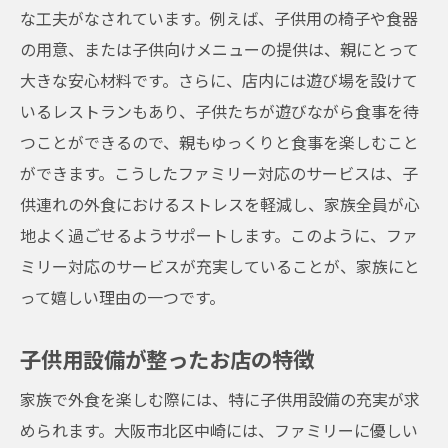
な工夫がなされています。例えば、子供用の椅子や食器
親子で訪れる価値のあるお店
の用意、または子供向けメニューの提供は、親にとって
食事をより楽しくするための工夫
大きな安心材料です。さらに、店内には遊び場を設けて
リピーターが多い理由を探る
いるレストランもあり、子供たちが遊びながら食事を待
家族みんなの満足につながる設備
つことができるので、親もゆっくりと食事を楽しむこと
ファミリー必見！大阪市北区中崎の子供用椅子
ができます。こうしたファミリー対応のサービスは、子
がある親子で楽しむスポット
供連れの外食におけるストレスを軽減し、家族全員が心
子供用椅子があることで広がる可能性
地よく過ごせるようサポートします。このように、ファ
家族で安心して訪れることができる理由
ミリー対応のサービスが充実していることが、家族にと
親子で楽しむためのスポット選び
って嬉しい理由の一つです。
子供たちが喜ぶレストランのポイント
子供用設備が整ったお店の特徴
家族で共有する新しい体験
家族で外食を楽しむ際には、特に子供用設備の充実が求
地域のおすすめスポットを紹介
められます。大阪市北区中崎には、ファミリーに優しい
大阪市北区中崎での快適なファミリー外食体験