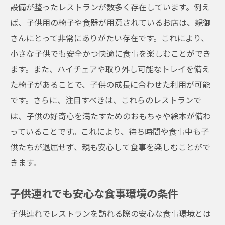
設備が整ったレストランが数多く存在しています。例え
を提供するレストラン
ば、子供用の椅子や食器が用意されているお店は、親御
快適なファミリー外食の条件とは
さんにとって非常にありがたい存在です。これにより、
親子で安心して過ごせる場作り
小さな子供でも安全かつ快適に食事を楽しむことができ
ファミリーに人気の秘密を探る
ます。また、ハイチェアや取り外し可能なトレイを備え
子供用食器完備で安心の理由
た椅子があることで、子供の成長に合わせた利用が可能
家族の絆を深めるための食事
です。さらに、注目すべきは、これらのレストランで
地域のファミリーに愛される店
は、子供の好奇心を満たすためのおもちゃや絵本が備わ
っていることです。これにより、待ち時間や食事中も子
子供用食器完備で安心！大阪市北区中崎の家族
供たちが退屈せず、親も安心して食事を楽しむことがで
向けレストランガイド
きます。
子供用食器があることで安心の理由
家族全員が楽しめるメニュー選び
子供連れでも安心な食事環境の条件
親子で訪れる価値のあるレストラン
子供連れでレストランを訪れる際の安心な食事環境とは
安全性を考慮したレストラン選び