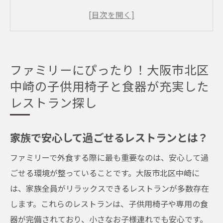
ファミリー対応のサービスが嬉しい理由
子供用設備が整ったお店の特徴
子供連れでも安心な食事環境の条件
大阪市北区中崎での快適ファミリーライフ
ファミリーにぴったり！大阪市北区
を支えるレストラン
中崎の子供用椅子と食器が充実した
食事を通じた家族の絆を深めるために
レストラン探し
大阪市北区中崎で見つけるファミリー向けレス
トランの魅力とは
家族で安心して過ごせるレストランとは？
親子で楽しめるユニークなメニュー
ファミリーで外食する際に最も重要なのは、安心して過
子供の笑顔が絶えない空間作り
ごせる環境が整っていることです。大阪市北区中崎に
家族連れにおすすめの隠れ家レストラン
は、家族全員がリラックスできるレストランが多数存在
地域密着型のファミリーサービス
します。これらのレストランは、子供用椅子や専用の食
食事と遊びを両立させる工夫
器が完備されており、小さなお子様連れでも安心です。