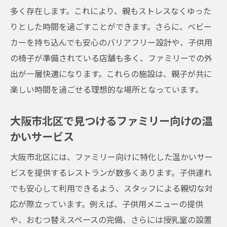
多く存在します。これにより、親もストレスなくゆった
快適さにこだわった子供用椅子があるレス
りとした時間を過ごすことができます。さらに、ベビー
トラン
カーを持ち込んでも安心のバリアフリー設計や、子供用
親子でくつろげる大阪市北区のおしゃれカ
の椅子が準備されている店舗も多く、ファミリーでの外
フェ
出が一層快適になります。これらの施設は、親子が共に
子供用椅子が完備された大阪市北区の人気
楽しい時間を過ごせる理想的な場所となっています。
店
お子様の安全も考えた大阪市北区レストラ
大阪市北区で見つけるファミリー向けの温
ンの選び方
かいサービス
北区で子供用椅子が活用できるファミリー
大阪市北区には、ファミリー向けに特化した温かいサー
向けダイニング
ビスを提供するレストランが数多くあります。子供連れ
子供連れでも安心して過ごせる椅子がある
でも安心して利用できるよう、スタッフによる親切な対
お店
応が際立っています。例えば、子供用メニューの提供
家族で楽しむ大阪市北区子供連れ対応レストラ
や、おむつ替えスペースの完備、さらには授乳室の設置