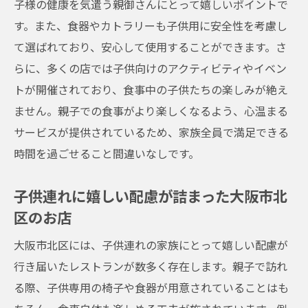
子様の健康を気遣う親御さんにとって嬉しいポイントで
大阪市北区子供連れの外食をもっと楽しくする
す。また、食器やカトラリーも子供用に安全性を考慮し
秘訣
て選ばれており、安心して使用することができます。さ
子供連れ外食の楽しさを倍増させる大阪市
らに、多くの店では子供向けのアクティビティやイベン
北区のお店
トが開催されており、食事中の子供たちの楽しみが絶え
大阪市北区での親子外食をより楽しくする
ません。親子での食事がより楽しくなるよう、心温まる
アイデア
サービスが提供されているため、家族全員で満足できる
子供連れでも楽しめる大阪市北区の隠れた
時間を過ごせること間違いなしです。
名店
大阪市北区で子供も大人も満足のレストラ
子供連れに嬉しい配慮が詰まった大阪市北
ン
区のお店
親子で楽しむために知っておきたい大阪市
大阪市北区には、子供連れの家族にとって嬉しい配慮が
北区のレストラン
行き届いたレストランが数多く存在します。親子で訪れ
家族での外食を豊かにする大阪市北区のお
る際、子供専用の椅子や食器が用意されていることはも
すすめスポット