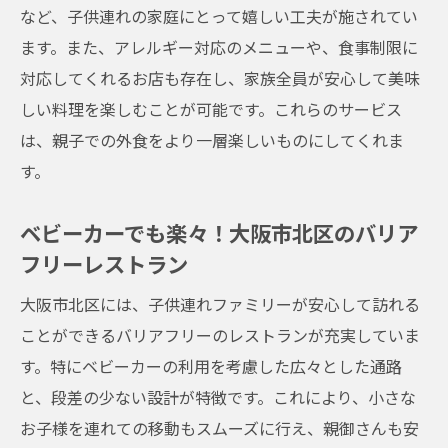
ンガイド
など、子供連れの家庭にとって嬉しい工夫が施されてい
子供と一緒に楽しめる大阪市北区のレスト
ます。また、アレルギー対応のメニューや、食事制限に
ランスポット
対応してくれるお店も存在し、家族全員が安心して美味
しい料理を楽しむことが可能です。これらのサービス
大阪市北区の子供連れ歓迎レストランの特
は、親子での外食をより一層楽しいものにしてくれま
徴
す。
親子での外食をもっと楽しく！大阪市北区
のおすすめ
ベビーカーでも楽々！大阪市北区のバリア
大阪市北区のファミリー向けメニューが充
フリーレストラン
実したお店
大阪市北区には、子供連れファミリーが安心して訪れる
子供と一緒に素敵な時間を過ごすためのレ
ことができるバリアフリーのレストランが充実していま
ストラン選び
す。特にベビーカーの利用を考慮した広々とした通路
大阪市北区で見つける家族で楽しめる美味
と、段差の少ない設計が特徴です。これにより、小さな
しいレストラン
お子様を連れての移動もスムーズに行え、親御さんも安
広々スペースと子供用食器で快適な食事を大阪