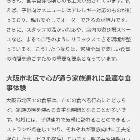
ちろん、食事自体も楽しめる工夫が施されています。例
親子で訪れたい大阪市北区の子供用設備充実レ
えば、子供向けメニューにはアレルギー対応のものが揃
ストラン
っており、親も安心してオーダーできるのが魅力です。
子供用設備が整った大阪市北区のレストラ
さらに、スタッフの温かい対応や、店内の遊び場スペー
ン選び
スなど、まるで自宅のようにリラックスできる環境が整
大阪市北区で親子一緒に楽しめる充実設備
っています。こうした心配りは、家族全員で楽しい食事
の店
の時間を過ごすための重要な要素となっています。
子供が安心して過ごせる大阪市北区のファ
大阪市北区で心が通う家族連れに最適な食
ミリーダイニング
事体験
大阪市北区で見つける子供に優しい設備の
お店
大阪市北区での食事は、ただの食べる行為にとどまら
親子連れに人気！設備が充実した大阪市北
ず、家族の絆を深める貴重な時間となることが多いで
区のレストラン
す。地域には、子供連れで気軽に訪れることのできるレ
ストランが点在しており、それぞれが家族向けに工夫を
大阪市北区の親子で訪れたい設備充実ダイ
凝らしたサービスを提供しています。親子丼や特製カレ
ニング