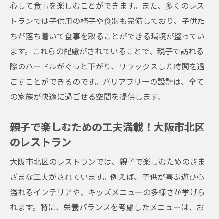
心して食事を楽しむことができます。また、多くのレス
市北区で
トランでは子供用の椅子や食器も完備しており、子供た
広々とした空間でくつろぐ親子の食事タイ
ちが落ち着いて食事を取ることができる環境が整ってい
ム
ます。これらの配慮がされていることで、親子で訪れる
お子様に優しい食器で安心！大阪市北区の
際のハードルがぐっと下がり、リラックスした時間を過
レストラン
ごすことができるのです。バリアフリーの設計は、全て
大阪市北区で家族全員が楽しめるゆったり
の家族が快適に過ごせる空間を提供します。
ダイニング
親子で楽しむための工夫満載！大阪市北区
子供用食器が充実した大阪市北区のお気に
のレストラン
入り
広いスペースで快適に過ごす大阪市北区の
大阪市北区のレストランでは、親子で楽しむためのさま
ランチ
ざまな工夫がされています。例えば、子供が喜ぶ遊び心
親子での食事時間を充実させる大阪市北区
溢れるインテリアや、キッズメニューの多様さが挙げら
のポイント
れます。特に、栄養バランスを考慮したメニューは、お