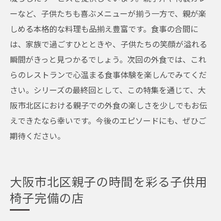
ーなど、子供たちも喜ぶメニューが揃う一方で、親が楽
子供連れに嬉しい大阪市北区のバリアフリーレ
しめる本格的な料理も品揃え豊富です。食事の合間に
ストラン
は、家族で過ごすひとときや、子供たちの笑顔が溢れる
ベビーカーでも安心して入れる大阪市北区
瞬間がきっと見つかるでしょう。次回の外食では、これ
のバリアフリー店
らのレストランで心温まる食事体験を楽しんでみてくだ
大阪市北区の子供連れ歓迎バリアフリーレ
さい。シリーズの最終回として、この特集を通じて、大
ストラン
阪市北区における親子での外食の楽しさを少しでもお伝
親子で訪れたい！大阪市北区のバリアフリ
えできたなら幸いです。今後のエピソードにも、ぜひご
ーの進んだお店
期待ください。
大阪市北区で子供と安心して外食できるバ
リアフリーの魅力
大阪市北区親子の時間を彩る子供用
子供連れでも快適な大阪市北区の親子向け
椅子完備の店
バリアフリー店
大阪市北区での親子外食におすすめのバリ