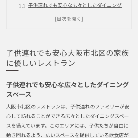
子供連れでも安心な広々としたダイニング
スペース
大阪市北区で見つけるファミリー向けの温
かいサービス
ベビーカーでも楽々！大阪市北区のバリア
子供連れでも安心大阪市北区の家族
フリーレストラン
に優しいレストラン
親子で楽しむための工夫満載！大阪市北区
のレストラン
子供連れでも安心な広々としたダイニング
子供連れに嬉しい配慮が詰まった大阪市北
スペース
区のお店
大阪市北区のレストランは、子供連れのファミリーが安
大阪市北区で心が通う家族連れに最適な食
心して訪れることができる広々としたダイニングスペー
事体験
スを備えています。このエリアには、子供たちが自由に
大阪市北区親子の時間を彩る子供用椅子完備の
動き回れるよう、広いスペースを提供している飲食店が
店