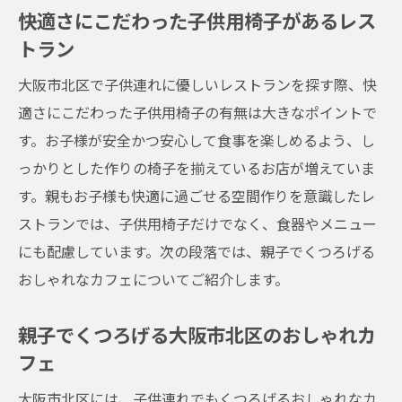
アフリー施設
快適さにこだわった子供用椅子があるレス
栄養バランスメニューで安心大阪市北区のファ
トラン
ミリーレストラン
大阪市北区で子供連れに優しいレストランを探す際、快
栄養バランスにこだわる大阪市北区のおす
適さにこだわった子供用椅子の有無は大きなポイントで
すめレストラン
す。お子様が安全かつ安心して食事を楽しめるよう、し
親子で健康的な食事を楽しむ大阪市北区の
っかりとした作りの椅子を揃えているお店が増えていま
ファミリーレストラン
す。親もお子様も快適に過ごせる空間作りを意識したレ
大阪市北区で見つける栄養たっぷりのファ
ストランでは、子供用椅子だけでなく、食器やメニュー
ミリーメニュー
にも配慮しています。次の段落では、親子でくつろげる
おしゃれなカフェについてご紹介します。
子供の健康を考えた大阪市北区のレストラ
ン選び
親子でくつろげる大阪市北区のおしゃれカ
親子で安心して食事できる栄養バランスの
フェ
良いお店
大阪市北区には、子供連れでもくつろげるおしゃれなカ
大阪市北区での食事を豊かにする栄養重視