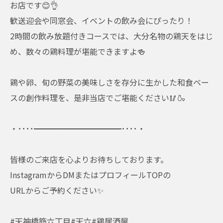
お店です😊👌
歓送迎会や同窓会、イベントの飲み会にぴったり！
2時間の飲み放題付きコースでは、大分名物の鶏天をはじ
め、数々の鶏料理が堪能できますよ🍻
鶏や卵、旬の野菜の美味しさを存分に生かした和食ベー
スの創作料理を、是非当店でご堪能ください🥢🍶
・････━━━━━━━━━━━････・
皆様のご来店を心よりお待ちしております。
InstagramからDMまたはプロフィールTOPの
URLからご予約ください✨
#天神橋筋六丁目#天六#鶏居酒屋