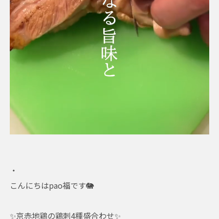
・
こんにちはpao福です🐘
✨京赤地鶏の鶏刺4種盛合わせ✨