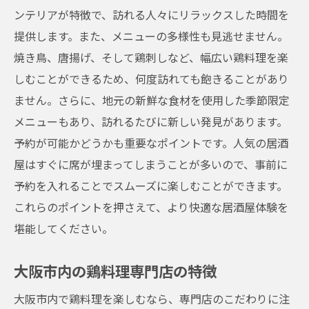
都会の喧騒から逃れる方法
ンテリアが特徴で、訪れる人々にリラックスした時間を
提供します。また、メニューの多様性も見逃せません。
地元食材を活かした鶏料理の奥深さを堪能する
焼き鳥、唐揚げ、そして鶏刺しなど、幅広い鶏料理を楽
方法
しむことができるため、何度訪れても飽きることがあり
地元食材を使った料理の魅力
ません。さらに、地元の新鮮な食材を使用した季節限定
鶏料理の多彩なメニューを楽しむ
メニューもあり、訪れるたびに新しい発見があります。
食材選びが決め手になる美味しさ
予約が可能かどうかも重要なポイントです。人気の居酒
新鮮さを損なわない調理方法
屋はすぐに席が埋まってしまうことが多いので、事前に
食通を唸らせる隠れた逸品
予約を入れることでスムーズに楽しむことができます。
料理人のこだわりが光る一品
これらのポイントを押さえて、より快適な居酒屋体験を
天神橋筋六丁目店で楽しむ新鮮な鶏肉の絶品メ
堪能してください。
ニュー
大阪市内の鶏料理専門店の特徴
天神橋筋六丁目店の特徴と魅力
人気メニューの秘密を探る
大阪市内で鶏料理を楽しむなら、専門店のこだわりに注