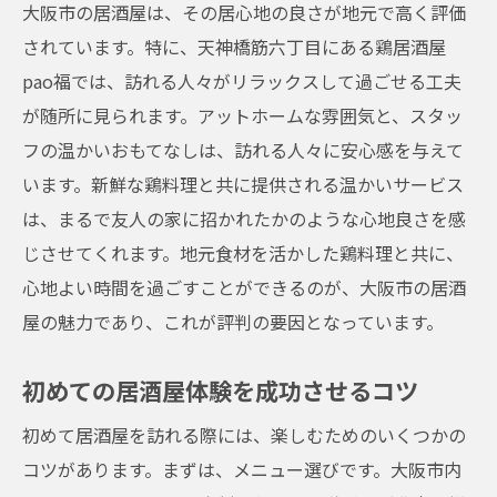
大阪市の居酒屋は、その居心地の良さが地元で高く評価
居酒屋
されています。特に、天神橋筋六丁目にある鶏居酒屋
大阪市内の居酒屋が提供する居心地
pao福では、訪れる人々がリラックスして過ごせる工夫
心地よさを追求した空間設計
が随所に見られます。アットホームな雰囲気と、スタッ
訪れるたびに新しい発見がある店
フの温かいおもてなしは、訪れる人々に安心感を与えて
居酒屋での心温まるエピソード
います。新鮮な鶏料理と共に提供される温かいサービス
常連客が集う理由
は、まるで友人の家に招かれたかのような心地良さを感
居心地の良さがもたらす効果
じさせてくれます。地元食材を活かした鶏料理と共に、
心地よい時間を過ごすことができるのが、大阪市の居酒
リラックスできる居酒屋選びのポイントとおす
屋の魅力であり、これが評判の要因となっています。
すめスポット
居酒屋選びで重視すべきポイント
初めての居酒屋体験を成功させるコツ
地元で人気のリラックススポット
初めて居酒屋を訪れる際には、楽しむためのいくつかの
快適な空間作りの秘訣
コツがあります。まずは、メニュー選びです。大阪市内
初めての大阪居酒屋体験の心得