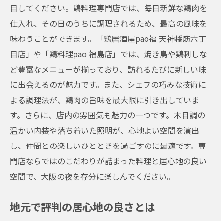
目してください。鶏料理専門店では、毎日新鮮な鶏肉を
訪れる価値がある絶品メニュー
仕入れ、その日のうちに調理されるため、最高の風味を
新鮮鶏肉の美味しさを堪能するコツ
味わうことができます。「鶏居酒屋pao福 天神橋筋六丁
おすすめの一品料理
目店」や「鶏料理pao 福島店」では、焼き鳥や鶏刺しな
常連客が選ぶ人気メニュー
ど豊富なメニューが揃っており、訪れるたびに新しい味
鶏料理pao福島店で味わう大阪の人気グルメの
に出会えるのが魅力です。また、シェフの巧みな技術に
秘密
よる調理法が、鶏肉の旨味を最大限に引き出していま
pao福島店のおすすめメニュー
す。さらに、店内の雰囲気も魅力の一つです。木目調の
大阪の食文化を体験する
温かい内装や落ち着いた照明が、心地よい空間を演出
福島店ならではのこだわり
し、仲間との楽しいひとときを過ごすのに最適です。専
門店ならではのこだわりが詰まった料理と居心地の良い
訪れた人々の声を聞く
空間で、大阪の夜を存分に楽しんでください。
人気グルメの秘密とは
福島店でしか味わえない特別な料理
地元で評判の居心地の良さとは
居心地の良さと美味しさが魅力の大阪市の注目