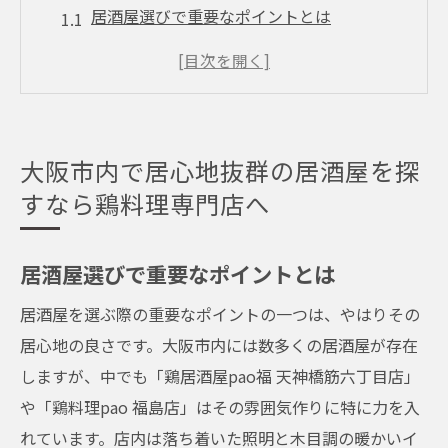
居酒屋選びで重要なポイントとは
大阪市内の鶏料理専門店の特徴
地元で評判の居心地の良さとは
初めての居酒屋体験を成功させるコツ
リピーターが多い理由を探る
大阪市内で居心地抜群の居酒屋を探
鶏料理の専門店が提供する特別な体験
すなら鶏料理専門店へ
鶏居酒屋pao福の魅力都会の喧騒を忘れる癒し
の空間
居酒屋選びで重要なポイントとは
pao福の独自の魅力とは
居酒屋を選ぶ際の重要なポイントの一つは、やはりその
都会の中で感じる癒しの理由
居心地の良さです。大阪市内には数多くの居酒屋が存在
店内の雰囲気がもたらすリラクゼーション
しますが、中でも「鶏居酒屋pao福 天神橋筋六丁目店」
訪れる人々を魅了するサービス
や「鶏料理pao 福島店」はその雰囲気作りに特に力を入
こだわりの内装とその効果
れています。店内は落ち着いた照明と木目調の暖かいイ