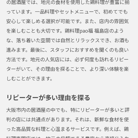
の居酒屋では、地元の食材を使用した鶏料理が豊富に揃
居酒屋選びに役立つ情報
っています。一品料理やセットメニューで、初めてでも
リラックスできる店の選び方
安心して楽しめる選択が可能です。また、店内の雰囲気
大阪の人気店で特別な時間を過ごす鶏料理の楽
を楽しむことも大切です。鶏料理pao福 福島店のよう
しみ方
な、落ち着いた空間では自然とリラックスでき、お酒も
特別な時間を過ごすための準備
進みます。最後に、スタッフにおすすめを聞くのも良い
人気店での過ごし方の提案
方法です。地元の人気店には、必ず何度も訪れるリピー
ターがいて、その理由を探ることで、より深い体験を楽
忘れられないひとときを演出するコツ
しむことができます。
大阪の人気店での特別な体験
美味しい鶏料理を堪能する秘訣
リピーターが多い理由を探る
再訪したいと思わせる魅力とは
大阪市内の居酒屋の中でも、特にリピーターが多いと評
判の店には共通点があります。それは、新鮮な食材を使
った高品質な料理と心温まるサービスです。例えば、鶏