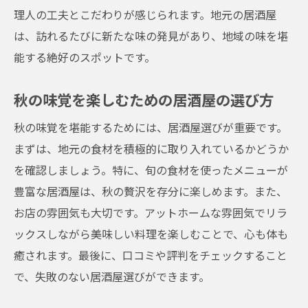
東大阪市で味わう松茸の美味しさ
理人の工夫とこだわりが感じられます。地元の居酒屋
栗を使った新しいデザートメニュー
は、訪れるたびに新たな味の発見があり、地域の味を堪
能する絶好のスポットです。
地元居酒屋で楽しむ東大阪市の秋の魚介類の魅
力
秋の味覚を楽しむための居酒屋の選び方
秋の海の幸を楽しむための居酒屋選び
秋の味覚を堪能するためには、居酒屋選びが重要です。
新鮮な魚介類を活かした創作料理
まずは、地元の食材を積極的に取り入れているかどうか
地元漁師が届ける旬の魚介
を確認しましょう。特に、旬の食材を使ったメニューが
秋の魚介を使った絶品料理の数々
豊富な居酒屋は、秋の贅沢を存分に楽しめます。また、
東大阪市の海の恵みを存分に味わう
お店の雰囲気も大切です。アットホームな雰囲気でリラ
オススメの秋の刺身盛り合わせ
ックスしながら美味しい料理を楽しむことで、心も体も
秋の旬食材を使った東大阪市居酒屋の創作料理
癒されます。最後に、口コミや評判をチェックすること
とは
で、失敗のない居酒屋選びができます。
地元の農産物を使った創作料理