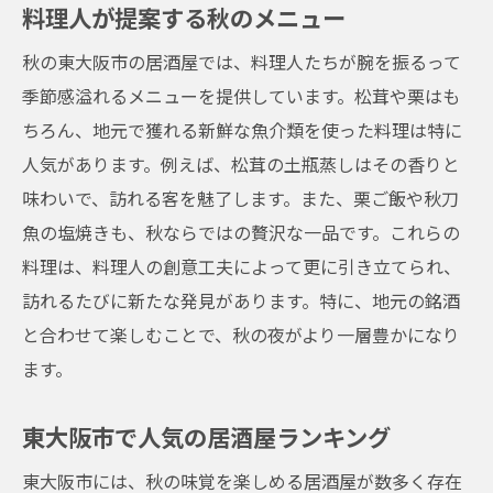
料理人が提案する秋のメニュー
秋の味覚を活かした新メニュー
料理人のアイディアが光る秋の一品
秋の東大阪市の居酒屋では、料理人たちが腕を振るって
東大阪市でしか味わえない特別料理
季節感溢れるメニューを提供しています。松茸や栗はも
ちろん、地元で獲れる新鮮な魚介類を使った料理は特に
旬の食材を使ったユニークなレシピ
人気があります。例えば、松茸の土瓶蒸しはその香りと
居酒屋の創作メニューの魅力
味わいで、訪れる客を魅了します。また、栗ご飯や秋刀
東大阪市で秋の味覚を楽しむための居酒屋の選
魚の塩焼きも、秋ならではの贅沢な一品です。これらの
び方
料理は、料理人の創意工夫によって更に引き立てられ、
秋の味覚を楽しむための居酒屋の探し方
訪れるたびに新たな発見があります。特に、地元の銘酒
地元で評判の居酒屋を紹介
と合わせて楽しむことで、秋の夜がより一層豊かになり
秋の雰囲気を満喫できる店選び
ます。
東大阪市でおすすめの飲食店
東大阪市で人気の居酒屋ランキング
季節限定メニューがある居酒屋を選ぶ
地元の人に愛される居酒屋の特徴
東大阪市には、秋の味覚を楽しめる居酒屋が数多く存在