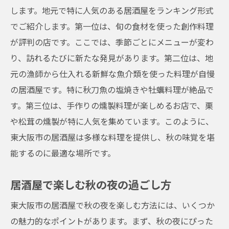
東大阪市の居酒屋で秋の自然の恵みを味わう方
します。地元で特に人気のある居酒屋をランキング形式
法
でご紹介します。第一位は、旬の食材を使った創作料理
が評判の店です。ここでは、季節ごとにメニューが変わ
自然の恵みを楽しむためのメニュー選び
り、訪れるたびに新たな発見があります。第二位は、地
地元の特産品を活かした料理
元の漁師から仕入れる新鮮な魚介類を使った料理が自慢
秋の限定メニューの魅力
の居酒屋です。特に秋刀魚の塩焼きや牡蠣料理が絶品で
自然の素材を使った健康的な料理
す。第三位は、手作りの燻製料理が楽しめるお店で、栗
東大阪市の農産物を楽しむ方法
や松茸の燻製が特に人気を集めています。このように、
地産地消の居酒屋メニューを堪能
東大阪市の居酒屋は多様な料理を提供し、秋の味覚を堪
東大阪市居酒屋の秋メニューで心も体も温まる
能するのに最適な場所です。
温かい鍋料理で秋を満喫
居酒屋で楽しむ秋の夜の過ごし方
心温まる秋の一品料理
身体を温めるおすすめドリンク
東大阪市の居酒屋で秋の夜を楽しむ方法には、いくつか
の魅力的なポイントがあります。まず、秋の夜にぴった
秋の夜を楽しむための居酒屋メニュー