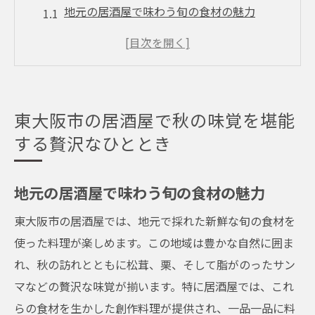
地元の居酒屋で味わう旬の食材の魅力
秋の味覚を楽しむための居酒屋の選び方
料理人が提案する秋のメニュー
東大阪市で人気の居酒屋ランキング
居酒屋で楽しむ秋の夜の過ごし方
東大阪市の居酒屋で秋の味覚を堪能
東大阪市の居酒屋で秋を楽しむおすすめプ
する贅沢なひととき
ラン
東大阪市の居酒屋で食べる松茸と栗の秋料理の
地元の居酒屋で味わう旬の食材の魅力
魅力
東大阪市の居酒屋では、地元で採れた新鮮な旬の食材を
松茸を使った贅沢な料理の数々
使った料理が楽しめます。この地域は豊かな自然に囲ま
栗を使ったスイーツと創作料理
れ、秋の訪れとともに松茸、栗、そして脂がのったサン
秋の味覚を最大限に引き出す調理法
マなどの贅沢な味覚が揃います。特に居酒屋では、これ
地元の食材を活かす料理人のこだわり
らの食材を生かした創作料理が提供され、一品一品に料