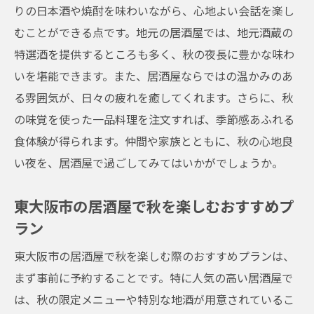
りの日本酒や焼酎を味わいながら、心地よい会話を楽し
東大阪市で人気の秋のあたたか料理
むことができる点です。地元の居酒屋では、地元酒蔵の
秋の食材を使ったスープ料理
特選酒を提供するところも多く、秋の夜長に豊かな味わ
東大阪市の居酒屋で秋の風情を感じる食事の楽
いを堪能できます。また、居酒屋ならではの温かみのあ
しみ
る雰囲気が、日々の疲れを癒してくれます。さらに、秋
居酒屋で味わう秋の風物詩
の味覚を使った一品料理を注文すれば、季節感あふれる
季節感を楽しむための店内演出
食体験が得られます。仲間や家族とともに、秋の心地良
秋の食材を使った美しい料理
い夜を、居酒屋で過ごしてみてはいかがでしょうか。
風情あるお店で秋の食事を堪能
東大阪市の居酒屋で秋を楽しむおすすめプ
秋の夜長を楽しむための居酒屋選び
ラン
秋の情緒を感じる居酒屋の魅力
東大阪市の居酒屋で秋を楽しむ際のおすすめプランは、
まず事前に予約することです。特に人気の高い居酒屋で
は、秋の限定メニューや特別な地酒が用意されているこ