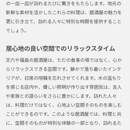
の一皿一皿が訪れるたびに驚きをもたらします。地元の
特別な日のワインセレクション
新鮮な素材を活かしたこれらの料理は、居酒屋の魅力を
料理とワインの調和を楽しむ
更に引き立て、訪れる人々に特別な時間を提供すること
居酒屋で楽しむワインの多様性
でしょう。
地元の新鮮食材を活かした天六の居酒屋メニュ
居心地の良い空間でのリラックスタイム
ー
地元の旬を取り入れたメニュー
天六や福島の居酒屋は、ただの食事の場ではなく、心か
らリラックスできる空間です。静かで落ち着いたインテ
食材の魅力を最大限に引き出す調理
リアが、日常の喧騒を忘れさせてくれます。木の温もり
常連に愛される定番メニュー
を感じる店内や、優しい照明が作り出す雰囲気は、友人
料理の背後にあるストーリー
や家族との語らいをさらに豊かにします。訪れた人々
シンプルで奥深い味わいを提供
は、料理だけではなく、心地よい空間そのものを楽しむ
地元愛が感じられる一皿
ことができるのです。このような居酒屋では、料理と共
福島の隠れ家居酒屋で心ゆくまで楽しむ大阪の
に、空間そのものが特別な体験の一部となり、訪れるた
夜