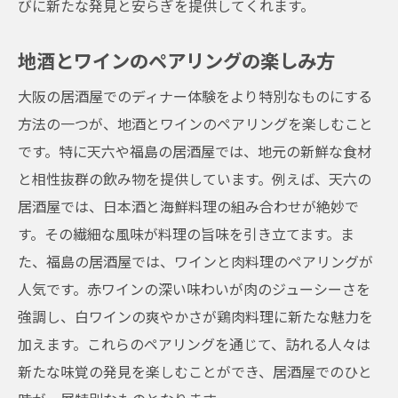
びに新たな発見と安らぎを提供してくれます。
大阪の夜を堪能するための隠れ家
地酒とワインのペアリングの楽しみ方
地元の人々に愛される居酒屋の魅力
心からリラックスできる空間
大阪の居酒屋でのディナー体験をより特別なものにする
美食とともに過ごす至福の時間
方法の一つが、地酒とワインのペアリングを楽しむこと
です。特に天六や福島の居酒屋では、地元の新鮮な食材
思い出に残る夜になるために
と相性抜群の飲み物を提供しています。例えば、天六の
居酒屋で過ごす大人の夜の楽しみ方
居酒屋では、日本酒と海鮮料理の組み合わせが絶妙で
す。その繊細な風味が料理の旨味を引き立てます。ま
た、福島の居酒屋では、ワインと肉料理のペアリングが
人気です。赤ワインの深い味わいが肉のジューシーさを
強調し、白ワインの爽やかさが鶏肉料理に新たな魅力を
加えます。これらのペアリングを通じて、訪れる人々は
新たな味覚の発見を楽しむことができ、居酒屋でのひと