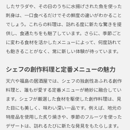
したサラダや、その日のうちに水揚げされた魚を使った
居酒屋で楽しむ天六の四季を彩る美食と地酒
刺身は、一口食べるだけでその鮮度の違いがわかること
四季折々の味覚を堪能する方法
でしょう。これらの料理は、訪れる度に新たな驚きを提
地元で愛される居酒屋メニュー
供し、食通たちをも魅了しています。さらに、季節ごと
季節ごとのおすすめ地酒リスト
に変わる食材を活かしたメニューによって、何度訪れて
シェフのこだわりが光る料理の数々
も飽きることがなく、常に新しい体験が待っています。
地域の魅力を凝縮したディナー体験
美食とともに過ごす心豊かな時間
シェフの創作料理と定番メニューの魅力
福島の静かな居酒屋で過ごす贅沢な時間
天六や福島の居酒屋では、シェフの独創性あふれる創作
静かで落ち着いた大人の時間
料理と、誰もが愛する定番メニューが絶妙に融合してい
贅沢なひと時を提供する隠れ家
ます。シェフが厳選した食材を駆使した創作料理は、見
た目にも美しく、味わい深い一品です。例えば、地元の
ゆったりとしたディナーの楽しみ方
特産品を使用した炙り焼きや、季節のフルーツを使った
特別な日を彩る上質なサービス
デザートは、訪れるたびに新たな発見をもたらします。
地元の味を満喫する特別メニュー