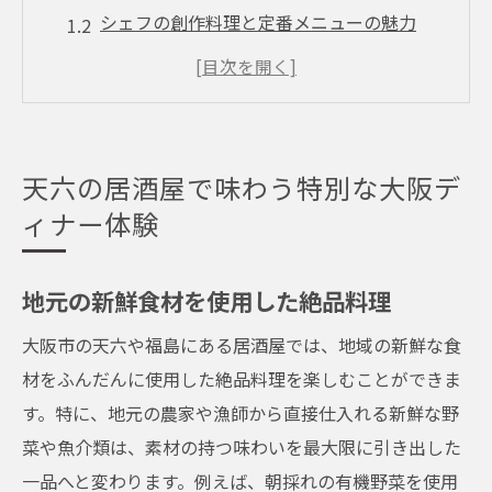
シェフの創作料理と定番メニューの魅力
季節ごとに変わる特別メニューの楽しみ
居心地の良い空間でのリラックスタイム
地酒とワインのペアリングの楽しみ方
思い出に残るディナー体験のための秘訣
天六の居酒屋で味わう特別な大阪デ
福島の隠れ家居酒屋で発見する地元グルメの魅
ィナー体験
力
隠れ家ならではの落ち着いた雰囲気
地元の新鮮食材を使用した絶品料理
地元食材を活かした独自の料理
大阪市の天六や福島にある居酒屋では、地域の新鮮な食
福島ならではの旬の食材を楽しむ
材をふんだんに使用した絶品料理を楽しむことができま
地酒と料理の絶妙なハーモニー
す。特に、地元の農家や漁師から直接仕入れる新鮮な野
特別な日のためのプライベート空間
菜や魚介類は、素材の持つ味わいを最大限に引き出した
居酒屋が提供する心温まるおもてなし
一品へと変わります。例えば、朝採れの有機野菜を使用