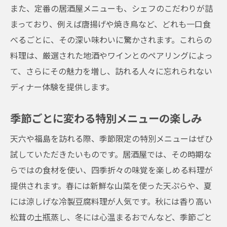
また、定番の居酒屋メニューも、シェフのこだわりが詰
心を癒す居酒屋でのひととき
まっており、例えば唐揚げや焼き鳥など、どれも一口食
天六の居酒屋で味わうシェフ特製の創作料理
べるごとに、その深い味わいに驚かされます。これらの
創意工夫を凝らしたユニークな一皿
料理は、厳選された地酒やワインとのペアリングによっ
料理に込められたシェフの情熱
て、さらにその魅力を増し、訪れる人々に忘れられない
常に進化する創作メニューの秘密
ディナー体験を提供します。
食材の魅力を引き出す調理法
季節ごとに変わる特別メニューの楽しみ
地元ならではの味わいを楽しむ
天六や福島を訪れる際、季節限定の特別メニューはぜひ
記憶に残る一品を求めて
試していただきたいものです。居酒屋では、その時期な
福島の居酒屋で堪能する厳選ワインと料理のマ
らではの食材を使い、四季折々の味覚を楽しめる料理が
リアージュ
提供されます。春には新鮮な山菜を使った天ぷらや、夏
料理を引き立てる厳選ワイン
には涼しげな冷製豆腐料理が人気です。秋には香り高い
プロが選ぶ絶品ペアリング
松茸の土瓶蒸し、冬には心温まるおでんなど、季節ごと
ワイン初心者でも楽しめる居酒屋