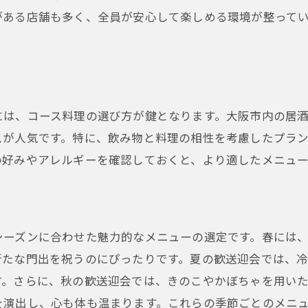
がある店舗も多く、全員が安心して楽しめる環境が整って
貸切予約の確認事項とおすすめのタイミング
歓送迎会での忘れられない思い出を作る秘訣
思い出に残る歓送迎会の演出アイデア
参加者全員が楽しめるアクティビティの選び方
には、コース料理の選び方が鍵となります。大阪市内の居
歓送迎会でのサプライズ演出例
スが人気です。特に、飲み物と料理の相性を考慮したプラ
感謝の気持ちを伝えるメッセージの工夫
の好みやアレルギーを確認しておくと、より適したメニュ
写真や動画で思い出を形に残す方法
参加者の心に響くお土産の選び方
大阪市内で歓送迎会を満喫するためのポイント
シーズンに合わせた魅力的なメニューの選定です。春には
歓送迎会プランニングの基本ステップ
新たな門出を祝うのにぴったりです。夏の歓送迎会では、
成功する歓送迎会のための時間管理術
す。さらに、秋の歓送迎会では、きのこやかぼちゃを用い
会場選びで失敗しないための心得
を演出し、心も体も温まります。これらの季節ごとのメニ