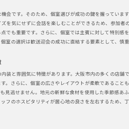
歓送迎会でのコミュニケーションを促進する方法
な機会です。そのため、個室選びが成功の鍵を握っていま
年代や性別を超えた楽しい企画の立て方
イズを気にせずに会話を楽しむことができるため、参加者
参加者の声を活かしたイベントの進行
る点でも重要です。さらに、個室では主賓に対して特別感
歓送迎会の余韻を楽しむフォローアップ
、個室の選択は歓送迎会の成功に直結する要素として、慎
徴
の内装と雰囲気に特徴があります。大阪市内の多くの店舗
ます。さらに、個室の広さやレイアウトが柔軟であること
質も見逃せません。地元の新鮮な食材を使用した季節感あ
タッフのホスピタリティが居心地の良さを左右するため、