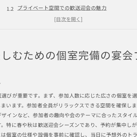
プライベート空間での歓送迎会の魅力
団体向けの特別プランの内容紹介
参加者が満足するコース料理の選び方
季節ごとのおすすめメニュー例
楽しむための個室完備の宴会
成功する歓送迎会のための準備チェックリスト
歓送迎会の成功は団体向け個室選びから
個室選びが歓送迎会に与える影響
ト
居心地の良い個室を提供するお店の特徴
室選びが重要です。まず、参加人数に応じた広さの個室を
人数に応じた最適な個室の選び方
しまいます。参加者全員がリラックスできる空間を確保しま
個室予約時の注意点と確認事項
デザインなど、参加者の趣向や会のテーマに合ったスタイ
予約が取れないときの対処法
す。特に春や秋は歓送迎会シーズンであり、予約が集中し
個室プランで重要なスペースの活用法
には個室の仕様や設備を事前に確認し、当日に予想外のト