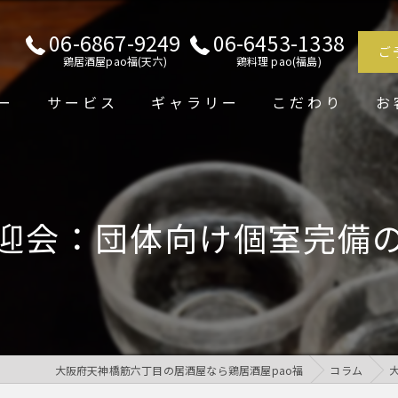
06-6867-9249
06-6453-1338
ご
鶏居酒屋pao福(天六)
鶏料理 pao(福島)
ー
サービス
ギャラリー
こだわり
お
迎会：団体向け個室完備
大阪府天神橋筋六丁目の居酒屋なら鶏居酒屋pao福
コラム