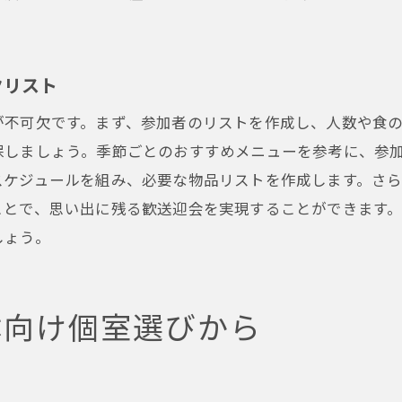
参加者全員を満足させるための配慮
スムーズな進行を実現する司会のコツ
後悔しないための予算管理方法
クリスト
歓送迎会に最適な大阪市のレストラン選び
が不可欠です。まず、参加者のリストを作成し、人数や食
歓送迎会にぴったりなレストランの特徴
保しましょう。季節ごとのおすすめメニューを参考に、参
レストラン予約時に確認するべきポイント
スケジュールを組み、必要な物品リストを作成します。さ
歓送迎会で人気のメニューとその理由
ことで、思い出に残る歓送迎会を実現することができます
しょう。
レストランでのホスピタリティの重要性
参加者の満足度を高めるための座席配置術
特別な日を演出するためのお店選び
体向け個室選びから
参加者全員が快適に過ごせる歓送迎会のアイデア
参加者の負担を軽減するアイデア集
全員が楽しめるアクティビティの提案