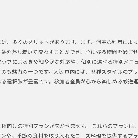
大阪市の季節の美味を味わう歓送迎会プラン
春の歓送迎会におすすめの旬料理
夏の宴会を涼しく彩るメニュー選び
秋の味覚を堪能できるプラン紹介
には、多くのメリットがあります。まず、個室の利用によ
冬の宴会を温める料理のポイント
言葉を落ち着いて交わすことができ、心に残る時間を過ご
季節ごとの飲み放題プランの選び方
タッフによるきめ細やかな対応や、個別に選べる特別メニ
旬の食材を活かした創作料理の魅力
るのも魅力の一つです。大阪市内には、各種スタイルのプ
団体宴会を彩る大阪市の貸切可能な居酒屋
べる選択肢が豊富です。参加者全員が心から楽しめる歓送
貸切宴会のメリットとデメリット
貸切可能な居酒屋の選び方と事例
プライベート感を大切にした宴会の演出法
団体利用でお得になるプランの紹介
団体向けの特別プランが欠かせません。これらのプランは
ランや、季節の食材を取り入れたコース料理を提供するプ
居酒屋でのカスタマイズ可能なプラン例