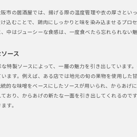
ジューシーなからあげと地酒のペアリングが生む至福の瞬
大阪市の居酒屋では、揚げる際の温度管理や衣の厚さとい
からあげと相性抜群の地酒の選び方
漬け込むことで、鶏肉にしっかりと味を染み込ませるプロ
絶妙なペアリングで楽しむからあげの新たな味わい
と、中はジューシーな食感は、一度食べたら忘れられない
からあげと地酒の相乗効果で深まる美味しさ
地酒の風味が引き立つからあげの魅力
なソース
大阪市の居酒屋で楽しむからあげと地酒のハーモニー
彩な特製ソースによって、一層の魅力を引き出しています
ペアリングで広がるからあげの可能性
ています。例えば、ある店では地元の旬の果物を使用した
大阪市の居酒屋でからあげの新しい発見をあなたに
伝統的な味噌をベースにしたソースが用いられ、からあげに
居酒屋巡りで見つけるからあげの新しい顔
れており、からあげの新たな一面を引き出してくれるので
新感覚のからあげがもたらす食の冒険
きます。
発見するたびに驚くからあげの多様性
居酒屋で楽しむからあげの新たな魅力
からあげを通じて広がる大阪市の食文化