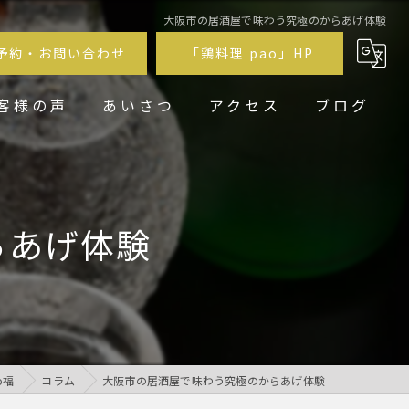
大阪市の居酒屋で味わう究極のからあげ体験
予約・お問い合わせ
「鶏料理 pao」HP
客様の声
あいさつ
アクセス
ブログ
鶏居酒屋pao福
鶏料理 pao
らあげ体験
o福
コラム
大阪市の居酒屋で味わう究極のからあげ体験