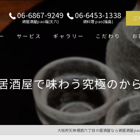
06-6867-9249
06-6453-1338
ご
鶏居酒屋pao福(天六)
鶏料理 pao(福島)
ー
サービス
ギャラリー
こだわり
お
居酒屋で味わう究極のか
大阪府天神橋筋六丁目の居酒屋なら鶏居酒屋pa