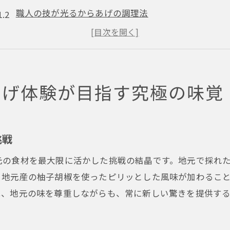
職人の技が光るからあげの調理法
大阪市の居酒屋でしか味わえない特別なソース
伝統と革新が融合したからあげの秘密
大阪市ならではのからあげの独自性
あげ体験が目指す究極の味覚
からあげがもたらす食事の新しい価値
地元食材で進化する大阪市の居酒屋からあげの魅力
新鮮な地元食材が生むからあげの美味しさ
挑戦
大阪市の農産物を活かしたからあげの特徴
元の食材を最大限に活かした挑戦の結晶です。地元で採れ
地元の風味を大切にしたからあげの魅力
、地元産の柚子胡椒を使ったピリッとした風味が加わるこ
地域に根差したからあげ文化の深化
は、地元の味を尊重しながらも、常に新しい驚きを提供す
新たな食材との出会いがもたらすからあげの進化
からあげを通じて発見する大阪市の食材の豊かさ