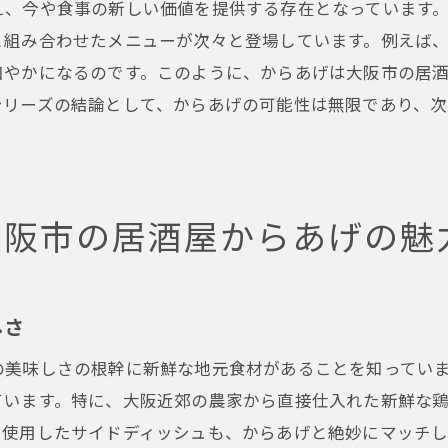
え、今や食事の新しい価値を提供する存在となっています
一口で楽しむからあげの多層的な味わい
と組み合わせたメニューが次々と登場しています。例えば
大阪市の居酒屋で味わう究極の食感
和やかになるのです。このように、からあげは大阪市の居
からあげが提供する食の冒険の始まり
シリーズの結論として、からあげの可能性は無限であり、
大阪市の居酒屋でからあげがもたらす心躍るひととき
和やかな居酒屋の雰囲気で味わうからあげ
からあげがもたらす楽しい食事のひととき
大阪市の居酒屋からあげの魅
からあげが演出する居酒屋での心温まる時間
からあげ体験を通じて感じる大阪市の魅力
からあげと共に過ごす居酒屋での思い出
しさ
からあげを楽しむ居酒屋での素晴らしい瞬間
の美味しさの根幹に新鮮な地元食材があることを知ってい
新鮮な食材とオリジナルの味付けで進化する大阪市のから
ています。特に、大阪近郊の農家から直接仕入れた新鮮な
独自の味付けで進化を遂げるからあげ
に使用したサイドディッシュも、からあげと絶妙にマッチ
新鮮食材が生むからあげの新たな美味しさ