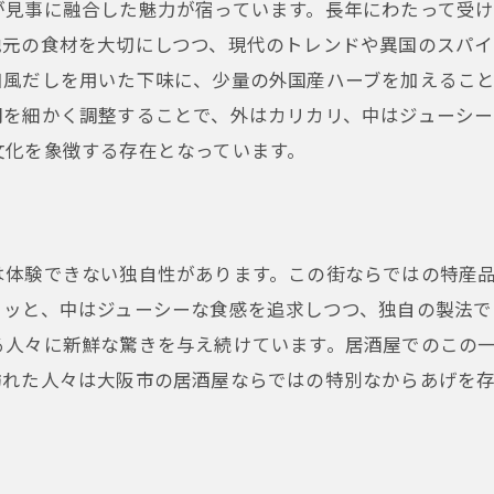
が見事に融合した魅力が宿っています。長年にわたって受
次々に発見されるからあげのユニークな一面
地元の食材を大切にしつつ、現代のトレンドや異国のスパ
からあげが大阪市の居酒屋で提供する五感を刺激する驚き
和風だしを用いた下味に、少量の外国産ハーブを加えるこ
視覚と嗅覚を楽しませるからあげのビジュアル
間を細かく調整することで、外はカリカリ、中はジューシ
文化を象徴する存在となっています。
聴覚をくすぐるからあげのサクサク音
味覚を刺激する多様なからあげの味わい
触覚で楽しむからあげの食感の妙
居酒屋の雰囲気がさらに引き立てるからあげ体験
は体験できない独自性があります。この街ならではの特産
リッと、中はジューシーな食感を追求しつつ、独自の製法で
からあげがもたらす五感のシンフォニー
る人々に新鮮な驚きを与え続けています。居酒屋でのこの
外はカリカリ中はジューシーなからあげで味わう大阪市体
訪れた人々は大阪市の居酒屋ならではの特別なからあげを
からあげの食感が生む至高の満足感
大阪市の居酒屋で体験するからあげの絶品食感
カリカリとジューシーのバランスが絶妙な逸品