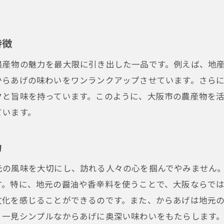
大阪市の居酒屋が提案する新しいからあげ体験
オリジナルレシピで広がるからあげの可能性
特徴
からあげの進化がもたらす食の革新
農産物の魅力を最大限に引き出した一品です。例えば、地
地元の味を大切にしたからあげの新たな挑戦
からあげの味わいをワンランクアップさせています。さら
クと旨味を持っています。このように、大阪市の農産物を
ています。
力
元の風味を大切にし、訪れる人々の心を掴んでやみません
す。特に、地元の醤油や香辛料を使うことで、大阪ならで
文化を感じることができるのです。また、からあげは地元
、一見シンプルなからあげに奥深い味わいをもたらします