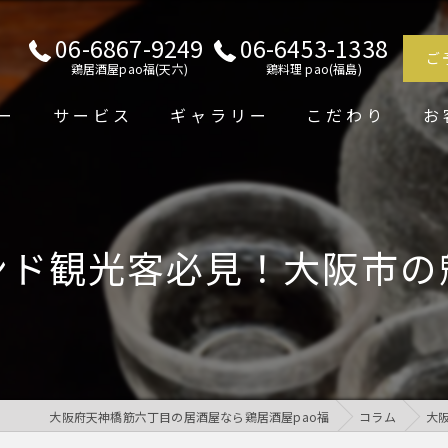
06-6867-9249
06-6453-1338
ご
鶏居酒屋pao福(天六)
鶏料理 pao(福島)
ー
サービス
ギャラリー
こだわり
お
ンド観光客必見！大阪市の
大阪府天神橋筋六丁目の居酒屋なら鶏居酒屋pao福
コラム
大