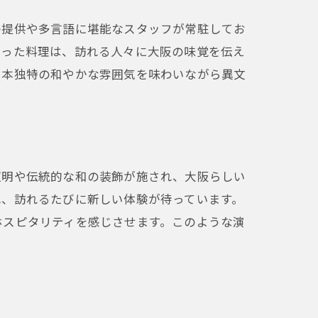
の提供や多言語に堪能なスタッフが常駐してお
気
使った料理は、訪れる人々に大阪の味覚を伝え
日本独特の和やかな雰囲気を味わいながら異文
照明や伝統的な和の装飾が施され、大阪らしい
れ、訪れるたびに新しい体験が待っています。
ホスピタリティを感じさせます。このような演
える