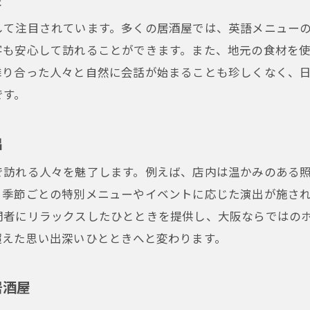
大阪市居酒屋での忘れられない時間
して注目されています。多くの居酒屋では、英語メニュー
大阪市の居酒屋で地元の新鮮食材を味わう、観光客に大人
客も安心して訪れることができます。また、地元の食材を
大阪市で味わう新鮮食材の魅力
隣り合った人々と自然に会話が始まることも珍しくなく、
です。
地元ならではの素材を活かした居酒屋料理
観光客も満足！旬の味覚を楽しむ居酒屋
出
市場直送の海鮮居酒屋の魅力
大阪市の農産物を活かした居酒屋メニュー
で訪れる人々を魅了します。例えば、店内は温かみのある
、季節ごとの特別メニューやイベントに応じた演出が施さ
観光客におすすめの食材を使った料理
問者にリラックスしたひとときを提供し、大阪ならではの
文化と味の融合、大阪市居酒屋でインバウンド観光客を迎
超えた思い出深いひとときへと変わります。
大阪の文化を感じる居酒屋の空間演出
歴史ある居酒屋で味わう大阪の文化
居酒屋
外国人にも優しい大阪市の居酒屋の魅力