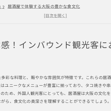
居酒屋で体験する大阪の豊かな食文化
大阪市で人気の居酒屋スタイルを紹介
異文化交流の場としての大阪市の居酒屋
居酒屋で楽しむ大阪らしい雰囲気の演出
体感！インバウンド観光客に
インバウンド対応サービスが充実した居酒屋
万博を訪れる前に立ち寄りたい大阪市の魅力的な居酒屋
万博前の腹ごしらえにぴったりの居酒屋
アクセス便利！万博会場近くの居酒屋情報
た多彩な料理と、賑やかな雰囲気が特徴です。これらの居
イベントと共に楽しむ大阪市の居酒屋ライフ
屋はユニークなメニューが豊富に揃っており、タコ焼きや
万博と居酒屋で大阪の魅力を二重に満喫
そのため、外国人観光客にとっても、居酒屋は大阪の文化を
観光客に人気のスポット周辺の居酒屋紹介
ながら、食文化の奥深さを理解することができるでしょう
大阪市内での楽しい夜の始まりに最適な居酒屋