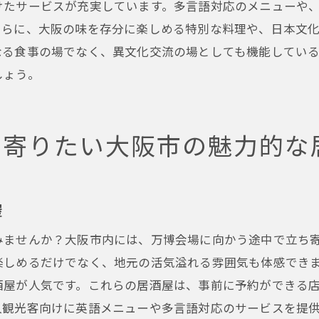
けたサービスが充実しています。多言語対応のメニューや
大阪市居酒屋での異文化体験のすすめ
さらに、大阪の味を存分に楽しめる特別な料理や、日本文
日本文化を体験できる大阪市内の居酒屋
なる食事の場でなく、異文化交流の場としても機能している
インバウンドに向けた文化体験プラン
しょう。
大阪万博前に訪れるべき大阪市の居酒屋スポット
万博前に立ち寄りたい名居酒屋
ち寄りたい大阪市の魅力的な
観光名所近くのおすすめ居酒屋案内
万博と共に楽しむ大阪市居酒屋の魅力
大阪市で注目の居酒屋トレンド
屋
万博に向けて準備万端の居酒屋紹介
みませんか？大阪市内には、万博会場に向かう途中で立ち
人気スポット周辺の居酒屋をチェック
楽しめるだけでなく、地元の活気溢れる雰囲気も体感でき
特別な夜を大阪市の居酒屋で過ごす、観光客におすすめの
酒屋が人気です。これらの居酒屋は、事前に予約ができる
大阪市の居酒屋で過ごす特別な夜の魅力
人観光客向けに英語メニューや多言語対応のサービスを提
観光客にぴったりの夜の居酒屋プラン