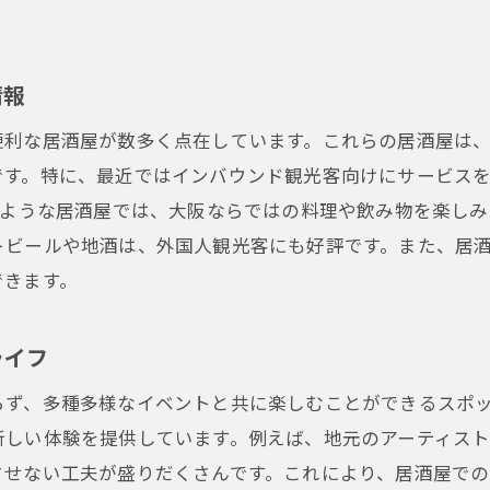
大阪市のナイトライフを居酒屋で楽しむ
特別な瞬間を演出する居酒屋の選び方
情報
観光客に人気の夜遅くまで営業する居酒屋
便利な居酒屋が数多く点在しています。これらの居酒屋は
大阪市居酒屋での素敵な夜を体験
す。特に、最近ではインバウンド観光客向けにサービスを
のような居酒屋では、大阪ならではの料理や飲み物を楽し
トビールや地酒は、外国人観光客にも好評です。また、居
できます。
ライフ
らず、多種多様なイベントと共に楽しむことができるスポ
新しい体験を提供しています。例えば、地元のアーティス
させない工夫が盛りだくさんです。これにより、居酒屋で