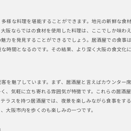
地元の味を堪能できる大阪市の居酒屋、観光客に人気
新鮮な地元食材を味わえる居酒屋
、多様な料理を堪能することができます。地元の新鮮な食
季節ごとのおすすめメニューを提供するお店
、大阪ならではの食材を使用した料理は、ここでしか味わ
大阪名物を堪能できる居酒屋スポット
の魅力を発見することができるでしょう。居酒屋での食事
観光客に人気のメニューランキング
重な時間となるのです。その結果、より深く大阪の食文化
大阪市ならではの味覚体験を居酒屋で
観光客が絶賛する居酒屋メニュー紹介
インバウンド観光客必見！大阪市の居酒屋で味わう特別な
光客を魅了しています。まず、居酒屋と言えばカウンター
大阪市の居酒屋で体験できる特別料理
多く、気軽に立ち寄れる雰囲気が特徴です。これらの居酒
外国人観光客が楽しめるユニークな居酒屋
ンテラスを持つ居酒屋では、夜景を楽しみながら食事をす
多国籍なお客様を迎える居酒屋の工夫
ら、大阪市内を歩くのも楽しみの一つです。
大阪市の居酒屋で味わう新しい発見
インバウンド向けの特別サービスとは
屋