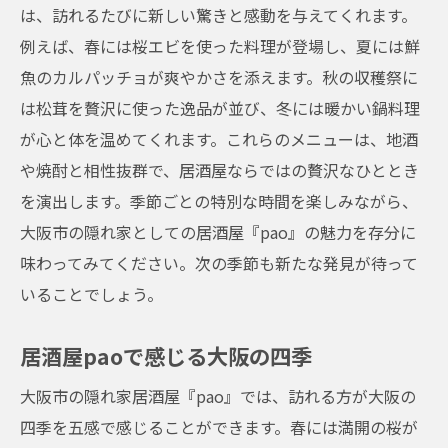
居酒屋paoで過ごす贅沢なひととき
は、訪れるたびに新しい驚きと感動を与えてくれます。
居心地の良さを追求した居酒屋paoの空間
例えば、春には桜エビを使った料理が登場し、夏には鮮
居酒屋paoが提供する特別な時間と空間
魚のカルパッチョが爽やかさを添えます。秋の収穫祭に
居酒屋paoでのひとときが心に残る理由
は松茸を贅沢に使った逸品が並び、冬には暖かい鍋料理
が心と体を温めてくれます。これらのメニューは、地酒
居酒屋paoの魅力を語る訪問者の声
や焼酎と相性抜群で、居酒屋ならではの贅沢なひととき
居酒屋paoの魅力で訪問者を魅了する
を演出します。季節ごとの特別な時間を楽しみながら、
大阪市の隠れ家としての居酒屋『pao』の魅力を存分に
味わってみてください。次の季節も新たな発見が待って
いることでしょう。
居酒屋paoで感じる大阪の四季
大阪市の隠れ家居酒屋『pao』では、訪れる方が大阪の
四季を五感で感じることができます。春には満開の桜が