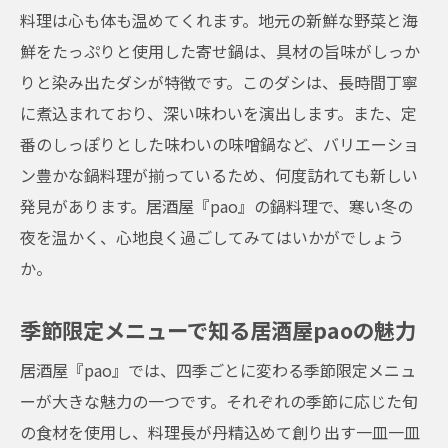
料理は心も体も温めてくれます。地元の新鮮な野菜と海
大阪市を訪れる観光客が選ぶ居酒屋pao
鮮をたっぷりと使用した寄せ鍋は、具材の旨味がしっか
観光客が居酒屋paoで感じる大阪の魅力
りと染み出たダシが特徴です。このダシは、長時間丁寧
居酒屋paoで巡る大阪市の食文化ツアー
に煮込まれており、深い味わいを演出します。また、定
旬の味覚を楽しむ居酒屋paoのおすすめ料理
番のしっぽりとした味わいの味噌鍋など、バリエーショ
四季折々の味を楽しむ居酒屋paoの逸品
ン豊かな鍋料理が揃っているため、何度訪れても新しい
発見があります。居酒屋『pao』の鍋料理で、寒い冬の
居酒屋paoの料理で味わう旬の恵み
夜を温かく、心地良く過ごしてみてはいかがでしょう
季節限定の料理を提供する居酒屋pao
か。
居酒屋paoの料理長が薦める旬の一皿
日本の四季を感じる居酒屋paoの料理
季節限定メニューで知る居酒屋paoの魅力
居酒屋paoでの食体験を彩るおすすめメニュ
居酒屋『pao』では、四季ごとに変わる季節限定メニュ
ー
ーが大きな魅力の一つです。それぞれの季節に応じた旬
心地よい時間を過ごせる居酒屋paoの魅力
の食材を使用し、料理長が丹精込めて創り出す一皿一皿