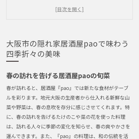
夏の涼を楽しむ居酒屋paoの料理
秋の味覚を堪能する居酒屋paoの逸品
冬を暖める居酒屋paoの鍋料理
季節限定メニューで知る居酒屋paoの魅力
大阪市の隠れ家居酒屋paoで味わう
居酒屋paoで感じる大阪の四季
四季折々の美味
都会の喧騒を忘れさせる居酒屋paoの魅力
隠れ家の静寂を楽しむ居酒屋pao
春の訪れを告げる居酒屋paoの旬菜
居酒屋paoで味わう癒しのひととき
春が訪れると、居酒屋『pao』では新たな食材がテーブ
都会の疲れを癒す居酒屋paoの空間
ルを彩ります。地元大阪の生産者から仕入れる新鮮な山
心落ち着く居酒屋paoの和のインテリア
菜や野菜は、春の息吹を存分に感じさせてくれます。特
居酒屋paoで体験する非日常の時間
に、春の訪れを告げるたけのこや菜の花を使った料理
大阪市の隠れ家居酒屋での特別な夜
は、訪れる人々に季節の変化を知らせ、春の爽やかさを
運んできます。また、『pao』の料理は、和の伝統を活
地元食材と地酒が織り成す居酒屋paoの一夜