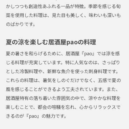
かしつつも創造性あふれる一品が特徴。季節を感じる旬
地元の旬食材を活かした居酒屋paoの料理
菜を使用した料理は、見た目も美しく、味わいも深いも
居酒屋paoで堪能する厳選地酒の味わい
のばかりです。
地酒と料理のマリアージュを楽しむ居酒屋
pao
夏の涼を楽しむ居酒屋paoの料理
居酒屋paoで味わう大阪の食文化の粋
夏の暑さを和らげるために、居酒屋『pao』では涼を感
地元愛を感じる居酒屋paoの献立
じる料理が充実しています。特に人気なのは、さっぱり
居酒屋paoで知る大阪の隠れた名酒
とした冷製料理や、新鮮な魚介を使った刺身料理です。
居酒屋paoが提供する和の趣を感じる空間
これらの料理は、暑気をしのぐだけでなく、五感で夏の
和の伝統美を感じる居酒屋paoのデザイン
風を感じることができるよう工夫されています。また、
居酒屋paoで堪能する和のしつらえ
居酒屋特有の落ち着いた雰囲気の中で、涼やかな料理を
楽しむことで、都会の喧騒を忘れ、心からリラックスで
心安らぐ居酒屋paoの和風インテリア
きるのが『pao』の魅力です。
居酒屋paoで過ごす和を感じる時間
細部にまでこだわりを持つ居酒屋paoの空間