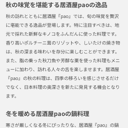
秋の味覚を堪能する居酒屋paoの逸品
和の趣を大切にする居酒屋paoの理念
秋の訪れとともに居酒屋『pao』では、旬の味覚を贅沢
大阪の食文化を堪能する居酒屋paoでのひとと
に堪能できる逸品が登場します。特に注目すべきは、地
き
元で採れた新鮮なキノコをふんだんに使った料理です。
居酒屋paoで学ぶ大阪の食の歴史
香り高いポルチーニ茸のリゾットや、しいたけの焼き物
大阪府ならではの味わいを居酒屋paoで
は、秋の深まる味わいを存分に楽しむことができます。
居酒屋paoで体験する大阪の食の旅
また、脂の乗った秋刀魚や芳醇な栗を使った料理もメニ
居酒屋paoの料理で知る大阪の伝統
ューに加わり、訪れる人々の舌を楽しませます。居酒屋
飲んで食べて感じる居酒屋paoの大阪文化
『pao』の秋の料理は、四季の移ろいを感じさせるだけ
でなく、日本料理の奥深さを新たに発見する機会となり
居酒屋paoで味わう大阪の食の魅力
ます。
観光客必見大阪市の名店居酒屋pao
居酒屋paoが観光客に愛される理由
冬を暖める居酒屋paoの鍋料理
観光客に人気の居酒屋paoの料理
寒さが厳しくなる冬にぴったりな、居酒屋『pao』の鍋
居酒屋paoで楽しむ大阪観光の締めくくり