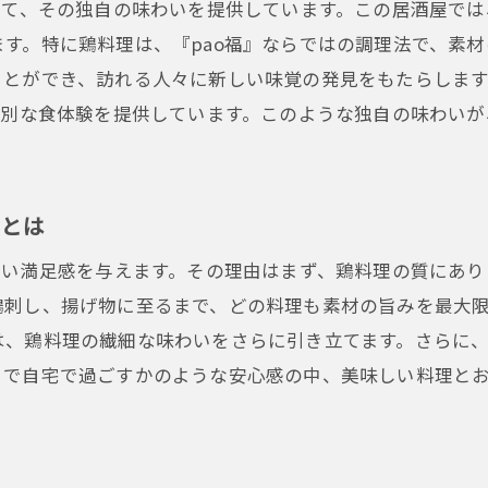
して、その独自の味わいを提供しています。この居酒屋で
新しい居酒屋体験をpao福で
す。特に鶏料理は、『pao福』ならではの調理法で、素
大阪市の居酒屋pao福で過ごす極上の鶏料理時間
ことができ、訪れる人々に新しい味覚の発見をもたらしま
pao福の居酒屋でしか味わえない極上の鶏料理
特別な食体験を提供しています。このような独自の味わいが
居酒屋pao福で楽しむ贅沢な時間
大阪市の居酒屋で最高の鶏料理を
感とは
お酒と共に楽しむpao福の鶏料理
pao福の居酒屋で忘れられないひとときを
深い満足感を与えます。その理由はまず、鶏料理の質にあ
鶏刺し、揚げ物に至るまで、どの料理も素材の旨みを最大
極上の鶏料理を楽しむ居酒屋体験
は、鶏料理の繊細な味わいをさらに引き立てます。さらに
地元で人気の居酒屋pao福が大阪市で提供する魅惑の鶏料
るで自宅で過ごすかのような安心感の中、美味しい料理と
地元の人々に愛され続ける居酒屋pao福の料理
pao福の居酒屋で堪能する絶品鶏料理
居酒屋pao福が誇る魅惑のメニュー