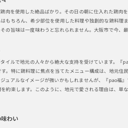
大阪市の居酒屋pao福で出会う新鮮鶏料理の魅力
な鶏肉を使用した絶品ばかり。その日の朝に仕入れた鶏肉
新鮮さが命！pao福の鶏料理が選ばれる理由
鳥はもちろん、希少部位を使用した料理や独創的な鶏料理
居酒屋での鶏料理をさらに楽しむためのポイント
、その旨味は一度味わうと忘れられません。大阪市で今、
地元の人々に愛される居酒屋pao福の魅力
pao福が提供する新鮮な鶏料理の数々
ル
居酒屋pao福で堪能する特別な味わい
スタイルで地元の人々から絶大な支持を受けています。『p
新鮮な鶏肉が主役の居酒屋pao福のメニュー
です。特に鶏料理に焦点を当てたメニュー構成は、地元住
居酒屋の新しい楽しみ方大阪市pao福で味わう特別な鶏料
ジュアルなイメージが強いかもしれませんが、『pao福
居酒屋pao福でしか体験できない特別な鶏料理
間を約束します。このように、地元で愛される理由は、単
地元の居酒屋ファンが絶賛するpao福のメニュー
大阪市の居酒屋pao福で過ごす特別な時間
pao福の居酒屋で新たな味覚の発見を
の味わい
居酒屋pao福での特別な鶏料理の楽しみ方