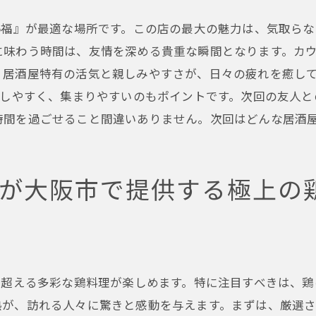
大阪市の居酒屋pao福で味わう新たな料理
o福』が最適な場所です。この店の最大の魅力は、気取ら
地元で人気の居酒屋が提供する心温まる料理
に味わう時間は、友情を深める貴重な瞬間となります。カ
pao福の居酒屋で魅惑の鶏料理を体験
。居酒屋特有の活気と親しみやすさが、日々の疲れを癒し
大阪市の風情を感じる居酒屋pao福で鶏料理に舌鼓を
スしやすく、集まりやすいのもポイントです。次回の友人と
pao福の居酒屋で味わう大阪市の風情
時間を過ごせること間違いありません。次回はどんな居酒
居酒屋でのひとときを楽しむpao福の魅力
地元の雰囲気を楽しむ居酒屋pao福の料理
福が大阪市で提供する極上の
大阪市の風情とpao福の鶏料理の融合
居酒屋pao福で過ごす大阪市の夜
pao福の居酒屋で味わう風情豊かな料理
居酒屋の本質を体感大阪市pao福で満喫する鶏料理の世界
を超える多彩な鶏料理が楽しめます。特に注目すべきは、
pao福の居酒屋で体感する鶏料理の本質
熱が、訪れる人々に驚きと感動を与えます。まずは、厳選
居酒屋pao福で味わう素材の旨味