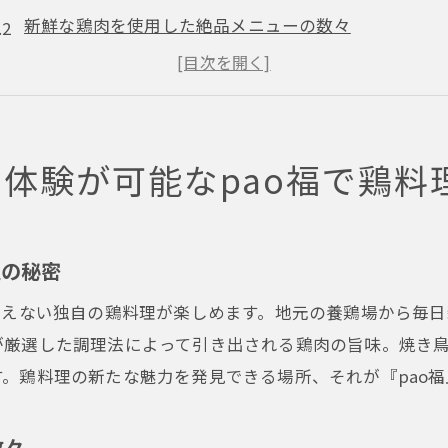
新鮮な鶏肉を使用した絶品メニューの数々
地元で愛されるpao福の居酒屋スタイル
大阪市で注目の居酒屋が提供する独自の味わい
居酒屋pao福での食事がもたらす満足感とは
体験が可能なpao福で鶏料
友達と楽しむ居酒屋時間をpao福で
居酒屋界の新星pao福が大阪市で提供する極上の鶏料理と
焼き鳥を超えるpao福の特製鶏料理
理の秘密
居酒屋pao福で味わう鶏の希少部位
わえない独自の鶏料理が楽しめます。地元の養鶏場から毎
地元の食材にこだわったpao福のメニュー
が厳選した調理法によって引き出される鶏肉の旨味。焼き
pao福の居酒屋が誇る炭火焼きの技術
。鶏料理の新たな魅力を発見できる場所、それが『pao福
他では味わえない鶏刺しの魅力
大阪市で新たな居酒屋体験を提供するpao福
数々