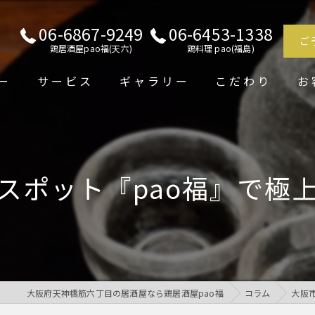
06-6867-9249
06-6453-1338
ご
鶏居酒屋pao福(天六)
鶏料理 pao(福島)
ー
サービス
ギャラリー
こだわり
お
スポット『pao福』で極
大阪府天神橋筋六丁目の居酒屋なら鶏居酒屋pao福
コラム
大阪