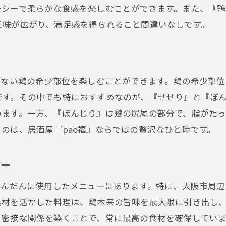
ーシーで柔らかな食感を楽しむことができます。また、『
大阪市の居酒屋で感じる鶏料理の深み
風味が広がり、満足感を得られること間違いなしです。
居酒屋pao福が提供する本物の味わい
鶏料理を極めた居酒屋pao福の世界
居酒屋の本質を大阪市pao福で体感
えない鶏の希少部位を楽しむことができます。鶏の希少部
です。その中でも特におすすめなのが、『せせり』と『ぼ
います。一方、『ぼんじり』は鶏の尻尾の部分で、脂がた
のは、居酒屋『pao福』ならではの贅沢なひと時です。
ュー
ふんだんに使用したメニューにあります。特に、大阪市周
素材を活かした料理は、鶏本来の旨味を最大限に引き出し
密接な関係を築くことで、常に最高の食材を確保していま