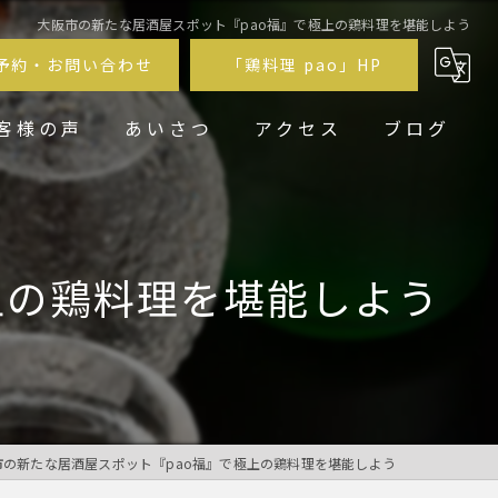
大阪市の新たな居酒屋スポット『pao福』で極上の鶏料理を堪能しよう
予約・お問い合わせ
「鶏料理 pao」HP
客様の声
あいさつ
アクセス
ブログ
鶏居酒屋pao福
鶏料理 pao
上の鶏料理を堪能しよう
市の新たな居酒屋スポット『pao福』で極上の鶏料理を堪能しよう