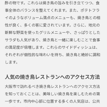
酢の物です。これらは焼き鳥の旨みを引き立てつつ、食
友人や家族と楽しむ焼き鳥パーティー
事全体のバランスを整えてくれます。また、ポテトフラ
焼き鳥と共に楽しむ音楽とアート
イのようなボリューム満点のメニューも、焼き鳥との相
レストランで体験する大阪市の食文化
性が良く、多くの客に愛されています。さらに、地元の
美食家が絶賛する焼き鳥の魅力
新鮮な野菜を使ったグリルメニューや、さっぱりとした
サラダも人気があり、焼き鳥と一緒に楽しむことで食事
焼き鳥の魅力を再発見大阪市のレストラン探訪
の満足度が倍増します。これらのサイドディッシュは、
新鮮な鶏肉で味わう焼き鳥の美味しさ
それぞれが個性的な味わいを持ち、焼き鳥と絶妙に調和
焼き鳥の新たな可能性を探る旅
します。
知識を深める焼き鳥セミナー
焼き鳥を語る上で欠かせないトピック
人気の焼き鳥レストランへのアクセス方法
大阪市で焼き鳥を楽しむ特別な方法
大阪市で訪れるべき焼き鳥レストランへのアクセス方法
焼き鳥の魅力を再発見するためのヒント
を知っておくことは、美味しい焼き鳥を楽しむための第
大阪市の焼き鳥名店で味わう地元の至高レスト
一歩です。市内中心部に位置する多くの人気店は、公共
ラン