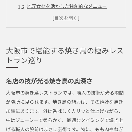
地元食材を活かした独創的なメニュー
焼き鳥と相性抜群のサイドディッシュ
人気の焼き鳥レストランへのアクセス方法
焼き鳥の歴史と文化を学ぶ旅
地元の秘密のおすすめ店を紹介
大阪市で堪能する焼き鳥の極みレス
焼き鳥の芸術大阪市のレストランで味わう至福
トラン巡り
芸術的な焼き方が生む至高の味
部位ごとの違いを楽しむ贅沢なひととき
名店の技が光る焼き鳥の奥深さ
職人が織りなす焼き鳥の美学
大阪市の焼き鳥レストランでは、職人の技術が光る瞬間
風味豊かなタレと塩のバランス
が随所に見られます。焼き鳥の魅力は、その絶妙な焼き
焼き鳥を引き立てるドリンクセレクション
加減にあります。外は香ばしくカリッと仕上げながら、
焼き鳥を通じて感じる大阪市の魅力
中はジューシーで柔らかく、最適なタイミングで焼き上
げる職人の腕前はまさに芸術です。特に、もも肉やねぎ
地元の風味を楽しむ大阪市の焼き鳥レストラン