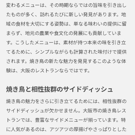
変わるメニューは、その時期ならではの旨味を引き出し
焼き鳥を通じた新たな発見と出会い
たものが多く、訪れるたびに新しい発見があります。地
焼き鳥と地酒の絶妙なマリアージュ大阪市のレ
域の食材を大切にする姿勢は、単なる味わいの提供に留
ストラン
まらず、地元の農業や食文化の発展にも貢献していま
焼き鳥を引き立てる地酒の選び方
す。こうしたメニューは、素材が持つ本来の味を引き立
地酒と合わせた新しい焼き鳥の楽しみ方
てるために、シンプルながらも計算された味付けで提供
焼き鳥と地酒の組み合わせが生む味覚のハ
されます。焼き鳥の新たな魅力を発見するこのような体
ーモニー
験は、大阪のレストランならではです。
地酒にぴったりの焼き鳥メニュー
焼き鳥と相性抜群のサイドディッシュ
大阪市ならではの地酒の魅力
焼き鳥の魅力をさらに引き立てるためには、相性抜群の
焼き鳥と共に楽しむ至福の時間
サイドディッシュが欠かせません。大阪市の焼き鳥レス
大阪市の焼き鳥レストランで心踊る美食体験
トランでは、豊富なサイドメニューが揃っています。特
非日常を味わう焼き鳥レストラン
に人気があるのは、アツアツの厚揚げやさっぱりとした
焼き鳥を楽しむための特別な演出