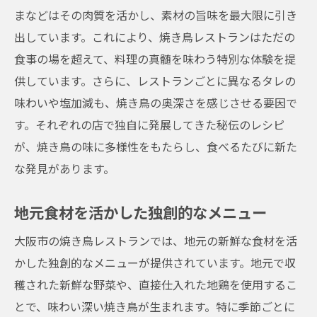
まなどはその肉質を活かし、素材の旨味を最大限に引き
ガイド
出しています。これにより、焼き鳥レストランはただの
地元産の食材を活かした風味
食事の場を超えて、料理の真髄を味わう特別な体験を提
焼き鳥と相性抜群の地域限定メニュー
供しています。さらに、レストランごとに異なるタレの
地元の職人が生み出す絶品の味
味わいや塩加減も、焼き鳥の奥深さを感じさせる要因で
地元ならではの焼き鳥の食べ方
す。それぞれの店で独自に発展してきた秘伝のレシピ
大阪市の文化を感じる一皿
が、焼き鳥の味に多様性をもたらし、食べるたびに新た
観光客に人気の地元焼き鳥店
な発見があります。
大阪市の隠れた名店で出会う焼き鳥の奥深さ
地元食材を活かした独創的なメニュー
秘伝のタレで味わう焼き鳥の逸品
知る人ぞ知る隠れ家的レストラン
大阪市の焼き鳥レストランでは、地元の新鮮な食材を活
かした独創的なメニューが提供されています。地元で収
常連客に愛される秘密とは
穫された新鮮な野菜や、直接仕入れた地鶏を使用するこ
独自の調理法で味わう焼き鳥
とで、味わい深い焼き鳥が生まれます。特に季節ごとに
レストランの魅力を引き立てる雰囲気