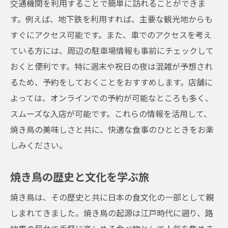
交通機関を利用することで簡単に訪れることができま
一度は訪れたい大阪市の名店
す。例えば、地下鉄を利用すれば、主要な観光地からも
地元素材を使った絶品の焼き鳥
すぐにアクセス可能です。また、車でのアクセスを考え
ている方には、周辺の駐車場情報も事前にチェックして
焼き鳥職人のこだわりが詰まった一皿
おくと便利です。特に週末や祝日の夜は混雑が予想され
名店で味わう焼き鳥の真髄
るため、予約をしておくことをおすすめします。店舗に
地元の雰囲気を楽しめる居心地の良さ
よっては、オンラインでの予約が可能なところも多く、
焼き鳥を中心としたグルメツアー
スムーズな入店が可能です。これらの情報を活用して、
焼き鳥の美味しさと共に、快適な食事のひとときをお楽
しみください。
焼き鳥の歴史と文化を学ぶ旅
焼き鳥は、その歴史と共に日本の食文化の一部として親
しまれてきました。焼き鳥の起源は江戸時代に遡り、路