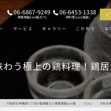
06-6867-9249
06-6453-1338
ご
鶏居酒屋pao福(天六)
鶏料理 pao(福島)
ー
サービス
ギャラリー
こだわり
お
わう極上の鶏料理！鶏居
大阪府天神橋筋六丁目の居酒屋なら鶏居酒屋pao福
コラム
大阪天