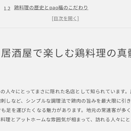
鶏料理の歴史とpao福のこだわり
新鮮な素材が生み出す至福の味わい
地元民が愛する理由とは何か
居酒屋で味わう大阪独特の文化体験
の居酒屋で楽しむ鶏料理の真
天神橋筋六丁目での食文化探訪
居酒屋pao福で味わう新鮮な鶏肉料理の魅力とその秘密
新鮮さを保つための特別な仕入れルート
地元の食材を使ったオリジナルメニュー
元の人々にとってまさに隠れた名店として知られています
料理長の腕が光る絶品の焼き鳥
鶏刺しなど、シンプルな調理法で鶏肉の旨みを最大限に引
本場の味を再現するための調理法
でも足を運びたくなる魅力があります。地元の常連客が多
居酒屋pao福にしかない特別な味わいとは
鶏料理とアットホームな雰囲気が相まって、訪れる人々にと
何度でも訪れたくなる味の秘密