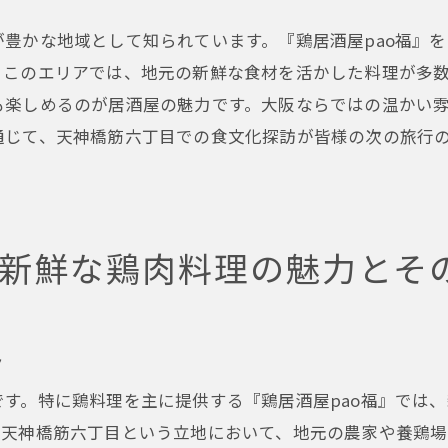
新鮮な鶏を使った工夫の数々
豊かな地域として知られています。『鶏居酒屋pao福』
訪問者を魅了する居酒屋の秘密
。このエリアでは、地元の新鮮な食材を活かした料理が多
地元のお客様が語る居心地の良さ
も楽しめるのが居酒屋の魅力です。大阪ならではの温かい
居酒屋の新定番！天神橋筋六丁目の鶏料理が人気の理由
通じて、天神橋筋六丁目での食文化探訪が皆様の次の旅行
多彩なメニューで満足度の高い食体験
定番メニューと季節限定メニュー
居酒屋の新しいトレンドとして注目
う新鮮な鶏肉料理の魅力とそ
何度も訪れたくなる味の魅力
口コミで広がる居酒屋の人気
天神橋筋六丁目の居酒屋巡りを楽しむ
ト
鶏居酒屋pao福で過ごす特別なひとときを大阪で
す。特に鶏料理を主に提供する『鶏居酒屋pao福』では
記念日や特別な日の過ごし方
。天神橋筋六丁目という立地において、地元の農家や養鶏
家族や友人との思い出作りに最適