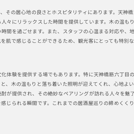
天神橋筋六丁目の食通も唸る一品
は、その居心地の良さとホスピタリティにあります。天神
居酒屋で味わう大阪の活気と鶏料理の絶品メニュー
る人々にリラックスした時間を提供しています。木の温も
活気溢れる大阪の夜を楽しむ
い時間を過ごせます。また、スタッフの心温まる対応や、
化を肌で感じることができるため、観光客にとっても特別
居酒屋での楽しみ方をガイド
鶏料理とお酒の絶妙なペアリング
地元の活気に触れる夜の歩き方
居酒屋での忘れられないひととき
文化体験を提供する場でもあります。特に天神橋筋六丁目
ると、木の温もりと落ち着いた照明が迎えてくれ、心地よ
大阪を満喫するための食べ歩きマップ
焼酎が提供され、その絶妙なペアリングが訪れる人々を魅
地元人々も虜にする居酒屋pao福の鶏料理の奥深さ
を感じられる瞬間です。これまでの居酒屋巡りの締めくく
地元の人が集う理由とは
料理のひとつひとつに宿る職人技
地域密着型のサービスとおもてなし