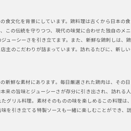
鶏居酒屋pao福の温もり溢れる店内で心に残る食体験を
落ち着いた空間での至福のひととき
本の食文化を背景にしています。鶏料理は古くから日本の
木の温もりを感じる優しいインテリア
は、この伝統を守りつつ、現代の味覚に合わせた独自のメ
季節ごとのデコレーションが魅力
のジューシーさを引き立てます。また、新鮮な鶏刺しは、
訪れるたびに感じる心地よさ
、店主のこだわりが詰まっています。訪れるたびに、新しい
地元の人々との交流の場として
特別な日を演出するための空間作り
天神橋筋六丁目で見つけた居酒屋の絶品鶏料理を徹底解
その新鮮な素材にあります。毎日厳選された鶏肉は、その
絶品鶏料理のメニュー紹介
肉本来の旨味とジューシーさが存分に引き出され、訪れる
訪れるべきタイミングとおすすめ料理
れたグリル料理。素材そのものの味を楽しめるこの料理は
リピーター続出の理由を探る
旨味を引き立てる特製ソースも一緒に楽しむことができ、
隠れた名物メニューを堪能する
訪問者の声に見る人気の理由