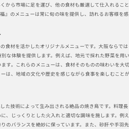
早くから市場に足を運び、他の食材も厳選して仕入れるこ
特別なひとときを演出するメニュー
o福』のメニューは常に旬の味を提供し、訪れるお客様を
居酒屋で過ごす至福の時間
訪れるたびに新しい発見がある場所
ー
大阪での最高の食体験を求めて
元の食材を活かしたオリジナルメニューです。大阪ならで
特別な体験を提供します。例えば、地元で採れた野菜を用
います。これらのメニューは、食材そのものの味わいを大
ューは、地域の文化や歴史を感じながら食事を楽しむこと
越した技術によって生み出される絶品の焼き鳥です。料理
めに、じっくりとした火入れと適切な調味を施します。例
香りのバランスを絶妙に保っています。また、砂肝や手羽