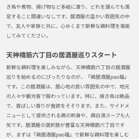
き鳥や煮物、揚げ物など多岐に渡り、どれを選んでも満
地元と観光客に愛される居酒屋『鶏居酒屋pao
足すること間違いなしです。居酒屋の温かい雰囲気の中
福』の秘密
で、友人や家族と共に、心ゆくまで新鮮な鶏料理を堪能
地元民に人気の理由
してみてください。
観光客に支持される居酒屋の特徴
居酒屋の伝統と革新
天神橋筋六丁目の居酒屋巡りスタート
訪れる人々に愛される秘密
新鮮な鶏料理を楽しみながら、天神橋筋六丁目の居酒屋
地域に根ざした居酒屋の魅力
巡りを始めるのにぴったりなのが、『鶏居酒屋pao福』
観光スポットとしての居酒屋体験
です。この居酒屋は、居心地の良い雰囲気の中で、地元
予約必須の理由！『鶏居酒屋pao福』の絶品メ
の人々や観光客で賑わっています。特に、焼き鳥は絶品
ニュー
で、香ばしい香りが食欲をそそります。また、サイドメ
予約が必要な理由とは
ニューとして提供される鶏の刺身や、鶏白湯スープも人
絶品メニューのラインナップ
気です。居酒屋の選択肢が豊富な天神橋筋六丁目です
が、まずは『鶏居酒屋pao福』で新鮮な鶏料理を楽しむ
予約必須の人気料理を紹介