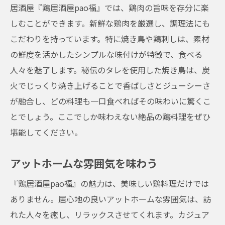
居酒屋『鶏居酒屋pao福』では、鶏肉の旨味を存分に楽
訪れた人々の声を紹介
しむことができます。新鮮な鶏肉を厳選し、調理法にも
次回の大阪旅行で必見！『鶏居酒屋pao福』の
こだわりを持っています。特に焼き鳥や鶏刺しは、素材
贅沢体験
の鮮度を活かしたシンプルな味付けが特徴で、食べる
旅行者におすすめの居酒屋
人々を魅了します。秘伝のタレを使用した焼き鳥は、炭
贅沢な鶏料理を楽しむ方法
火でじっくり焼き上げることで香ばしさとジューシーさ
大阪旅行の思い出作りに最適
が融合し、どの料理も一口食べればその味わいに驚くこ
贅沢な時間を過ごせる居酒屋
とでしょう。ここでしか味わえない絶品の鶏料理をぜひ
堪能してください。
次回訪れるべき理由
居酒屋での忘れられないひと時
アットホームな雰囲気を味わう
『鶏居酒屋pao福』の魅力は、美味しい鶏料理だけでは
ありません。居心地の良いアットホームな雰囲気は、訪
れた人々を癒し、リラックスさせてくれます。カジュア