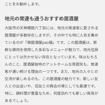
ことをお勧めします。
居酒屋の特別メニューを楽しむ
シェフおすすめの鶏料理
地元の常連も通うおすすめ居酒屋
予約時のポイントと注意事項
大阪市の天神橋筋六丁目には、地元の常連客に愛される
アットホームな雰囲気が魅力『鶏居酒屋pao
居酒屋が多数存在しますが、その中でも特に人気を集め
福』で心地よい時間を
ているのが『鶏居酒屋pao福』です。この居酒屋は、新
居酒屋の内装と雰囲気
鮮な鶏肉を使用した多彩なメニューが魅力で、地元住民
心地よい空間の秘訣
にとっては欠かせない存在となっています。味はもちろ
アットホームな接客サービス
んのこと、居酒屋独特のアットホームな雰囲気も、常連
温かみのあるインテリア紹介
客が通い続ける理由の一つです。また、地元の人々との
居心地の良さを追求した空間
交流が楽しめるのも、この居酒屋の魅力です。新しい友
人との出会いや、旧友との再会の場としても最適です。
リラックスできる居酒屋の過ごし方
特に、鶏料理が豊富なため、何度訪れても新しい発見が
大阪の居酒屋シーンを彩る『鶏居酒屋pao福』
あるでしょう。
で味わう感動