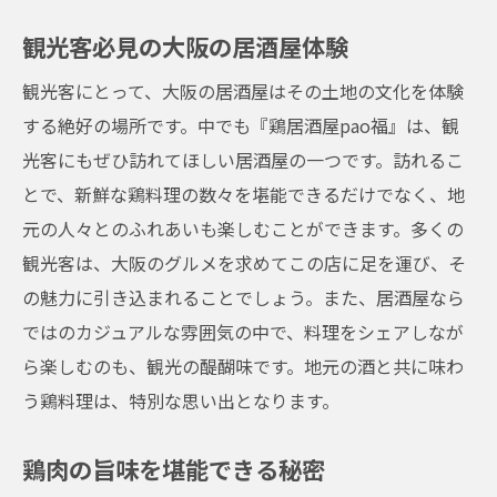
大阪の居酒屋文化を体現
観光客必見の大阪の居酒屋体験
感動を呼ぶ絶品鶏料理
観光客にとって、大阪の居酒屋はその土地の文化を体験
居酒屋での新しい発見
する絶好の場所です。中でも『鶏居酒屋pao福』は、観
鶏料理から広がる感動体験
光客にもぜひ訪れてほしい居酒屋の一つです。訪れるこ
大阪の食文化を知る居酒屋
とで、新鮮な鶏料理の数々を堪能できるだけでなく、地
居酒屋がもたらす感動の瞬間
元の人々とのふれあいも楽しむことができます。多くの
温かみのある居酒屋空間『鶏居酒屋pao福』の
観光客は、大阪のグルメを求めてこの店に足を運び、そ
訪れる価値
の魅力に引き込まれることでしょう。また、居酒屋なら
温かい雰囲気づくりの秘密
ではのカジュアルな雰囲気の中で、料理をシェアしなが
ら楽しむのも、観光の醍醐味です。地元の酒と共に味わ
訪問価値のある理由を探る
う鶏料理は、特別な思い出となります。
居酒屋のスピリットを感じる
訪れる人を魅了する空間
鶏肉の旨味を堪能できる秘密
温かい居酒屋での素敵な夜