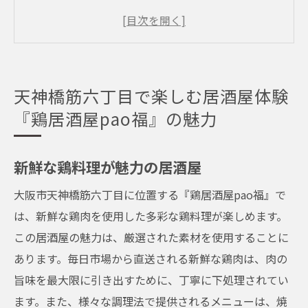
天神橋筋六丁目の居酒屋巡りスタート
地元の常連も通うおすすめ居酒屋
観光客必見の大阪の居酒屋体験
鶏肉の旨味を堪能できる秘密
天神橋筋六丁目で楽しむ居酒屋体験
アットホームな雰囲気を味わう
『鶏居酒屋pao福』の魅力
大阪市の隠れた名店『鶏居酒屋pao福』で味わ
う新鮮鶏料理
新鮮な鶏料理が魅力の居酒屋
隠れた名店の魅力を探る
大阪市天神橋筋六丁目に位置する『鶏居酒屋pao福』で
新鮮鶏肉の選び方と調理法
は、新鮮な鶏肉を使用した多彩な鶏料理が楽しめます。
地元食材を使った創作料理
この居酒屋の魅力は、厳選された素材を使用することに
鶏居酒屋のユニークな料理メニュー
あります。毎日市場から直送される新鮮な鶏肉は、肉の
大阪市内で新鮮な鶏肉を楽しむ
旨味を最大限に引き出すために、丁寧に下処理されてい
居酒屋でのおすすめ料理と飲み物
ます。また、様々な調理法で提供されるメニューは、焼