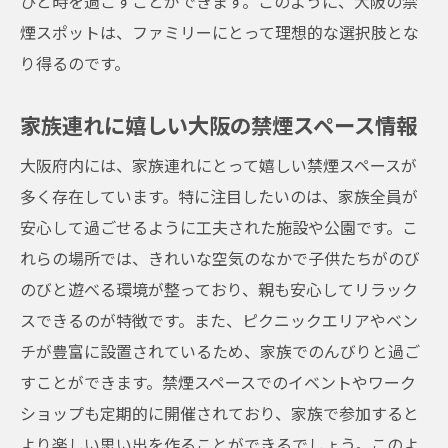
ひと時を過ごすことができます。このように、大阪の禁
忘れられない思い出を大阪の禁煙スポット
煙スポットは、ファミリーにとって理想的な選択肢とな
で
り得るのです。
家族で楽しむ大阪の特別な場所
大阪の禁煙スポットで作る家族の思い出
家族連れに嬉しい大阪の禁煙スペース情報
ファミリーで訪れる大阪のおすすめ禁煙エ
大阪府内には、家族連れにとって嬉しい禁煙スペースが
リア
多く存在しています。特に注目したいのは、家族全員が
大阪で過ごす特別な禁煙ファミリー時間
安心して過ごせるように工夫された施設や公園です。こ
家族全員が楽しめる大阪の禁煙スポット
れらの場所では、きれいな空気のなかで子供たちがのび
のびと遊べる環境が整っており、親も安心してリラック
スできるのが特徴です。また、ピクニックエリアやベン
チが豊富に設置されているため、家族でのんびりと過ご
すことができます。禁煙スペースでのイベントやワーク
ショップも定期的に開催されており、家族で参加すると
より楽しい思い出を作ることができるでしょう。このよ