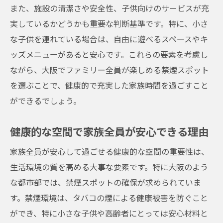
大阪で見つけたファミリーにぴったりの禁煙ス
また、施設の清潔さや安全性、子供向けのサービスが充
ペース
実しているかどうかも重要な判断基準です。特に、小さ
家族のために選ぶ大阪の禁煙スポット
な子供を連れている場合は、自由に遊べるスペースやキ
大阪府で見つけるファミリー向け禁煙エリ
ッズメニューがあると安心です。これらの要素を考慮し
ア
ながら、大阪でファミリー全員が楽しめる禁煙スポット
を選ぶことで、健康的で充実した家族時間を過ごすこと
快適な家族時間を約束する禁煙環境
ができるでしょう。
大阪のファミリーが集う禁煙スポットの紹
介
健康的な空間で家族全員が安心できる理由
家族全員が笑顔になる大阪の禁煙空間
家族全員が安心して過ごせる健康的な空間の重要性は、
大阪で楽しむファミリー向け禁煙スポット
生活環境の質を高める大事な要素です。特に大阪のよう
ファミリー全員が楽しめる大阪の禁煙スポット
な都市部では、禁煙スポットの確保が求められていま
を探して
す。禁煙環境は、タバコの煙による健康被害を防ぐこと
家族全員が満足する大阪の禁煙スポット
ができ、特に小さな子供や高齢者にとっては安心材料と
ファミリーで巡る大阪のおすすめ禁煙エリ