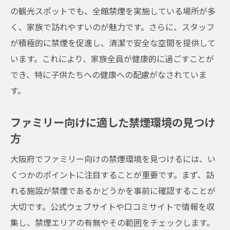
健康で快適な家族時間を過ごすための選択
の観光スポットでも、全館禁煙を実施している場所が多
大阪のファミリーに人気の禁煙エリア
く、家族で訪れやすいのが魅力です。さらに、スタッフ
家族全員が楽しめる健康的な大阪の空間
が積極的に禁煙を促進し、清潔で安全な空間を提供して
います。これにより、家族全員が健康的に過ごすことが
子供連れ必見！大阪のファミリースポットで禁
でき、特に子供たちへの健康への配慮がなされていま
煙を楽しむ
す。
子供と一緒に楽しめる大阪の禁煙スポット
大阪での禁煙ファミリーアクティビティ
ファミリー向けに適した禁煙環境の見つけ
禁煙で快適な大阪ファミリースポット案内
方
ファミリー向けに優しい大阪の禁煙スポッ
大阪府でファミリー向けの禁煙環境を見つけるには、い
ト
くつかのポイントに注目することが重要です。まず、訪
大阪で子供と楽しむ禁煙の魅力
れる施設が禁煙であるかどうかを事前に確認することが
安心して過ごせる大阪の家族向け禁煙スペ
大切です。公式ウェブサイトや口コミサイトで情報を収
ース
集し、禁煙エリアの有無やその範囲をチェックします。