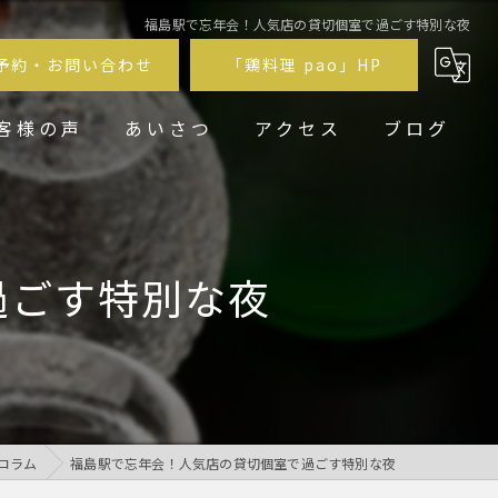
福島駅で忘年会！人気店の貸切個室で過ごす特別な夜
予約・お問い合わせ
「鶏料理 pao」HP
客様の声
あいさつ
アクセス
ブログ
鶏居酒屋pao福
鶏料理 pao
過ごす特別な夜
コラム
福島駅で忘年会！人気店の貸切個室で過ごす特別な夜