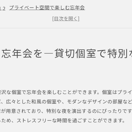
プライベート空間で楽しむ忘年会
貸切個室の魅力—福島駅の人気店選び
充実のドリンクメニューで乾杯
季節の料理が堪能できる個室
で忘年会を—貸切個室で特別
予約必須！福島駅の人気店情報
忘年会なら福島駅の人気店へ！貸切個室で贅沢なひととき
福島駅の人気店で忘年会を計画
貸切個室でリラックスした時間を
贅沢な個室で忘年会を楽しむことができます。個室はプラ
忘年会にぴったりのプライベート空間
ば、広々とした和風の個室や、モダンなデザインの部屋な
福島駅の人気店で味わう季節料理
席が用意されており、特別な夜を演出するのにぴったりで
飲み放題プランで楽しむ忘年会
るため、ストレスフリーな時間を過ごすことができます。
福島駅周辺のおすすめ人気店