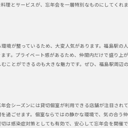
な料理とサービスが、忘年会を一層特別なものにしてくれ
福島駅の人気店で楽しむ季節の味覚
充実のドリンクメニューで乾杯
忘年会を盛り上げる貸切個室の選び方
福島駅周辺の人気店情報と予約方法
る環境が整っているため、大変人気があります。福島駅の
きます。プライベート感があるため、仲間内だけで盛り上
しむことができるのも大きな魅力です。ぜひ、福島駅周辺
忘年会シーズンには貸切個室が利用できる店舗が注目され
間を過ごせます。個室ならではの静かな環境で、気の合う
貸切は感染症対策としても有効で、安心して忘年会を開催で