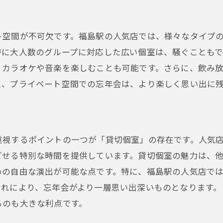
貸切個室が魅力！福島駅の人気店で過ごす忘年会の夜
福島駅の貸切個室で特別な夜を
ト空間が不可欠です。福島駅の人気店では、様々なタイプ
忘年会に最適な貸切個室の探し方
特に大人数のグループに対応した広い個室は、騒ぐこともで
福島駅の人気店で味わう美食の数々
、カラオケや音楽を楽しむことも可能です。さらに、飲み
プライベート感たっぷりの忘年会
に、プライベート空間での忘年会は、より楽しく思い出に
ドリンクメニューも充実の福島駅人気店
福島駅周辺の貸切個室の特徴
福島駅の人気店で忘年会を満喫—貸切個室で過ごす贅沢な
重視するポイントの一つが「貸切個室」の存在です。人気
福島駅周辺の貸切個室の魅力
ごせる特別な時間を提供しています。貸切個室の魅力は、
忘年会に最適なプライベート空間の選び方
めの自由な演出が可能な点です。特に、福島駅の人気店で
福島駅の人気店で楽しむ贅沢な料理
これにより、忘年会がより一層思い出深いものとなります。
充実のドリンクメニューで忘年会を盛り上げる
るのも大きな利点です。
プライベート空間で過ごす特別なひととき