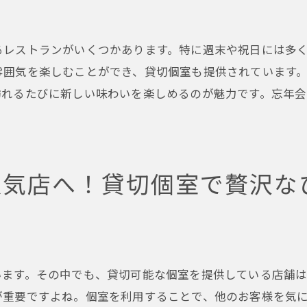
充実したドリンクメニューで乾杯
忘年会を楽しむための貸切個室の選び方
るレストランがいくつかあります。特に週末や祝日には多
福島駅周辺の人気店情報と予約方法
雰囲気を楽しむことができ、貸切個室も提供されています
福島駅の人気店で忘年会を計画—貸切個室で贅沢な時間を
訪れるたびに新しい味わいを楽しめるのが魅力です。忘年
福島駅の貸切個室で過ごす贅沢な夜
忘年会にぴったりのプライベート空間
季節の料理が堪能できる福島駅の人気店
人気店へ！貸切個室で贅沢な
ドリンクメニューも充実の貸切個室
福島駅周辺の忘年会向け人気店選び
予約が必要な福島駅の貸切個室情報
貸切個室で過ごす忘年会—福島駅の人気店で特別なひとと
います。その中でも、貸切可能な個室を提供している店舗
福島駅の貸切個室で過ごす特別な忘年会
が重要ですよね。個室を利用することで、他のお客様を気
忘年会に最適なプライベート空間の魅力