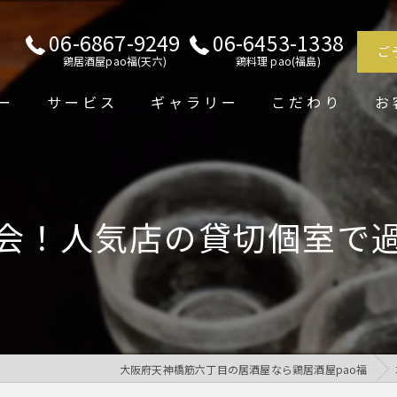
06-6867-9249
06-6453-1338
ご
鶏居酒屋pao福(天六)
鶏料理 pao(福島)
ー
サービス
ギャラリー
こだわり
お
会！人気店の貸切個室で
大阪府天神橋筋六丁目の居酒屋なら鶏居酒屋pao福