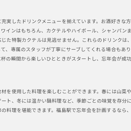
福島駅周辺の忘年会向け人気店情報
忘年会は福島駅の人気店で決まり！貸切個室でリラックス
に充実したドリンクメニューを揃えています。お酒好きな
福島駅の貸切個室で忘年会を計画
、ワインはもちろん、カクテルやハイボール、シャンパン
応じた特製カクテルは見逃せません。これらのドリンクは
リラックスしたプライベート空間で楽しむ方法
して、専属のスタッフが丁寧にサーブしてくれる場合もあり
福島駅の人気店で堪能する季節の料理
乾杯の瞬間から楽しいひとときがスタートし、忘年会が成
忘年会を盛り上げる充実のドリンクメニュー
福島駅周辺の貸切個室のポイント
予約が必要な福島駅の人気店情報
食材を使用した料理を楽しむことができます。春には山菜
人気店の貸切個室で特別な夜を—福島駅で忘年会を楽しむ
ザート、冬には温かい鍋料理など、季節ごとの味覚を存分
福島駅周辺の貸切個室で過ごす特別な夜
節の料理を堪能できます。福島駅で忘年会を計画するなら
忘年会に最適なプライベート空間の魅力
福島駅の人気店で楽しむ季節料理