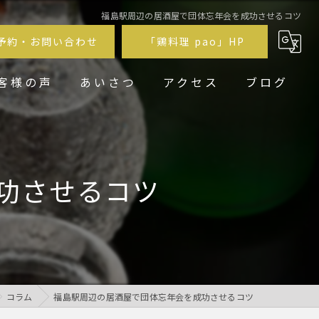
福島駅周辺の居酒屋で団体忘年会を成功させるコツ
予約・お問い合わせ
「鶏料理 pao」HP
客様の声
あいさつ
アクセス
ブログ
鶏居酒屋pao福
鶏料理 pao
功させるコツ
コラム
福島駅周辺の居酒屋で団体忘年会を成功させるコツ