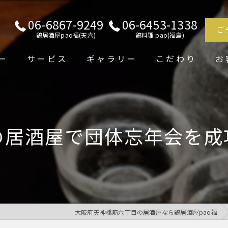
06-6867-9249
06-6453-1338
ご
鶏居酒屋pao福(天六)
鶏料理 pao(福島)
ー
サービス
ギャラリー
こだわり
お
の居酒屋で団体忘年会を成
大阪府天神橋筋六丁目の居酒屋なら鶏居酒屋pao福