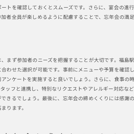
地元の名産品が味わえる居酒屋
ポートを確認しておくとスムーズです。さらに、宴会の進
雰囲気抜群！インスタ映えする居酒屋
参加者全員が楽しめるように配慮することで、忘年会の満
特別な日を彩る豪華なコース料理
居酒屋での忘年会を満喫するための福島駅周辺情報
福島駅周辺の飲食店とアクセス情報
忘年会後の二次会スポット
は、まず参加者のニーズを把握することが大切です。福島
遅くまで営業している居酒屋
に合わせた選択が可能です。事前にメニューや予算を確認
前アンケートを実施すると良いでしょう。さらに、食事の
福島駅周辺の見どころと観光情報
スタッフと連携し、特別なリクエストやアレルギー対応な
居酒屋選びの参考になる口コミサイト
ができるでしょう。最後に、忘年会の締めくくりには感謝
お得なクーポンやキャンペーン情報
高まります。
福島駅周辺で団体忘年会を成功させるための居酒屋ガイド
幹事さん必見！予約から当日までの流れ
福島駅周辺のおすすめ居酒屋リスト