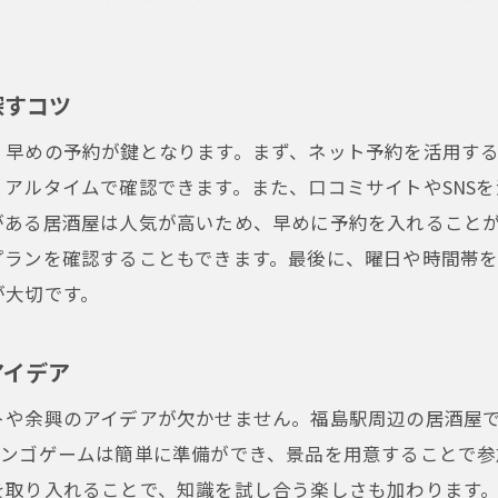
参加者の満足度を高めるサービスがある居酒屋
福島駅での忘年会を成功させるための居酒屋選びのコツ
探すコツ
早めのリサーチが成功のカギ
、早めの予約が鍵となります。まず、ネット予約を活用す
居酒屋の雰囲気やサービスをチェック
アルタイムで確認できます。また、口コミサイトやSNS
忘年会にぴったりの料理やドリンクを選ぶ
がある居酒屋は人気が高いため、早めに予約を入れること
団体割引や特典を上手に利用する方法
プランを確認することもできます。最後に、曜日や時間帯
参加者のニーズに合わせた柔軟な対応
が大切です。
口コミやレビューを参考にする方法
忘年会を盛り上げる！福島駅周辺のおすすめ居酒屋
アイデア
エンターテインメントが充実した居酒屋
トや余興のアイデアが欠かせません。福島駅周辺の居酒屋
季節限定メニューが楽しめる居酒屋
ビンゴゲームは簡単に準備ができ、景品を用意することで参
福島駅周辺で人気の居酒屋チェーン店
を取り入れることで、知識を試し合う楽しさも加わります