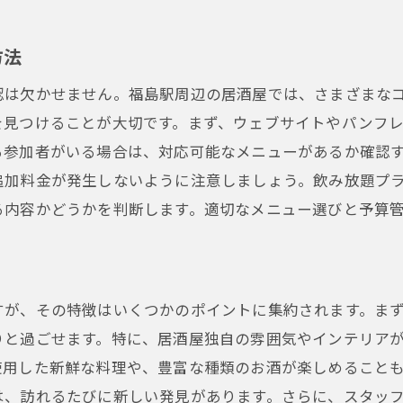
団体忘年会に最適な福島駅周辺の居酒屋をチェック
大人数対応の居酒屋ランキング
方法
個室完備のおすすめ居酒屋
認は欠かせません。福島駅周辺の居酒屋では、さまざまな
宴会にぴったりなコースメニュー特集
を見つけることが大切です。まず、ウェブサイトやパンフ
福島駅周辺の隠れ家的居酒屋
る参加者がいる場合は、対応可能なメニューがあるか確認
お得な飲み放題プランがある居酒屋
追加料金が発生しないように注意しましょう。飲み放題プ
口コミで人気の居酒屋を探す
る内容かどうかを判断します。適切なメニュー選びと予算
大人数でも安心！福島駅周辺の居酒屋で忘年会を満喫
広々とした空間でゆったり過ごせる居酒屋
忘年会を成功させるための席配置の工夫
すが、その特徴はいくつかのポイントに集約されます。ま
騒音を気にせず楽しめる居酒屋の選び方
りと過ごせます。特に、居酒屋独自の雰囲気やインテリア
福島駅周辺で貸切可能な居酒屋
使用した新鮮な料理や、豊富な種類のお酒が楽しめること
は、訪れるたびに新しい発見があります。さらに、スタッ
忙しい幹事さん必見！予約のコツとポイント