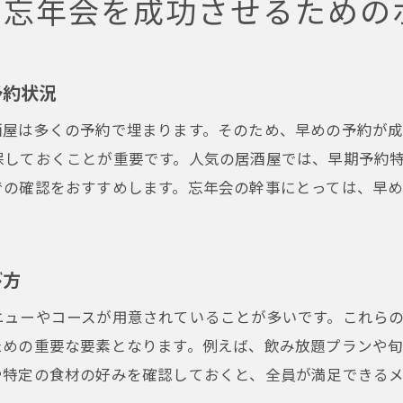
で忘年会を成功させるための
団体向けプランが充実している居酒屋
忘年会を楽しくするためのアクティビティ
予約状況
参加者全員が笑顔になるおもてなしの方法
居酒屋ガイドで探す理想の忘年会スポット
酒屋は多くの予約で埋まります。そのため、早めの予約が
保しておくことが重要です。人気の居酒屋では、早期予約
での確認をおすすめします。忘年会の幹事にとっては、早
び方
ニューやコースが用意されていることが多いです。これら
ための重要な要素となります。例えば、飲み放題プランや
や特定の食材の好みを確認しておくと、全員が満足できる