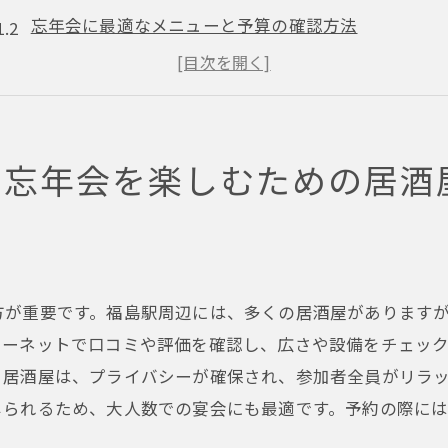
忘年会に最適なメニューと予算の確認方法
福島駅周辺の人気居酒屋の特徴
大人数でも予約が取りやすい居酒屋を探すコツ
忘年会を盛り上げるイベントや余興のアイデア
の忘年会を楽しむための居酒
参加者全員が楽しめるプランの立て方
福島駅近くの居酒屋で忘年会を成功させるためのポイント
早めの予約が肝心！忘年会シーズンの予約状況
団体向けの特別メニューやコースの選び方
方が重要です。福島駅周辺には、多くの居酒屋があります
参加者のアレルギーや好みに対応する方法
ターネットで口コミや評価を確認し、広さや設備をチェッ
居酒屋の立地とアクセスの重要性
る居酒屋は、プライバシーが確保され、参加者全員がリラ
忘年会をスムーズに進行させるための準備事項
じられるため、大人数での宴会にも最適です。予約の際に
忘年会後の二次会に最適なスポット探し