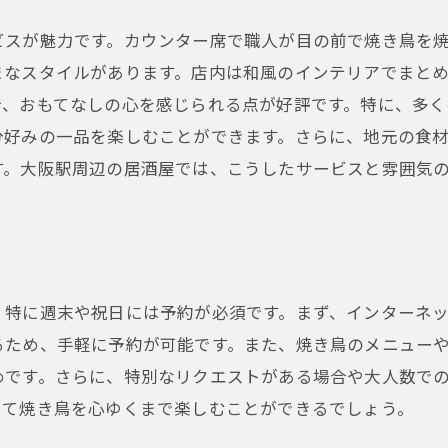
焼き鳥を楽しむためのおすすめ時間帯
ビスが魅力です。カウンター席で職人が目の前で焼き鳥を
仕事帰りに寄りたい大阪駅の焼き鳥居酒屋
まなスタイルがあります。店内は和風のインテリアでまと
仕事帰りに最適な居酒屋の特徴
で、おもてなしの心を感じられる点が好評です。特に、多
分好みの一品を楽しむことができます。さらに、地元の食
焼き鳥と共に疲れを癒す方法
す。大阪駅周辺の居酒屋では、こうしたサービスと雰囲気
仕事仲間と楽しむ居酒屋の選び方
仕事帰りに立ち寄りやすい居酒屋
焼き鳥とビールの絶妙なコンビネーション
仕事帰りにおすすめの焼き鳥メニュー
、特に週末や祝日には予約が必須です。まず、インターネ
観光の合間におすすめの大阪駅近くの焼き鳥居酒屋
るため、手軽に予約が可能です。また、焼き鳥のメニュー
観光中に立ち寄れる焼き鳥居酒屋
めです。さらに、特別なリクエストがある場合や大人数で
観光の合間にリラックスする方法
けて焼き鳥を心ゆくまで楽しむことができるでしょう。
観光スポットから近い居酒屋の紹介