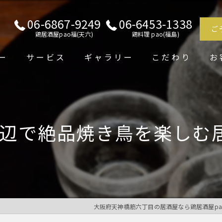
06-6867-9249
06-6453-1338
ご
鶏居酒屋pao福(天六)
鶏料理 pao(福島)
ー
サービス
ギャラリー
こだわり
お
辺で絶品焼き鳥を楽しむ
大阪府天神橋筋六丁目の居酒屋なら鶏居酒屋pa