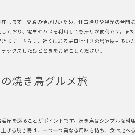
観光客に人気の居酒屋の特徴
焼き鳥と大阪観光の楽しみ方
存在します。交通の便が良いため、仕事帰りや観光の合間
観光中におすすめの焼き鳥メニュー
在しており、電車やバスを利用しても帰りが便利です。ま
大阪駅周辺の居酒屋で絶品焼き鳥を楽しむ方法
できます。さらに、近くにある駐車場付きの居酒屋も多い
焼き鳥を楽しむための居酒屋選び
リラックスしたひとときをお過ごしください。
絶品焼き鳥の見分け方
焼き鳥と一緒に楽しむお酒の選び方
駅の焼き鳥グルメ旅
居酒屋での焼き鳥の食べ方
焼き鳥をさらに美味しく楽しむコツ
大阪駅周辺の焼き鳥居酒屋の予約方法
大阪駅近くの隠れ家的居酒屋で絶品焼き鳥を発見
居酒屋を巡ることがポイントです。焼き鳥はシンプルな料
大阪駅周辺の隠れ家的居酒屋紹介
き上げる焼き鳥は、一つ一つ異なる風味を持ち、食べ比べ
隠れ家的居酒屋の魅力とは