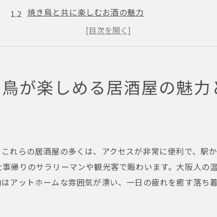
焼き鳥と共に楽しむお酒の魅力
おすすめの焼き鳥メニュー紹介
居酒屋の雰囲気とサービス
焼き鳥を楽しむための予約方法
き鳥が楽しめる居酒屋の魅力
大阪駅周辺のアクセス便利な居酒屋
居酒屋で楽しむ大阪駅の焼き鳥グルメ旅
焼き鳥グルメ旅の楽しみ方
焼き鳥と一緒に楽しむ大阪の地酒
。これらの居酒屋の多くは、アクセスが非常に便利で、駅
焼き鳥以外のおすすめメニュー
仕事帰りのサラリーマンや観光客で賑わいます。大阪人の
居酒屋巡りの効率的なルート
内はアットホームな雰囲気が漂い、一日の疲れを癒す落ち
焼き鳥居酒屋の営業時間と定休日
焼き鳥グルメ旅の予算とコスト