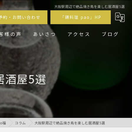
大阪駅周辺で絶品焼き鳥を楽しむ居酒屋5選
予約・お問い合わせ
「鶏料理 pao」HP
客様の声
あいさつ
アクセス
ブログ
鶏居酒屋pao福
鶏料理 pao
居酒屋5選
o福
コラム
大阪駅周辺で絶品焼き鳥を楽しむ居酒屋5選