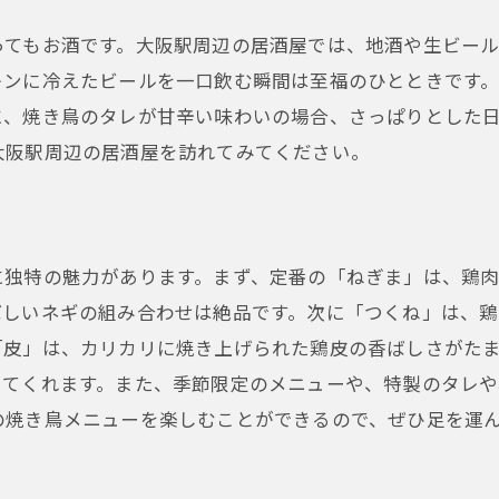
大阪駅近くで見つけた焼き鳥の名店居酒屋を堪能しよ
ってもお酒です。大阪駅周辺の居酒屋では、地酒や生ビー
隠れ家的な焼き鳥の名店紹介
キンに冷えたビールを一口飲む瞬間は至福のひとときです
地元で愛される居酒屋の特徴
に、焼き鳥のタレが甘辛い味わいの場合、さっぱりとした
名店のおすすめ焼き鳥メニュー
大阪駅周辺の居酒屋を訪れてみてください。
焼き鳥名店の歴史と背景
名店での特別な体験談
焼き鳥の名店を予約する方法
に独特の魅力があります。まず、定番の「ねぎま」は、鶏
大阪駅周辺の居酒屋で味わう焼き鳥の至福の時間
ばしいネギの組み合わせは絶品です。次に「つくね」は、
仕事終わりに最適な居酒屋の選び方
「皮」は、カリカリに焼き上げられた鶏皮の香ばしさがた
焼き鳥と一緒に楽しむリラックスタイム
してくれます。また、季節限定のメニューや、特製のタレ
居酒屋の落ち着いた雰囲気を楽しむ
の焼き鳥メニューを楽しむことができるので、ぜひ足を運
焼き鳥と共に過ごす至福の瞬間
居酒屋での焼き鳥の楽しみ方