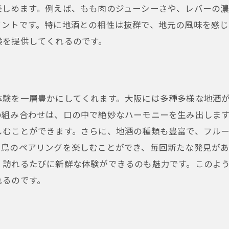
楽しめます。例えば、もも肉のジューシーさや、レバーの
隠れ家的居酒屋での焼き鳥メニュー
イントです。特に地酒との相性は抜群で、地元の風味を感じ
隠れ家的居酒屋のアクセス方法
験を提供してくれるのです。
焼き鳥を楽しむための予約のコツ
隠れ家的居酒屋での特別な体験談
体験を一層豊かにしてくれます。大阪には多種多様な地酒
の組み合わせは、口の中で絶妙なハーモニーを生み出しま
しむことができます。さらに、地酒の種類も豊富で、フル
き鳥のペアリングを楽しむことができ、毎回新たな発見が
、訪れるたびに新鮮な体験ができるのも魅力です。このよ
れるのです。