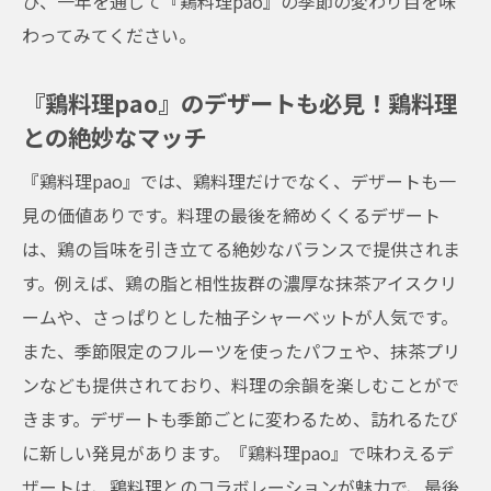
ひ、一年を通じて『鶏料理pao』の季節の変わり目を味
予約が取れなくても訪れたい！その理由
わってみてください。
お持ち帰りも可能！人気店の味を家でも
福島駅の人気店『鶏料理pao』で新鮮な鶏料理
『鶏料理pao』のデザートも必見！鶏料理
を堪能しよう
との絶妙なマッチ
新鮮な鶏肉を味わうなら『鶏料理pao』
『鶏料理pao』では、鶏料理だけでなく、デザートも一
鶏料理の多彩なメニュー紹介
見の価値ありです。料理の最後を締めくくるデザート
『鶏料理pao』のおすすめ新鮮メニュー
は、鶏の旨味を引き立てる絶妙なバランスで提供されま
新鮮で安心！素材にこだわる『鶏料理pao』
す。例えば、鶏の脂と相性抜群の濃厚な抹茶アイスクリ
その日に仕入れた新鮮な鶏肉を提供
ームや、さっぱりとした柚子シャーベットが人気です。
料理人が語る！新鮮さを保つ秘訣
また、季節限定のフルーツを使ったパフェや、抹茶プリ
ンなども提供されており、料理の余韻を楽しむことがで
きます。デザートも季節ごとに変わるため、訪れるたび
に新しい発見があります。『鶏料理pao』で味わえるデ
ザートは、鶏料理とのコラボレーションが魅力で、最後