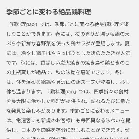
地元民が支持する『鶏料理pao』の魅力
季節ごとに変わる絶品鶏料理
観光ガイドも注目！福島駅近くの人気店
『鶏料理pao』では、季節ごとに変わる絶品鶏料理を楽
観光の合間に訪れたい！アクセスと利便性
しむことができます。春には、桜の香りが漂う桜鶏の天
地元ならではの新鮮な鶏肉を使用
ぷらや新鮮な春野菜を使った鶏サラダが登場します。夏
『鶏料理pao』の人気が観光客にも広がる理
には、冷やし鶏そばやさっぱりとした鶏のたたきが人気
由
です。秋には、香ばしい炭火焼きの焼き鳥や鶏ときのこ
予約が取れない人気店『鶏料理pao』で心温ま
の土瓶蒸しが絶品で、秋の味覚を堪能できます。冬に
る鶏料理を
は、体を温める鶏鍋や具沢山の鶏スープが登場し、心も
心温まる『鶏料理pao』の接客
体も温まります。『鶏料理pao』では、四季折々の食材
一度は食べたい！『鶏料理pao』の看板メニ
を最大限に活かした料理が提供され、訪れるたびに新た
ュー
な発見と楽しみがあります。季節ごとに変わるメニュー
地元の素材を活かした心に残る味
は、常連客にも新規のお客様にも毎回異なる味わいを提
供し、日本の季節感を存分に楽しむことができます。ぜ
季節限定メニューの魅力とは？