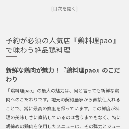
り
絶品焼き鳥の秘密～カリッとジューシーな
美味しさ
鶏刺しの美味しさと安全性
予約が必須の人気店『鶏料理pao』
限定メニューを楽しむなら『鶏料理pao』へ
で味わう絶品鶏料理
季節ごとに変わる絶品鶏料理
『鶏料理pao』のデザートも必見！鶏料理と
新鮮な鶏肉が魅力！『鶏料理pao』のこだ
の絶妙なマッチ
わり
福島駅近くの『鶏料理pao』で楽しむ人気店の
『鶏料理pao』の最大の魅力は、何と言っても新鮮な鶏
絶品メニュー
肉へのこだわりです。地元の契約農家から直接仕入れる
福島駅から徒歩圏内！アクセス抜群の『鶏
ことで、常に最高の鮮度を保っています。この鮮度が料
料理pao』
理の美味しさに直結しているのは言うまでもなく、特に
定番メニューから選べる多彩な鶏料理
朝締めの鶏肉を使用したメニューは、その弾力とジュー