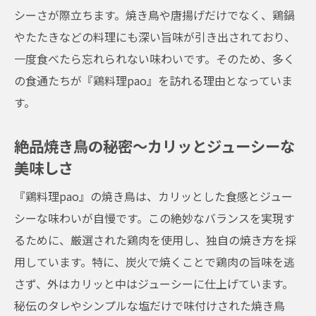
地元で人気の一品「焼き鳥丼」の魅力
シーさが際立ちます。焼き鳥や唐揚げだけでなく、鶏鍋
お酒との相性抜群！『鶏料理pao』のおすす
やたたきなどの料理にも深い旨味が引き出されており、
めドリンク
一度食べたら忘れられない味わいです。そのため、多く
予約必須の限定メニューとは？
の食通たちが『鶏料理pao』を訪れる理由となっていま
『鶏料理pao』でのランチメニューも充実
す。
『鶏料理pao』の魅力とは？予約困難な人気店
絶品焼き鳥の秘密～カリッとジューシーな
の秘密
美味しさ
『鶏料理pao』が愛される理由
『鶏料理pao』の焼き鳥は、カリッとした食感とジュー
職人技が光る！厳選された素材と調理法
シーな味わいが自慢です。この絶妙なバランスを実現す
リピーター続出！一度食べたら忘れられな
るために、厳選された鶏肉を使用し、独自の焼き方を採
い味
用しています。特に、炭火で焼くことで鶏肉の旨味を逃
予約のコツとタイミング～混雑時期を避け
さず、外はカリッと中はジューシーに仕上げています。
る方法
秘伝のタレやシンプルな塩だけで味付けされた焼き鳥
口コミで広がる『鶏料理pao』の人気