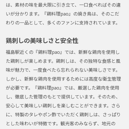
は、素材の味を最大限に引き立て、一口食べればその違
地元の人々からも愛される居心地の良さ
いが分かります。『鶏料理pao』の焼き鳥は、そのこだ
アットホームな雰囲気が魅力の福島駅の人気店
わりの一品として、多くのファンに支持されています。
『鶏料理pao』
家族連れにもおすすめ！居心地の良い空間
鶏刺しの美味しさと安全性
友人同士でも楽しめる！カジュアルな雰囲
福島駅近くの『鶏料理pao』では、新鮮な鶏肉を使用し
気
た鶏刺しが楽しめます。鶏刺しは、その独特な食感と風
ゆったりとした時間を過ごせる個室完備
味が魅力で、一度食べたら忘れられない美味しさです。
お一人様でも大歓迎！カウンター席の魅力
しかし、新鮮な鶏肉を使用するためには高度な衛生管理
が必要です。『鶏料理pao』では、厳選した鶏肉を使用
アットホームな接客が心地よい『鶏料理
し、徹底した管理のもとで提供しています。そのため、
pao』
安心して美味しい鶏刺しを楽しむことができます。さら
常連客が語る！『鶏料理pao』の居心地
に、特製のタレやポン酢でいただく鶏刺しは、さっぱり
福島駅近くの『鶏料理pao』で至福のひととき
とした味わいが特徴です。観光客のみならず、地元の
を予約しよう