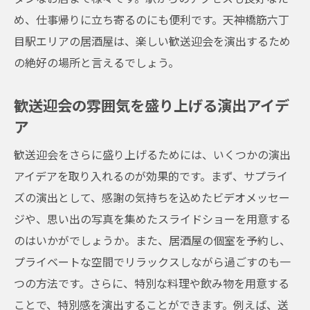
居酒屋での歓送迎会の魅力
め、仕事帰りに立ち寄るのにも便利です。天神橋筋六丁
絆を深めるための居酒屋での過ごし方
目駅エリアの居酒屋は、楽しい歓送迎会を演出するため
居酒屋での歓送迎会がもたらす効果
の絶好の場所と言えるでしょう。
心に残るひとときを天神橋筋六丁目駅の居酒屋
歓送迎会の雰囲気を盛り上げる演出アイデ
で迎える歓送迎会
ア
心に残る歓送迎会の計画方法
居酒屋での歓送迎会の楽しみ方
歓送迎会をさらに盛り上げるためには、いくつかの演出
アイデアを取り入れるのが効果的です。まず、サプライ
天神橋筋六丁目駅エリアのおすすめ居酒屋
ズの演出として、感謝の気持ちを込めたビデオメッセー
歓送迎会を盛り上げる演出アイデア
ジや、思い出の写真を集めたスライドショーを用意する
居酒屋での思い出作りの秘訣
のはいかがでしょうか。また、居酒屋の個室を予約し、
心に残るひとときを過ごすために
プライベートな空間でリラックスしながら過ごすのも一
つの方法です。さらに、特別な料理や飲み物を用意する
ことで、特別感を演出することができます。例えば、送