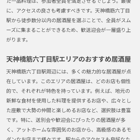
た一品料理は、参加者全員を満足させるでしょう。最後
天神橋筋六丁目駅の居酒屋で忘れられない送別
に、アクセスの良さも考慮すべきです。天神橋筋六丁目
会と歓迎会を楽しむ方法
駅から徒歩数分以内の居酒屋を選ぶことで、全員がスム
送別会と歓迎会の計画のポイント
ーズに集まることができるため、歓送迎会が一層盛り上
居酒屋での楽しい時間を過ごす方法
がります。
天神橋筋六丁目駅エリアのおすすめ居酒屋
天神橋筋六丁目駅エリアのおすすめ居酒屋
送別会と歓迎会を盛り上げる演出アイデア
居酒屋での思い出作りの秘訣
天神橋筋六丁目駅周辺には、多くの魅力的な居酒屋が点
忘れられない歓送迎会を実現するために
在しています。このエリアの居酒屋は、どのお店も個性
的で、それぞれが特色を持っています。例えば、地元の
居酒屋で絆を深める天神橋筋六丁目駅の歓送迎
新鮮な食材を使用した料理を提供するお店や、広々とし
会が人気の理由
た座敷で大勢の仲間と楽しめるお店など、選択肢は豊富
居酒屋での歓送迎会が人気の理由
です。特に、送別会や歓迎会にぴったりの居酒屋が多
絆を深めるための居酒屋選び
く、アットホームな雰囲気のお店から、高級感のあるモ
天神橋筋六丁目駅エリアのおすすめ居酒屋
ダンなお店まで様々です。駅からのアクセスも良好なた