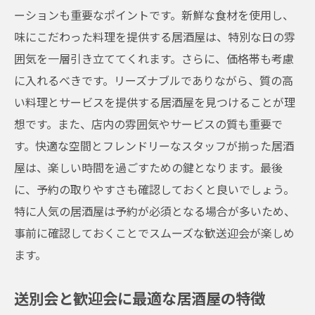
居酒屋での特別な日の過ごし方
ーションも重要なポイントです。新鮮な食材を使用し、
居酒屋での夜をさらに楽しくする秘訣
味にこだわった料理を提供する居酒屋は、特別な日の雰
囲気を一層引き立ててくれます。さらに、価格帯も考慮
天神橋筋六丁目駅の居酒屋で新たな仲間を迎え
に入れるべきです。リーズナブルでありながら、質の高
る歓送迎会の魅力
い料理とサービスを提供する居酒屋を見つけることが理
新たな仲間を迎えるための準備
想です。また、店内の雰囲気やサービスの質も重要で
居酒屋での歓迎会の楽しみ方
す。快適な空間とフレンドリーなスタッフが揃った居酒
天神橋筋六丁目駅エリアのおすすめ居酒屋
屋は、楽しい時間を過ごすための鍵となります。最後
居酒屋での歓迎会を盛り上げるコツ
に、予約の取りやすさも確認しておくと良いでしょう。
新しい仲間との絆を深める方法
特に人気の居酒屋は予約が必須となる場合が多いため、
居酒屋での歓迎会がもたらす効果
事前に確認しておくことでスムーズな歓送迎会が楽しめ
長年の感謝を込めて天神橋筋六丁目駅の居酒屋
ます。
で送別会を開催しよう
送別会と歓迎会に最適な居酒屋の特徴
送別会を成功させるためのポイント