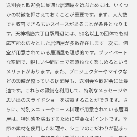
居酒屋での送別会の魅力
送別会と歓迎会に最適な居酒屋を選ぶためには、いくつ
かの特徴を押さえておくことが重要です。まず、大人数
天神橋筋六丁目駅エリアのおすすめ居酒屋
でも収容できる広いスペースがあることが条件となりま
送別会を盛り上げる演出アイデア
す。天神橋筋六丁目駅周辺には、50名以上の団体でも対
感謝の気持ちを伝える方法
応可能な広々とした居酒屋が多数存在します。次に、個
居酒屋での送別会の計画方法
室が用意されている居酒屋も理想的です。プライベート
美味しい料理と豊富なドリンク天神橋筋六丁目
な空間で、親しい仲間同士で気兼ねなく楽しめるという
駅周辺の居酒屋で特別な時間を過ごす
メリットがあります。また、プロジェクターやマイクな
居酒屋で楽しむ料理の魅力
どの設備が整っている居酒屋も、送別会や歓迎会には最
天神橋筋六丁目駅周辺のおすすめ料理
適です。これらの設備を利用して、特別なメッセージや
豊富なドリンクメニューを楽しもう
思い出のスライドショーを披露することができます。さ
らに、特別メニューやコース料理が用意されている居酒
居酒屋での特別な時間の過ごし方
屋は、特別感を演出するために重要なポイントです。季
美味しい料理とドリンクの組み合わせ
節の素材を使用した料理や、シェフのこだわりが詰まっ
天神橋筋六丁目駅エリアのグルメ情報