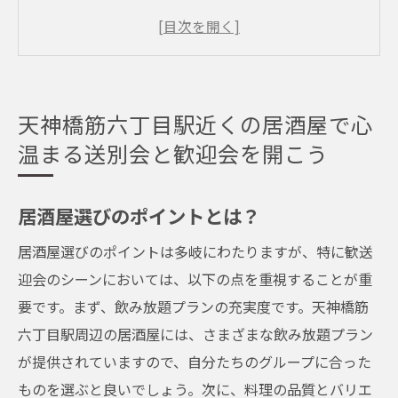
送別会と歓迎会に最適な居酒屋の特徴
天神橋筋六丁目駅エリアのおすすめ居酒屋
歓送迎会の雰囲気を盛り上げる演出アイデ
ア
天神橋筋六丁目駅近くの居酒屋で心
居酒屋での歓送迎会のメリット
温まる送別会と歓迎会を開こう
居酒屋での歓送迎会の計画方法
居酒屋で迎える特別な日天神橋筋六丁目駅の夜
居酒屋選びのポイントとは？
を楽しもう
居酒屋選びのポイントは多岐にわたりますが、特に歓送
居酒屋で楽しむ夜の魅力
迎会のシーンにおいては、以下の点を重視することが重
天神橋筋六丁目駅周辺のナイトライフ
要です。まず、飲み放題プランの充実度です。天神橋筋
居酒屋で過ごす特別な時間
六丁目駅周辺の居酒屋には、さまざまな飲み放題プラン
天神橋筋六丁目駅の居酒屋でのおすすめメ
が提供されていますので、自分たちのグループに合った
ニュー
ものを選ぶと良いでしょう。次に、料理の品質とバリエ