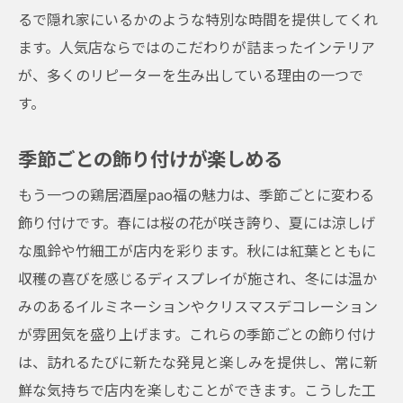
るで隠れ家にいるかのような特別な時間を提供してくれ
鶏居酒屋pao福天神橋筋六丁目店の隠れ家的な
ます。人気店ならではのこだわりが詰まったインテリア
魅力と人気の理由
が、多くのリピーターを生み出している理由の一つで
口コミで広がる人気の秘密
す。
一歩足を踏み入れると別世界
プライバシーを重視した個室
季節ごとの飾り付けが楽しめる
都会の喧騒を忘れる静かな空間
もう一つの鶏居酒屋pao福の魅力は、季節ごとに変わる
季節感を大切にした店内装飾
飾り付けです。春には桜の花が咲き誇り、夏には涼しげ
訪れるたびに新しい発見
な風鈴や竹細工が店内を彩ります。秋には紅葉とともに
天神橋筋六丁目の人気店鶏居酒屋pao福で過ご
収穫の喜びを感じるディスプレイが施され、冬には温か
す贅沢なひととき
みのあるイルミネーションやクリスマスデコレーション
贅沢な食材を使った料理
が雰囲気を盛り上げます。これらの季節ごとの飾り付け
ゆったりとした時間を楽しむ方法
は、訪れるたびに新たな発見と楽しみを提供し、常に新
鮮な気持ちで店内を楽しむことができます。こうした工
特別な日のお祝いに最適