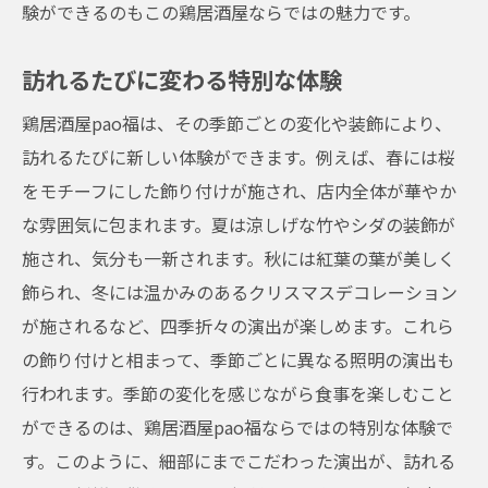
験ができるのもこの鶏居酒屋ならではの魅力です。
初めて訪れる人へのガイド
隠れ家的な雰囲気を楽しむコツ
訪れるたびに変わる特別な体験
おすすめの料理とお酒
鶏居酒屋pao福は、その季節ごとの変化や装飾により、
季節ごとの楽しみ方
訪れるたびに新しい体験ができます。例えば、春には桜
リピーターが語るおすすめポイント
をモチーフにした飾り付けが施され、店内全体が華やか
特別な日の過ごし方
な雰囲気に包まれます。夏は涼しげな竹やシダの装飾が
人気店鶏居酒屋pao福天神橋筋六丁目店で味わ
施され、気分も一新されます。秋には紅葉の葉が美しく
う特別な体験
飾られ、冬には温かみのあるクリスマスデコレーション
特別な体験を提供する理由
が施されるなど、四季折々の演出が楽しめます。これら
の飾り付けと相まって、季節ごとに異なる照明の演出も
隠れ家的な雰囲気の魅力
行われます。季節の変化を感じながら食事を楽しむこと
一歩足を踏み入れると感じる温かさ
ができるのは、鶏居酒屋pao福ならではの特別な体験で
プライバシーを重視した空間
す。このように、細部にまでこだわった演出が、訪れる
四季折々の装飾と料理