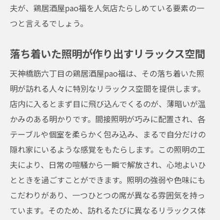
夫が、鶏居酒屋pao福を人気店たらしめている要素の一
友人や家族との素敵な時間
つと言えるでしょう。
静かで落ち着いた空間でリラックス
都会の喧騒から離れて過ごす方法
落ち着いた照明が作り出すリラックス空間
鶏居酒屋pao福が人気店である理由天神橋筋六
天神橋筋六丁目の鶏居酒屋pao福は、その落ち着いた照
丁目の魅力
明が訪れる人々に特別なリラックス空間を提供します。
地元で愛される理由
店内に入るとまず目に飛び込んでくるのが、薄暗いが温
こだわりのインテリアと照明
かみのある明かりです。間接照明が巧みに配置され、各
訪れる人々を虜にする料理
テーブルや個室を柔らかく包み込み、まるで自分だけの
常連客が絶えない理由
隠れ家にいるような感覚をもたらします。この照明の工
都会のオアシス的存在
夫により、日常の喧騒から一瞬で解放され、心地よいひ
とときを過ごすことができます。照明の強弱や色味にも
特別な体験を提供するポイント
こだわりがあり、一つひとつの席が異なる雰囲気を持っ
天神橋筋六丁目で隠れ家的な人気店鶏居酒屋
ています。そのため、訪れるたびに異なるリラックス体
pao福を堪能する