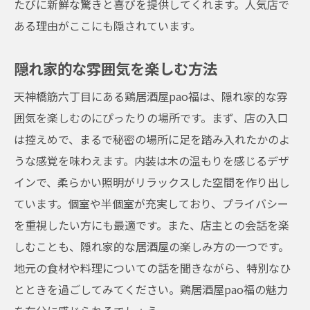
たびに新鮮な驚きと喜びを提供してくれます。人気店で
訪れるたびに新しい発見
ある理由がここにも隠されています。
天神橋筋六丁目の夜を彩る人気店鶏居酒屋pao
福の魅力
隠れ家的な雰囲気を楽しむ方法
夜を彩る特別な照明
天神橋筋六丁目にある鶏居酒屋pao福は、隠れ家的な雰
おしゃれな木目調のインテリア
囲気を楽しむのにぴったりの場所です。まず、店の入口
隠れ家的な雰囲気が人気の理由
は控えめで、まるで秘密の場所に足を踏み入れたかのよ
季節感あふれる店内装飾
うな感覚を味わえます。内装は木の温もりを感じるデザ
インで、柔らかい照明がリラックスした空間を作り出し
都会のオアシスで過ごす夜
ています。個室や半個室が充実しており、プライバシー
pao福ならではの特別な夜
を重視したい方にも最適です。また、店主との会話を楽
しむことも、隠れ家的な居酒屋の楽しみ方の一つです。
地元の食材や料理についての話を聞きながら、特別なひ
とときを過ごしてみてください。鶏居酒屋pao福の魅力