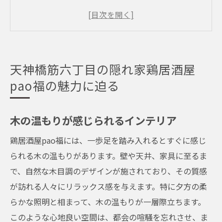
季節ごとの飾り付けが楽しめる
落ち着いた照明が作り出すリラックス空間
訪れるたびに変わる特別な体験
隠れ家的な雰囲気を楽しむ方法
天神橋筋六丁目の隠れ家鶏居酒屋
初めての人にも安心な店内案内
pao福の魅力に迫る
人気店鶏居酒屋pao福の秘密とは？天神橋筋六
丁目での特別な夜
木の温もりが感じられるインテリア
pao福ならではのおもてなし
鶏居酒屋pao福には、一歩足を踏み入れるとすぐに感じ
特別な夜を演出するメニュー
られる木の温もりがあります。壁や天井、家具に至るま
常連客に愛される理由
で、自然な木目調のデザインが施されており、その質感
記念日や特別な日の過ごし方
が訪れる人々にリラックス感を与えます。特に夕方の柔
お酒との相性抜群の料理
らかな照明と相まって、木の温もりが一層際立ちます。
厳選された食材のこだわり
このような心地良い空間は、都会の喧騒を忘れさせ、ま