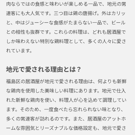
肉ならではの食感と味わいが楽しめる一品で、地元の常
地元で人気のリーズナブルメニュー
連客にも大人気です。三つ目は鶏の唐揚げ。外はカリッ
お得なセットメニュー
と、中はジューシーな食感がたまらない一品で、ビール
コスパ最高の鶏料理
との相性も抜群です。これらの料理は、どれも居酒屋で
しか味わえない特別な鶏料理として、多くの人々に愛さ
常連客も愛する福島区の居酒屋で絶品鶏料理を
れています。
堪能
常連客が愛する理由
地元で愛される理由とは？
絶品鶏料理のおすすめメニュー
福島区の居酒屋が地元で愛される理由は、何よりも新鮮
常連客の声で選ぶ人気メニュー
な鶏肉を使用した美味しい料理にあります。地元で仕入
居心地の良さと鶏料理の魅力
れた新鮮な鶏肉を使い、料理人が心を込めて調理してい
常連客に人気の秘密
ます。そのため、一度食べたら忘れられない味となり、
絶品鶏料理の定番メニュー
多くの常連客が訪れるのです。また、居酒屋のアットホ
福島区のアットホームな居酒屋で心温まる鶏料
ームな雰囲気とリーズナブルな価格設定も、地元で愛さ
理体験