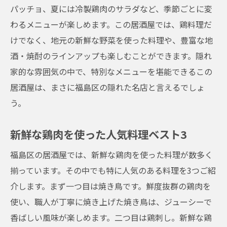
絶品鶏料理を楽しむためのコツ
パッチョ、夏には冷製鶏肉のサラダなど、季節ごとに変
福島区の居酒屋で地域限定の鮮度抜群の鶏料理
わるメニューが楽しめます。この居酒屋では、鶏料理だ
を楽しむ
けでなく、地元の新鮮な野菜を使った料理や、豊富な地
地域限定の鶏料理とは？
酒・焼酎のラインアップも楽しむことができます。隠れ
鮮度抜群の鶏肉の秘密
家的な雰囲気の中で、特別なメニューを堪能できるこの
地元で人気の鶏料理メニュー
居酒屋は、まさに福島区の隠れた名店と言えるでしょ
う。
季節限定のスペシャルメニュー
鮮度を保つためのこだわり
新鮮な鶏肉を使った人気料理ベスト3
地域限定の鶏料理の楽しみ方
福島区の居酒屋では、新鮮な鶏肉を使った料理が数多く
リーズナブルな価格で福島区の居酒屋で鶏料理
揃っています。その中でも特に人気のある料理を3つご紹
を味わう
介します。まず一つ目は焼き鳥です。鮮度抜群の鶏肉を
コスパ抜群の鶏料理
使い、職人が丁寧に焼き上げた焼き鳥は、ジューシーで
予算に合わせた楽しみ方
香ばしい風味が楽しめます。二つ目は鶏刺し。新鮮な鶏
リーズナブルに楽しむためのコツ