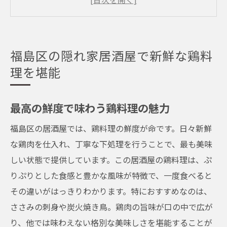
地元で愛される理由とは？
鮮度抜群！新鮮な鶏料理の秘密
居心地が良い理由とその魅力
福島区の隠れ家居酒屋で新鮮な鶏料
居心地抜群の福島区居酒屋で味わう絶品鶏料理
理を堪能
心地よい空間で楽しむ鶏料理
居心地抜群の秘密とは？
最高の鮮度で味わう鶏料理の魅力
絶品鶏料理のおすすめメニュー
福島区の居酒屋では、鶏料理の鮮度が命です。日々新鮮
常連客に愛される理由
な鶏肉を仕入れ、丁寧な下処理を行うことで、最も美味
鶏料理を引き立てるお酒の選び方
しい状態で提供しています。この居酒屋の鶏料理は、ぷ
初めての人へのおすすめの楽しみ方
りぷりとした食感と豊かな風味が特徴で、一度食べると
その違いがはっきりわかります。特におすすめなのは、
福島区で見つけた隠れ家居酒屋の絶品鶏メニュ
ささみの刺身や炭火焼き鳥。鶏肉の旨味が口の中で広が
ー
り、他では味わえない格別な美味しさを堪能することが
隠れ家居酒屋の魅力とは？