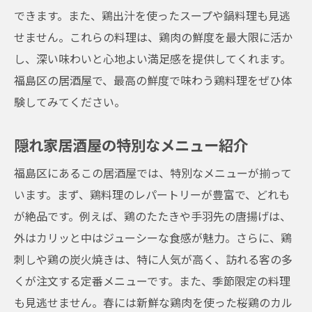
できます。また、鶏出汁を使ったスープや鍋料理も見逃
絶品鶏メニューのラインナップ
せません。これらの料理は、鶏肉の鮮度を最大限に活か
新鮮な鶏肉を使用した料理の秘密
し、深い味わいと心地よい満足感を提供してくれます。
地元の人が教えるおすすめメニュー
福島区の居酒屋で、最高の鮮度で味わう鶏料理をぜひ体
特別な日に訪れたい隠れ家居酒屋
験してみてください。
一度は食べたい名物料理
隠れ家居酒屋の特別なメニュー紹介
雰囲気満点！福島区の居酒屋で楽しむ至福の鶏
料理
福島区にあるこの居酒屋では、特別なメニューが揃って
居心地の良い雰囲気の作り方
います。まず、鶏料理のレパートリーが豊富で、どれも
至福のひとときを過ごすためのポイント
が絶品です。例えば、鶏のたたきや手羽先の唐揚げは、
外はカリッと中はジューシーな食感が魅力。さらに、鶏
絶品鶏料理と相性抜群のお酒
刺しや鶏の炭火焼きは、特に人気が高く、訪れる客の多
常連客が語る居酒屋の魅力
くが注文する定番メニューです。また、季節限定の料理
落ち着いた空間で楽しむ鶏料理
も見逃せません。春には新鮮な鶏肉を使った桜鶏のカル