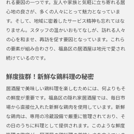
れる要因の一つです。友人や家族と気軽に立ち寄れる居
アットホームな雰囲気の居酒屋
心地の良さが、多くの人々にとって魅力となっていま
心温まる鶏料理の魅力
す。そして、地域に密着したサービス精神も忘れてはな
りません。スタッフの温かいおもてなしが、訪れる人々
家庭的な雰囲気で楽しむ鶏料理
の心を和ませ、再訪を促す要因となっています。これら
温かいおもてなしと鶏料理
の要素が組み合わさり、福島区の居酒屋は地元で愛され
アットホームな居酒屋のおすすめポイント
続けているのです。
心温まるひとときを過ごすためのコツ
鮮度抜群！新鮮な鶏料理の秘密
居酒屋で美味しい鶏料理を楽しむためには、何よりもそ
の鮮度が重要です。福島区の隠れ家居酒屋では、毎日市
場から直接仕入れた新鮮な鶏肉を使用しています。新鮮
な鶏肉は、専用の冷蔵設備で厳重に管理されており、そ
の日のうちに料理として提供されます。このような鮮度