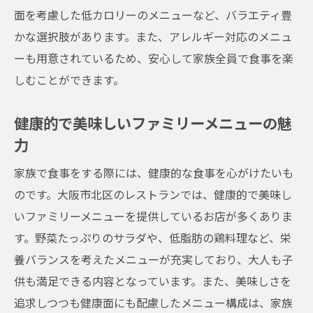
健康志向の家族向けレストラン特集
面を考慮した低カロリーのメニューなど、バラエティ豊
家族で楽しむ本格和食のレストラン
かな選択肢があります。また、アレルギー対応のメニュ
親子で挑戦！クッキング体験ができるレス
ーも用意されているため、安心して家族全員で食事を楽
トラン
しむことができます。
連休にぴったりのファミリーレストラン選
健康的で美味しいファミリーメニューの魅
び
力
親子で満喫大阪市北区のファミリー向けメニュ
ー特集
家族で食事をする際には、健康的な食事を心がけたいも
親子で楽しむランチメニュー特集
のです。大阪市北区のレストランでは、健康的で美味し
いファミリーメニューを提供しているお店が多くありま
ディナータイムのおすすめファミリーメニ
す。野菜たっぷりのサラダや、低脂肪の鶏料理など、栄
ュー
養バランスを考えたメニューが充実しており、大人も子
子供が喜ぶデザートメニュー特集
供も満足できる内容となっています。また、美味しさを
大人も満足のこだわりメニュー
追求しつつも健康面にも配慮したメニュー構成は、家族
食育に役立つバランスメニュー