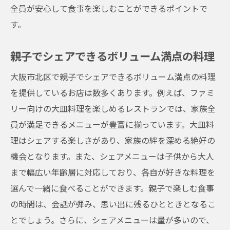
全員が安心して食事を楽しむことができるポイントで
親子で作る体験型メニュー特集
す。
大阪市北区で見つけた！ファミリーに優しい美
味しいメニュー
親子でシェアできるボリューム満点の料理
アレルギー対応の安心メニュー
大阪市北区で親子でシェアできるボリューム満点の料理
子供が食べやすいメニューの工夫
を提供しているお店は数多くあります。例えば、ファミ
親子で楽しむ日本の伝統食メニュー
リー向けの大皿料理を楽しめるレストランでは、家族全
大人も楽しめるキッズフレンドリーメニュ
員が満足できるメニューが豊富に揃っています。大皿料
ー
理はシェアする楽しさがあり、家族の絆を深める絶好の
機会となります。また、シェアメニューは子供から大人
家族でシェアするシェアプレート
まで幅広い年齢層に対応しており、各自が好きな料理を
特別な日にぴったりのお祝いメニュー
選んで一緒に食べることができます。親子で楽しむ食事
大阪市北区の家族向けレストランで特別な時間
の時間は、会話が弾み、思い出に残るひとときとなるこ
を過ごそう
とでしょう。さらに、シェアメニューは量が多いので、
記念日にふさわしいファミリーレストラン