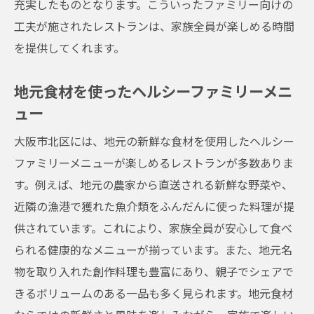
充実したものとなります。こういったファミリー向けの
子供連れでも安心大阪市北区のファミリーメニ
工夫が施されたレストランは、家族全員が楽しめる時間
ュー完全ガイド
を提供してくれます。
子供用イスや設備が整ったレストラン
地元食材を使ったヘルシーファミリーメニ
子供の健康を考えた栄養バランスメニュー
ュー
家族みんなが楽しめるビュッフェレストラ
ン
大阪市北区には、地元の新鮮な食材を使用したヘルシー
ファミリーメニューが楽しめるレストランが多数ありま
キッズスペース完備の安心レストラン
す。例えば、地元の農家から直送される新鮮な野菜や、
特定食材不使用のアレルギー対策メニュー
近隣の漁港で獲れた魚介類をふんだんに使った料理が提
親子で訪れるのに最適なお店選びのポイン
供されています。これにより、家族全員が安心して食べ
ト
られる健康的なメニューが揃っています。また、地元名
家族みんなが楽しめる大阪市北区のレストラン
物を取り入れた創作料理も豊富にあり、親子でシェアで
で特別な食事を
きるボリュームのある一品も多く見られます。地元食材
親子で楽しむバラエティ豊かな食事