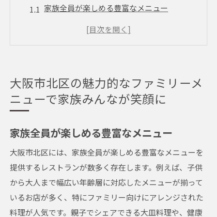
家族全員が楽しめる豊富なメニュー
健康的で美味しいファミリーメニューの魅
力
親子でシェアできるボリューム満点の料理
子供向けの特別メニューがあるレストラン
大阪市北区の魅力的なファミリーメ
地元食材を使ったヘルシーファミリーメニ
ニューで家族みんなが笑顔に
ュー
ファミリーメニューの季節限定特集
家族全員が楽しめる豊富なメニュー
ファミリーで楽しむ大阪市北区のおすすめレス
大阪市北区には、家族全員が楽しめる豊富なメニューを
トランガイド
提供するレストランが数多く存在します。例えば、子供
子供連れに最適な広々としたレストラン
から大人まで幅広い年齢層に対応したメニューが揃って
親子で楽しめるアクティビティ付きレスト
いるお店が多く、特にファミリー向けにアレンジされた
ラン
料理が人気です。親子でシェアできる大皿料理や、健康