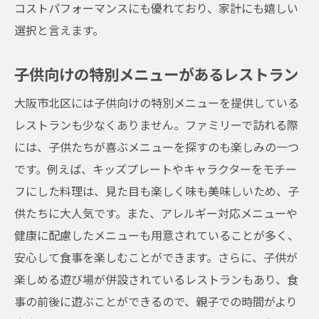
コストパフォーマンスにも優れており、家計にも嬉しい
子供が主役のバースデーパーティープラン
選択と言えます。
家族旅行に最適なレストラン選び
ファミリーレストランのイベント情報
子供向けの特別メニューがあるレストラン
四季折々のメニューで楽しむ家族の時間
大阪市北区には子供向けの特別メニューを提供している
家族で参加できる料理教室のご提案
レストランも少なくありません。ファミリーで訪れる際
北区で過ごす親子の休日おすすめのファミリー
には、子供たちが喜ぶメニューを探すのも楽しみの一つ
メニュー
です。例えば、キッズプレートやキャラクターをモチー
フにした料理は、見た目も楽しく味も美味しいため、子
休日限定のスペシャルランチメニュー
供たちに大人気です。また、アレルギー対応メニューや
親子で楽しむブランチスポット
健康に配慮したメニューも用意されていることが多く、
ピクニックに最適なテイクアウトメニュー
安心して食事を楽しむことができます。さらに、子供が
親子でリラックスできるカフェメニュー
楽しめる遊び場が併設されているレストランもあり、食
季節のイベントに合わせたメニュー紹介
事の前後に遊ぶことができるので、親子での時間がより
気軽に楽しむフードトラックのメニュー