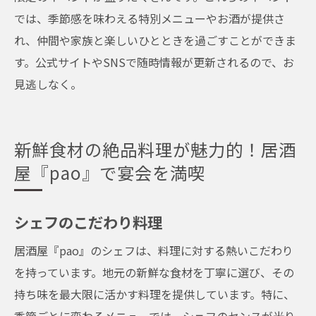
特別な日のコーディネート提案
では、季節感を味わえる特別メニューやお酒が提供さ
れ、仲間や家族と楽しいひとときを過ごすことができま
宴会に最適な居酒屋『pao』で心に残るひとと
す。公式サイトやSNSで随時情報が更新されるので、お
きを
見逃しなく。
思い出に残る宴会の演出
パーティーを盛り上げる工夫
記念品のプレゼントアイデア
新鮮食材の絶品料理が魅力的！居酒
フォトジェニックなスポット
屋『pao』で宴会を満喫
特別な日のケーキオーダー
心に残るサプライズ演出
シェフのこだわり料理
居酒屋『pao』のシェフは、料理に対する熱いこだわり
を持っています。地元の新鮮な食材を丁寧に選び、その
持ち味を最大限に活かす料理を提供しています。特に、