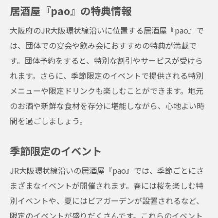
居酒屋『pao』の特典情報
仲間と楽しむ宴会プラン
団体向け特別メニュー
大阪府のJR大阪環状線沿いに位置する居酒屋『pao』で
記念日の過ごし方
は、団体での宴会や飲み会におすすめの特典が満載で
す。団体予約をすると、特別な割引やサービスが受けら
宴会でのおすすめアクティビティ
れます。さらに、季節限定のイベントで提供される特別
歓送迎会の企画アイデア
メニューや限定ドリンクも楽しむことができます。地元
仲間との写真撮影スポット
のお酒や新鮮な食材を存分に堪能しながら、心地よい時
JR大阪環状線沿いの居酒屋『pao』で過ごす特
間を過ごしましょう。
別な宴会の魅力
JR大阪環状線沿いのアクセスの良さ
季節限定のイベント
特別な日のサプライズ企画
JR大阪環状線沿いの居酒屋『pao』では、季節ごとにさ
季節のイベント情報
まざまなイベントが開催されます。春には桜を楽しむ特
記念日を彩る特別メニュー
別イベントや、夏にはビアガーデンが設置されるなど、
お祝いにぴったりなプラン
限定のイベントが盛りだくさんです。これらのイベント