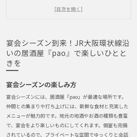
居酒屋『pao』推薦メニュー
JR大阪環状線沿いの便利なアクセス
団体予約のポイント
居酒屋『pao』の特典情報
宴会シーズン到来！JR大阪環状線沿
季節限定のイベント
いの居酒屋『pao』で楽しいひとと
新鮮食材の絶品料理が魅力的！居酒屋『pao』
きを
で宴会を満喫
シェフのこだわり料理
宴会シーズンの楽しみ方
地元食材の魅力
宴会シーズンには、居酒屋『pao』が最適な場所です。
季節ごとのおすすめメニュー
仲間との集まりや打ち上げには、新鮮な食材と充実した
料理と相性抜群の地酒
メニューが魅力的です。地元の地酒やお酒の種類も豊富
宴会メニューの選び方
で、宴会をより楽しいものにしてくれます。個室も完備
食材の産地直送情報
されているので、プライベートな空間でゆっくりと会話