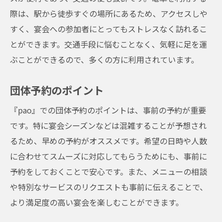
おすすめの地酒飲み比べ
際は、駅から徒歩すぐの場所にあるため、アクセスしや
地酒に合うおつまみ
すく、宴会への参加者にとってもストレスなく訪れるこ
とができます。交通手段に悩むことなく、気軽に足を運
地酒の歴史と文化
ぶことができるので、多くの方に利用されています。
個室完備！居酒屋『pao』でプライベートな宴
会を楽しむ方法
団体予約のポイント
個室の種類と特徴
『pao』での団体予約のポイントは、事前の予約が重要
個室予約のポイント
です。特に宴会シーズンなどは混雑することが予想され
プライベート空間の過ごし方
るため、早めの予約がオススメです。希望の日時や人数
特別な日の演出アイデア
に合わせてスムーズに対応してもらうためにも、事前に
個室でのサプライズ演出
予約をしておくことで安心です。また、メニューの相談
プライベート宴会の口コミ
や特別なサービスのリクエストも事前に伝えることで、
居酒屋『pao』の宴会で至福のひとときを仲間
より満足度の高い宴会を楽しむことができます。
と共に