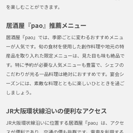
を楽しむことができます。
居酒屋『pao』の心温まるおもてなしで特別な
宴会を
居酒屋『pao』推薦メニュー
おもてなしの心
スタッフのサービス精神
居酒屋『pao』では、季節ごとに変わるおすすめメニュ
ーが人気です。旬の食材を使用した創作料理や地元の特
プライベート空間の提供
産品を取り入れた限定メニューは、見た目も味も絶品で
お客様の声
す。特に予約が必要な人気メニューも豊富で、シェフの
リピーターが多い理由
こだわりが光る一品料理は絶対におすすめです。宴会シ
おもてなしの歴史
ーズンには、素敵な料理とともに楽しいひとときを過ご
JR大阪環状線沿いの居酒屋『pao』で地酒を楽
しましょう。
しむ宴会プラン
地酒の種類と特徴
JR大阪環状線沿いの便利なアクセス
地元酒蔵とのコラボレーション
JR大阪環状線沿いに位置する居酒屋『pao』は、アクセ
地酒と料理のマリアージュ
スが便利であり、交通の便も抜群です。電車を利用する