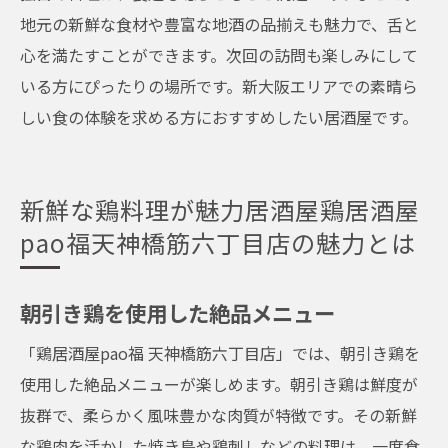
希少部位の楽しみ方
地元の新鮮な食材や豊富な地酒の品揃えも魅力で、舌と
心を満たすことができます。次回の訪問も楽しみにして
鶏料理好きのためのメニュー
いる方にぴったりの場所です。新大阪エリアでの素晴ら
リーズナブルでアットホーム居酒屋鶏居酒屋
しい食の体験を求める方におすすめしたい居酒屋です。
pao福天神橋筋六丁目店の魅力を探る
手頃な価格で楽しむ美食
家族連れにも優しい価格設定
新鮮な鶏料理が魅力居酒屋鶏居酒屋
コストパフォーマンスの高さ
pao福天神橋筋六丁目店の魅力とは
頻繁に通える居酒屋
キャンペーン情報をチェック
朝引き鶏を使用した絶品メニュー
常連客の特典
「鶏居酒屋pao福 天神橋筋六丁目店」では、朝引き鶏を
使用した絶品メニューが楽しめます。朝引き鶏は鮮度が
抜群で、柔らかく風味豊かな肉質が特徴です。その新鮮
な鶏肉を活かした焼き鳥や鶏刺しなどの料理は、一度食