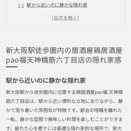
駅から近いのに静かな隠れ家
素晴らしい立地とアクセスの良さ
ビジネスマンの憩いの場
地元住民に愛される理由
隠れ家的居酒屋の魅力
新大阪駅徒歩圏内の居酒屋鶏居酒屋
訪れるたびに新たな発見
pao福天神橋筋六丁目店の隠れ家感
新鮮な鶏料理が魅力居酒屋鶏居酒屋pao福天神
橋筋六丁目店の魅力とは
駅から近いのに静かな隠れ家
朝引き鶏を使用した絶品メニュー
新大阪駅から徒歩圏内に位置する鶏居酒屋pao福 天神橋
焼き鳥のバリエーション
筋六丁目店は、駅から近い便利な立地にありながら、静
鶏刺しの新鮮さに驚き
かで落ち着いた雰囲気が特徴です。都会の喧騒を離れた
特製ソースで楽しむ鶏料理
一転、静かな空間で美味しい料理を楽しむことができま
ヘルシーで美味しい鶏メニュー
す。疲れた心を癒すには最適な隠れ家的な場所で、新大