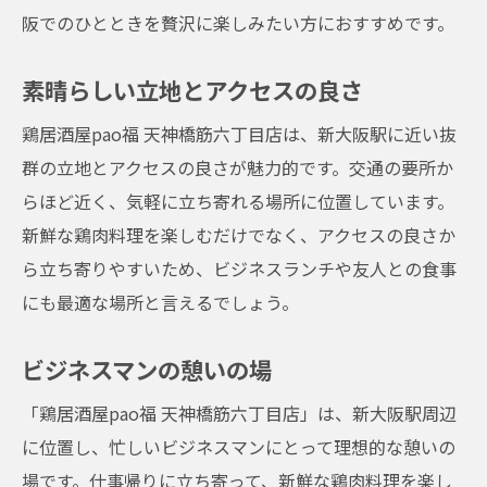
季節ごとのおすすめ料理
阪でのひとときを贅沢に楽しみたい方におすすめです。
アットホームな雰囲気とリーズナブルな価格が
素晴らしい立地とアクセスの良さ
特徴居酒屋鶏居酒屋pao福天神橋筋六丁目店
誰もがくつろげる雰囲気
鶏居酒屋pao福 天神橋筋六丁目店は、新大阪駅に近い抜
群の立地とアクセスの良さが魅力的です。交通の要所か
家庭的なサービスが魅力
らほど近く、気軽に立ち寄れる場所に位置しています。
予算に優しい価格設定
新鮮な鶏肉料理を楽しむだけでなく、アクセスの良さか
定期的なキャンペーンと特典
ら立ち寄りやすいため、ビジネスランチや友人との食事
地元の常連客との交流
にも最適な場所と言えるでしょう。
アットホームで落ち着いた空間
地元常連客に愛される居酒屋鶏居酒屋pao福天
ビジネスマンの憩いの場
神橋筋六丁目店の秘密
「鶏居酒屋pao福 天神橋筋六丁目店」は、新大阪駅周辺
常連客が語る魅力
に位置し、忙しいビジネスマンにとって理想的な憩いの
長年愛され続ける理由
場です。仕事帰りに立ち寄って、新鮮な鶏肉料理を楽し