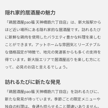
六丁目店で楽しむ温かい雰囲気
隠れ家的居酒屋の魅力
温かいサービスとおもてなし
心地よいインテリアデザイン
「鶏居酒屋pao福 天神橋筋六丁目店」は、新大阪駅から
ほど近い場所にある隠れ家的な居酒屋です。訪れるたび
スタッフのフレンドリーさ
に新鮮な鶏肉を使用したバラエティ豊かな料理を楽しむ
ゆったりとした時間の流れ
ことができます。アットホームな雰囲気とリーズナブル
団体でも楽しめる広々とした空間
な価格設定が特徴で、地元の常連客からも多くの支持を
カウンター席での特別な体験
得ています。新大阪エリアで居酒屋巡りを楽しむ方にと
居酒屋ファン必見鶏居酒屋pao福天神橋筋六丁
って、必見のお店と言えるでしょう。
目店で味わう絶品鶏料理
絶品の焼き鳥メニュー
訪れるたびに新たな発見
新鮮な鶏刺しの魅力
「鶏居酒屋pao福 天神橋筋六丁目店」を訪れるたびに、
特製のソースとタレ
新たな発見が待っています。季節ごとの限定メニューや
こだわりの調理法
独自の料理は、食通も唸らせること間違いありません。