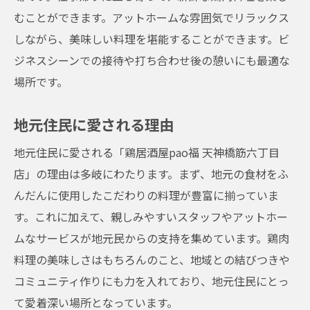
地元に根付いた存在感
むことができます。アットホームな雰囲気でリラックス
お客様との信頼関係
しながら、美味しい料理を堪能することができます。ビ
ジネスシーンでの接待や打ち合わせ後の憩いにも最適な
スタッフの温かいおもてなし
場所です。
地域イベントへの参加
訪れるたびに新たな味わい居酒屋鶏居酒屋pao
地元住民に愛される理由
福天神橋筋六丁目店の多彩なメニュー
地元住民に愛される「鶏居酒屋pao福 天神橋筋六丁目
季節ごとのおすすめ料理
店」の理由は多岐にわたります。まず、地元の食材をふ
フレッシュ材料のこだわり
んだんに使用したこだわりの料理が豊富に揃っていま
シェフの創意工夫
す。これに加えて、親しみやすいスタッフやアットホー
週替わりの特別メニュー
ムなサービスが地元民からの支持を集めています。鶏肉
豊富なドリンクメニュー
料理の美味しさはもちろんのこと、地域との結びつきや
デザートも充実
コミュニティ作りにも力を入れており、地元住民にとっ
新大阪駅近くの居酒屋鶏居酒屋pao福天神橋筋
て愛着深い場所となっています。