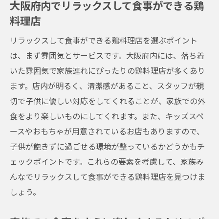
大阪府内でリラックスして食事ができる鶏
家族での食事をサポートする設備が充実
料理店
安心して食事ができる清潔な鶏料理店
リラックスして食事ができる鶏料理店を選ぶポイント
お子様が楽しめるイベントがあるお店
は、まず雰囲気とサービスです。大阪府内には、落ち着
家族連れに人気の高い鶏料理店の秘密
いた雰囲気で家族連れにぴったりの鶏料理店が多くあり
大阪府内での家族の思い出作りに最適な鶏
ます。店内が明るく、清潔感があること、スタッフが親
料理店
切で子供に優しい対応をしてくれることが、家族での外
家族の絆を深める大阪府の子供連れにぴったり
食をより楽しいものにしてくれます。また、キッズスペ
な鶏料理店
ースやおもちゃが用意されているお店もありますので、
子供が飽きずに過ごせる環境が整っているかどうかもチ
家族で楽しむ特別メニューが魅力
ェックポイントです。これらの要素を考慮して、家族み
親子のコミュニケーションが深まる食事環
んなでリラックスして食事ができる鶏料理店を見つけま
境
しょう。
家族での特別な日を祝うための鶏料理店
楽しい会話が弾む雰囲気づくりが上手なお