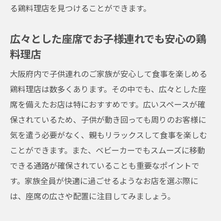
親子で行きたい大阪府の鶏料理店子供向けメニ
る鶏料理店を見つけることができます。
ュー充実
定番メニューからキッズメニューまで揃う
広々とした座席でお子様連れでも安心の鶏
鶏料理店
料理店
アレルギー対応がしっかりしているお店
大阪府内で子供連れのご家族が安心して食事を楽しめる
子供向けの特別メニューが楽しめる鶏料理
鶏料理店は数多くあります。その中でも、広々とした座
店
席を備えたお店は特におすすめです。広いスペースが確
ファミリーで楽しむための工夫がいっぱい
保されているため、子供が動き回っても周りのお客様に
気を遣う必要がなく、親もリラックスして食事を楽しむ
大阪府内で親子一緒に楽しめる鶏料理店
ことができます。また、ベビーカーでもスムーズに移動
栄養バランスを考えた子供向けメニューが
できる通路が確保されていることも重要なポイントで
あるお店
す。家族全員が快適に過ごせるようなお店を選ぶ際に
大阪府で見つける子供連れに嬉しい鶏料理のお
は、座席の広さや配置に注目してみましょう。
店
子供に優しいサービスが評判の鶏料理店