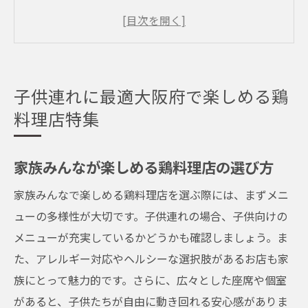
店
広々とした座席でお子様連れでも安心の鶏
料理店
大阪府内でリラックスして食事ができる鶏
子供連れに最適大阪府で楽しめる鶏
料理店
料理店特集
家族での食事をさらに楽しくするためのポ
イント
家族みんなが楽しめる鶏料理店の選び方
子供連れでも安心して訪れられる鶏料理の
家族みんなで楽しめる鶏料理店を選ぶ際には、まずメニ
名店
ューの多様性が大切です。子供連れの場合、子供向けの
大阪府で家族全員が満足する子供連れに優しい
メニューが充実しているかどうかも確認しましょう。ま
鶏料理店
た、アレルギー対応やヘルシーな選択肢があるお店も家
子供に配慮したメニューがある鶏料理店
族にとって魅力的です。さらに、広々とした座席や個室
親子で楽しむための特別サービスが魅力
があると、子供たちが自由に動き回れる安心感がありま