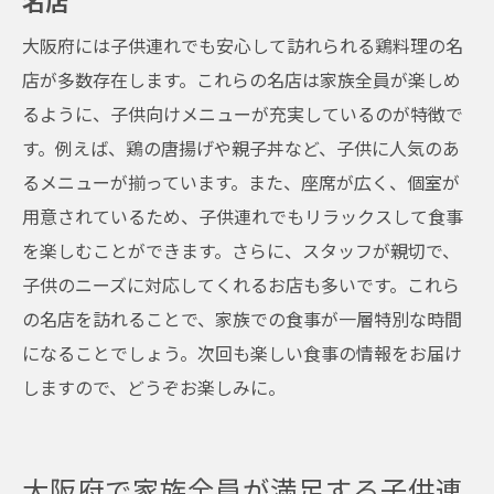
名店
大阪府内で子供連れが楽しめる鶏料理店厳選紹
大阪府には子供連れでも安心して訪れられる鶏料理の名
介
店が多数存在します。これらの名店は家族全員が楽しめ
子供が喜ぶメニューが充実した鶏料理店
るように、子供向けメニューが充実しているのが特徴で
お子様連れに嬉しいサービスがあるお店
す。例えば、鶏の唐揚げや親子丼など、子供に人気のあ
ファミリーで楽しい時間が過ごせる鶏料理
るメニューが揃っています。また、座席が広く、個室が
店
用意されているため、子供連れでもリラックスして食事
親子で楽しめるイベントやアクティビティ
を楽しむことができます。さらに、スタッフが親切で、
を提供
子供のニーズに対応してくれるお店も多いです。これら
安心して子供連れで訪れられるお店
の名店を訪れることで、家族での食事が一層特別な時間
大阪府での家族の外食がもっと楽しくなる
になることでしょう。次回も楽しい食事の情報をお届け
鶏料理店
しますので、どうぞお楽しみに。
大阪府で家族全員が満足する子供連