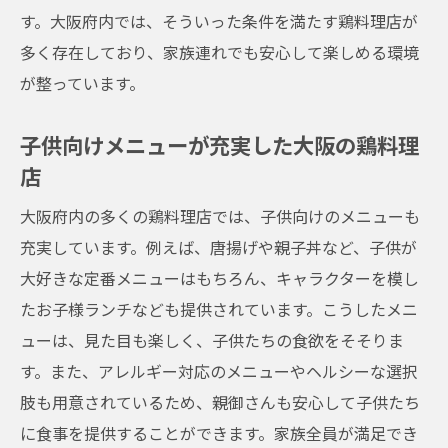
ファミリー向けの広い座席と快適な雰囲気
す。大阪府内では、そういった条件を満たす鶏料理店が
お子様連れでも安心の設備とサービス
多く存在しており、家族連れでも安心して楽しめる環境
家族全員が笑顔になれる鶏料理店の特徴
が整っています。
大阪府での家族団らんに最適な鶏料理店
子供向けメニューが充実した大阪の鶏料理
お子様連れ必見大阪府のおすすめ鶏料理スポッ
店
ト
子供が喜ぶメニューが豊富な鶏料理店
大阪府内の多くの鶏料理店では、子供向けのメニューも
充実しています。例えば、唐揚げや親子丼など、子供が
遊び心満載のインテリアが魅力の鶏料理店
大好きな定番メニューはもちろん、キャラクターを模し
親子で楽しめるイベントやアクティビティ
たお子様ランチなども提供されています。こうしたメニ
お子様連れに嬉しいサポートが充実
ューは、見た目も楽しく、子供たちの食欲をそそりま
初めての家族外食でも安心の鶏料理スポッ
す。また、アレルギー対応のメニューやヘルシーな選択
ト
肢も用意されているため、親御さんも安心して子供たち
大阪府内で人気の家族向け鶏料理店
に食事を提供することができます。家族全員が満足でき