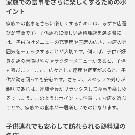
家族での食事をさらに楽しくするためのポ
店
イント
お子様連れでもリラックスできる空間
家族での食事をさらに楽しくするためには、まずお店選
大阪府で家族が一緒に楽しめる鶏料理店の
びが重要です。子供連れに優しい鶏料理店を選ぶ際に
魅力
は、子供向けメニューの充実度や座席の広さ、お店の雰
子供連れでも安心大阪府の鶏料理店で楽しい食
囲気をチェックすることが大切です。例えば、子供が好
事体験
きな鶏の唐揚げやキャラクターメニューがあると、子供
子供連れでも安心して楽しめる鶏料理店の
も喜びます。また、広々とした座席や個室があると、子
選び方
供が動き回っても安心です。さらに、スタッフの対応が
親子で楽しむ大阪府の鶏料理店
親切であれば、家族全員がリラックスして食事を楽しめ
お子様向けの特別メニューが楽しめるお店
るでしょう。このようなポイントに注意してお店を選ぶ
ことで、家族での食事が一層楽しいものになります。
家族での外食がもっと楽しくなるポイント
子供に優しいサービスが充実した鶏料理店
子供連れでも安心して訪れられる鶏料理の
大阪府内で親子の笑顔が溢れる鶏料理店