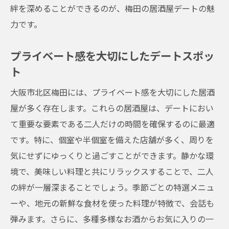
絆を深めることができるのが、梅田の居酒屋デートの魅
プライベート感を重視した居酒屋選び
力です。
梅田の居酒屋で静かな夜を楽しむ
親密な時間を過ごすためのポイント
プライベート感を大切にしたデートスポッ
季節の特選メニューで梅田の居酒屋デートをさ
ト
らに特別に
大阪市北区梅田には、プライベート感を大切にした居酒
季節ごとの特選メニューを楽しむ
屋が多く存在します。これらの居酒屋は、デートにおい
旬の食材をふんだんに使った料理
て重要な要素である二人だけの時間を確保するのに最適
季節感を感じる特別なメニュー
です。特に、個室や半個室を備えた店舗が多く、周りを
季節の味覚を堪能するデート
気にせずにゆっくりと過ごすことができます。静かな環
特選メニューで特別な夜を演出
境で、美味しい料理と共にリラックスすることで、二人
の絆が一層深まることでしょう。季節ごとの特選メニュ
季節限定の料理でデートを楽しむ
ーや、地元の新鮮な食材を使った料理が特徴で、会話も
多種類のドリンクで梅田の居酒屋デートを盛り
弾みます。さらに、多種多様なお酒からお気に入りの一
上げよう