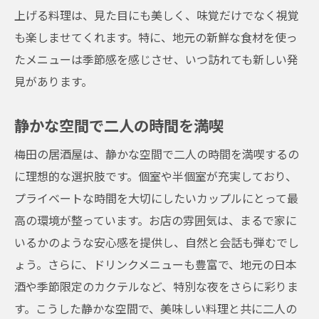
大阪市北区梅田での特別な夜の過ごし方
上げる料理は、見た目にも美しく、味覚だけでなく視覚
も楽しませてくれます。特に、地元の新鮮な食材を使っ
地元の食材を使った居酒屋で梅田デートを満喫
たメニューは季節感を感じさせ、いつ訪れても新しい発
しよう
見があります。
新鮮な食材を使った贅沢な料理
地元の味を楽しむデート
静かな空間で二人の時間を満喫
季節の味覚を堪能する居酒屋
梅田の居酒屋は、静かな空間で二人の時間を満喫するの
梅田の居酒屋で地元食材を満喫
に理想的な選択肢です。個室や半個室が充実しており、
こだわりの料理でデートを特別に
プライベートな時間を大切にしたいカップルにとって最
地元の食材で彩る特別な夜
高の環境が整っています。お店の雰囲気は、まるで家に
梅田の居酒屋で二人だけの時間を楽しむ方法
いるかのような安心感を提供し、自然と会話も弾むでし
居心地の良い空間でリラックス
ょう。さらに、ドリンクメニューも豊富で、地元の日本
ロマンチックな雰囲気でデート
酒や季節限定のカクテルなど、特別な夜をさらに彩りま
す。こうした静かな空間で、美味しい料理と共に二人の
二人だけの特別な時間を過ごす