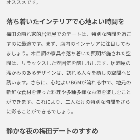
オススメです。
隠れ家居酒屋での完璧なデート
梅田での特別なデートを叶える居酒屋の選び方
落ち着いたインテリアで心地よい時間を
デートにぴったりの居酒屋を探す
梅田の隠れ家的居酒屋でのデートは、特別な時間を過ご
雰囲気重視の居酒屋選び
すのに最適です。まず、店内のインテリアに注目してみ
料理のクオリティをチェック
ましょう。木目調の家具や落ち着いた照明が施された空
プライベート感を重視した選び方
間は、リラックスした雰囲気を醸し出します。居酒屋の
温かみのあるデザインは、訪れる人々を癒しの空間へと
特別なデートにふさわしい居酒屋
誘います。さらに、心地よいBGMが流れる中で、地元の
居酒屋選びのポイントとコツ
新鮮な食材を使った料理や多種多様なお酒を楽しむこと
ができます。これにより、二人だけの特別な時間をさら
に彩ることができるでしょう。
静かな夜の梅田デートのすすめ