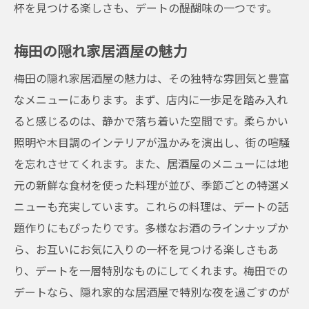
杯を見つける楽しさも、デートの醍醐味の一つです。
豊富なドリンクメニューを楽しむ
お互いにお気に入りの一杯を見つける
梅田の隠れ家居酒屋の魅力
地酒や焼酎でデートを盛り上げる
梅田の隠れ家居酒屋の魅力は、その独特な雰囲気と豊富
多彩なドリンクで特別な夜を演出
なメニューにあります。まず、店内に一歩足を踏み入れ
カクテルやワインで乾杯
ると感じるのは、静かで落ち着いた空間です。柔らかい
ドリンクと料理のペアリングを楽しむ
照明や木目調のインテリアが温かみを演出し、街の喧騒
隠れ家的居酒屋で梅田の夜を楽しむデートプラ
を忘れさせてくれます。また、居酒屋のメニューには地
ン
元の新鮮な食材を使った料理が並び、季節ごとの特選メ
梅田デートのおすすめプラン
ニューも充実しています。これらの料理は、デートの話
題作りにもぴったりです。多様なお酒のラインナップか
隠れ家居酒屋での過ごし方
ら、お互いにお気に入りの一杯を見つける楽しさもあ
デートに最適な居酒屋選び
り、デートを一層特別なものにしてくれます。梅田での
二人で楽しむ特別な夜
デートなら、隠れ家的な居酒屋で特別な夜を過ごすのが
梅田の夜を満喫するプラン