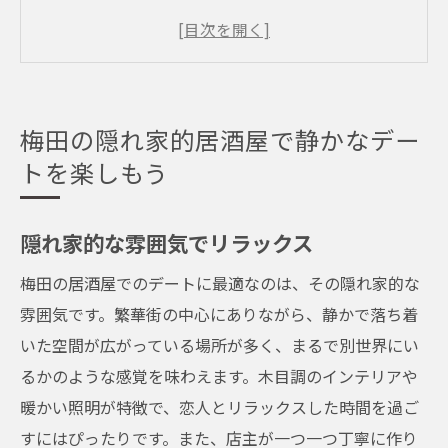
静かな空間で二人の時間を満喫
プライベート感を大切にしたデートスポッ
ト
梅田の隠れ家居酒屋の魅力
梅田の隠れ家的居酒屋で静かなデー
落ち着いたインテリアで心地よい時間を
トを楽しもう
静かな夜の梅田デートのすすめ
大阪市北区梅田の居酒屋で特別な夜を過ごす魅
隠れ家的な雰囲気でリラックス
力
梅田の居酒屋でのデートに最適なのは、その隠れ家的な
特別な夜にふさわしい雰囲気
雰囲気です。繁華街の中心にありながら、静かで落ち着
梅田の隠れ家居酒屋を選ぶ理由
いた空間が広がっている場所が多く、まるで別世界にい
デートにぴったりな上質な料理
るかのような感覚を味わえます。木目調のインテリアや
ロマンチックな夜を演出する居酒屋
暖かい照明が特徴で、恋人とリラックスした時間を過ご
二人だけの特別な空間を提供
すにはぴったりです。また、店主が一つ一つ丁寧に作り