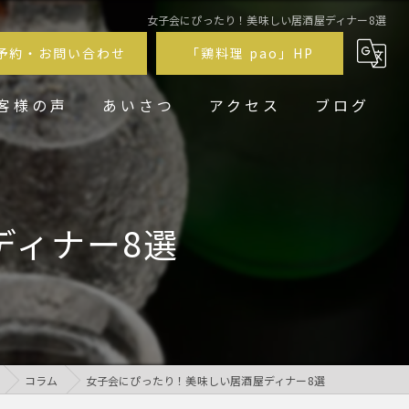
女子会にぴったり！美味しい居酒屋ディナー8選
予約・お問い合わせ
「鶏料理 pao」HP
客様の声
あいさつ
アクセス
ブログ
鶏居酒屋pao福
鶏料理 pao
ディナー8選
コラム
女子会にぴったり！美味しい居酒屋ディナー8選