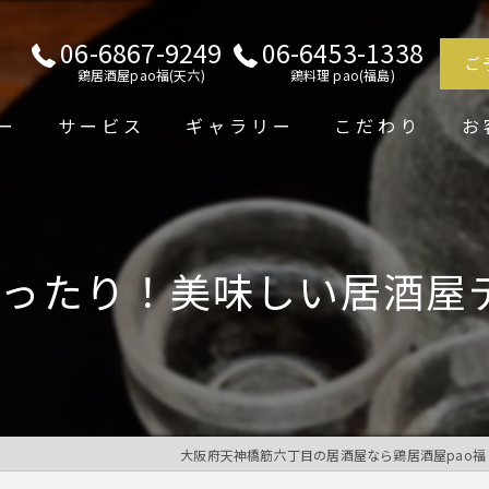
06-6867-9249
06-6453-1338
ご
鶏居酒屋pao福(天六)
鶏料理 pao(福島)
ー
サービス
ギャラリー
こだわり
お
ったり！美味しい居酒屋
大阪府天神橋筋六丁目の居酒屋なら鶏居酒屋pao福