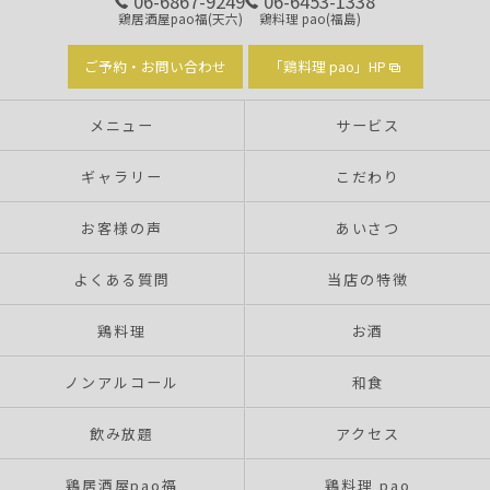
06-6867-9249
06-6453-1338
鶏居酒屋pao福(天六)
鶏料理 pao(福島)
ご予約・お問い合わせ
「鶏料理 pao」HP
メニュー
サービス
ギャラリー
こだわり
お客様の声
あいさつ
よくある質問
当店の特徴
鶏料理
お酒
ノンアルコール
和食
飲み放題
アクセス
鶏居酒屋pao福
鶏料理 pao