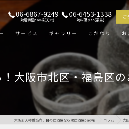
06-6867-9249
06-6453-1338
ご
鶏居酒屋pao福(天六)
鶏料理 pao(福島)
ー
サービス
ギャラリー
こだわり
お
る！大阪市北区・福島区の
大阪府天神橋筋六丁目の居酒屋なら鶏居酒屋pao福
コラム
大