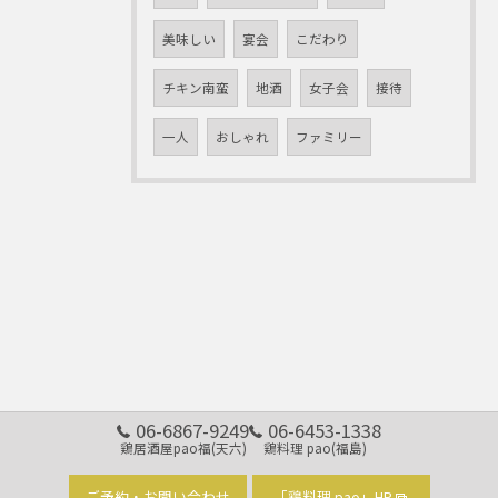
美味しい
宴会
こだわり
チキン南蛮
地酒
女子会
接待
一人
おしゃれ
ファミリー
06-6867-9249
06-6453-1338
鶏居酒屋pao福(天六)
鶏料理 pao(福島)
ご予約・お問い合わせ
「鶏料理 pao」HP