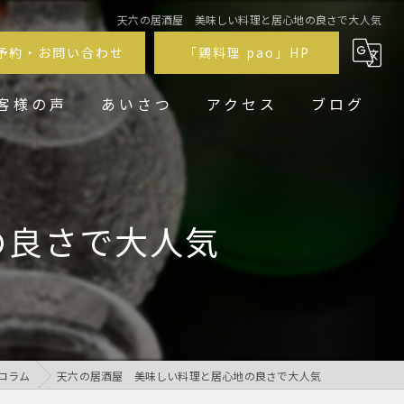
天六の居酒屋 美味しい料理と居心地の良さで大人気
予約・お問い合わせ
「鶏料理 pao」HP
客様の声
あいさつ
アクセス
ブログ
鶏居酒屋pao福
鶏料理 pao
の良さで大人気
コラム
天六の居酒屋 美味しい料理と居心地の良さで大人気