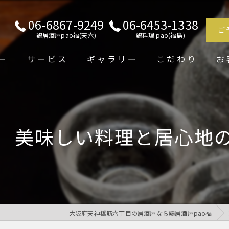
06-6867-9249
06-6453-1338
ご
鶏居酒屋pao福(天六)
鶏料理 pao(福島)
ー
サービス
ギャラリー
こだわり
お
 美味しい料理と居心地
大阪府天神橋筋六丁目の居酒屋なら鶏居酒屋pao福