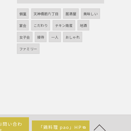
個室
天神橋筋六丁目
居酒屋
美味しい
宴会
こだわり
チキン南蛮
地酒
女子会
接待
一人
おしゃれ
ファミリー
お問い合わ
「鶏料理 pao」HP
せ