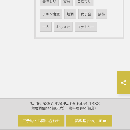
美味しい
宴会
こだわり
チキン南蛮
地酒
女子会
接待
一人
おしゃれ
ファミリー
06-6867-9249
06-6453-1338
鶏居酒屋pao福(天六)
鶏料理 pao(福島)
ご予約・お問い合わせ
「鶏料理 pao」HP