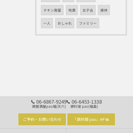
チキン南蛮
地酒
女子会
接待
一人
おしゃれ
ファミリー
06-6867-9249
06-6453-1338
鶏居酒屋pao福(天六)
鶏料理 pao(福島)
ご予約・お問い合わせ
「鶏料理 pao」HP