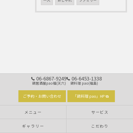
一人
おしゃれ
ファミリー
06-6867-9249
06-6453-1338
鶏居酒屋pao福(天六)
鶏料理 pao(福島)
ご予約・お問い合わせ
「鶏料理 pao」HP
メニュー
サービス
ギャラリー
こだわり