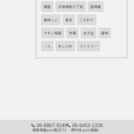
個室
天神橋筋六丁目
居酒屋
美味しい
宴会
こだわり
チキン南蛮
地酒
女子会
接待
一人
おしゃれ
ファミリー
06-6867-9249
06-6453-1338
鶏居酒屋pao福(天六)
鶏料理 pao(福島)