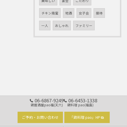
美味しい
宴会
こだわり
チキン南蛮
地酒
女子会
接待
一人
おしゃれ
ファミリー
06-6867-9249
06-6453-1338
鶏居酒屋pao福(天六)
鶏料理 pao(福島)
ご予約・お問い合わせ
「鶏料理 pao」HP