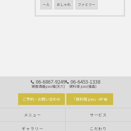
一人
おしゃれ
ファミリー
06-6867-9249
06-6453-1338
鶏居酒屋pao福(天六)
鶏料理 pao(福島)
ご予約・お問い合わせ
「鶏料理 pao」HP
メニュー
サービス
ギャラリー
こだわり