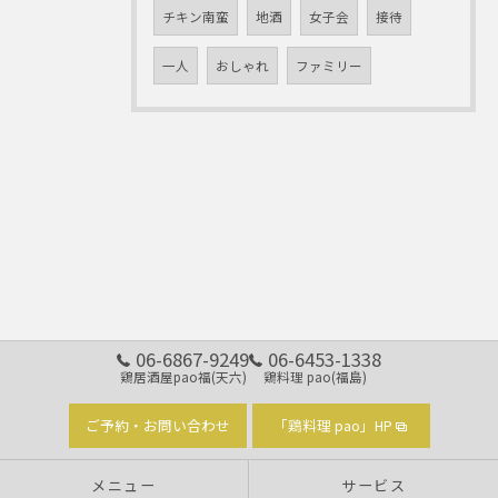
チキン南蛮
地酒
女子会
接待
一人
おしゃれ
ファミリー
06-6867-9249
06-6453-1338
鶏居酒屋pao福(天六)
鶏料理 pao(福島)
ご予約・お問い合わせ
「鶏料理 pao」HP
メニュー
サービス